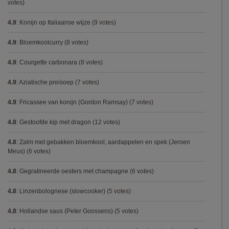
votes)
4.9
:
Konijn op Italiaanse wijze
(9 votes)
4.9
:
Bloemkoolcurry
(8 votes)
4.9
:
Courgette carbonara
(8 votes)
4.9
:
Aziatische preisoep
(7 votes)
4.9
:
Fricassee van konijn (Gordon Ramsay)
(7 votes)
4.8
:
Gestoofde kip met dragon
(12 votes)
4.8
:
Zalm met gebakken bloemkool, aardappelen en spek (Jeroen
Meus)
(6 votes)
4.8
:
Gegratineerde oesters met champagne
(6 votes)
4.8
:
Linzenbolognese (slowcooker)
(5 votes)
4.8
:
Hollandse saus (Peter Goossens)
(5 votes)