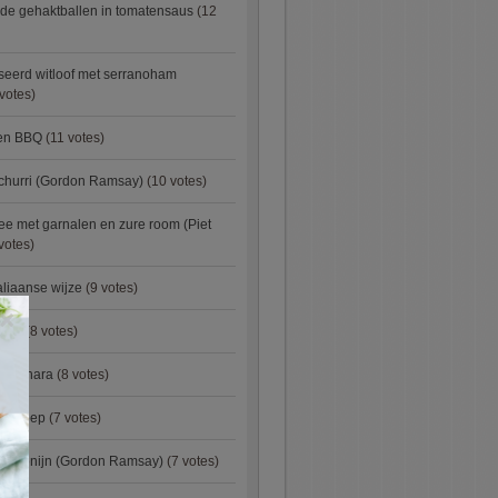
de gehaktballen in tomatensaus
(12
eerd witloof met serranoham
votes)
ken BBQ
(11 votes)
churri (Gordon Ramsay)
(10 votes)
e met garnalen en zure room (Piet
votes)
aliaanse wijze
(9 votes)
×
urry
(8 votes)
carbonara
(8 votes)
preisoep
(7 votes)
an konijn (Gordon Ramsay)
(7 votes)