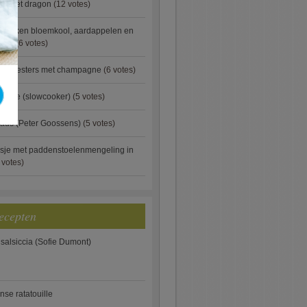
ip met dragon
(12 votes)
ebakken bloemkool, aardappelen en
eus)
(6 votes)
rde oesters met champagne
(6 votes)
gnese (slowcooker)
(5 votes)
aus (Peter Goossens)
(5 votes)
sje met paddenstoelenmengeling in
 votes)
ecepten
 salsiccia (Sofie Dumont)
anse ratatouille