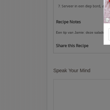
Serveer in een diep bord, afgew
Recipe Notes
Een tip van Jamie: deze salade met
Share this Recipe
Speak Your Mind