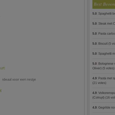
Best Beoor
5.0
:
Spaghetti 
r
5.0
:
Steak met C
5.0
:
Pasta carb
5.0
:
Biscuit
(5 vo
5.0
:
Spaghetti m
5.0
:
Bolognese 
urt
Oliver)
(5 votes)
4.9
:
Pasta met s
ideaal voor een restje
(21 votes)
ut
4.9
:
Volkorenspa
(Colruyt)
(16 vot
4.9
:
Gegrilde no