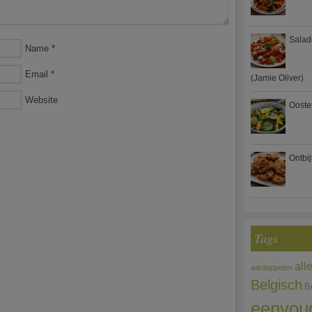
Salad
Name
*
Email
*
(Jamie Oliver)
Website
Ooste
Ontbi
Tags
all
aardappelen
Belgisch
B
eenvou