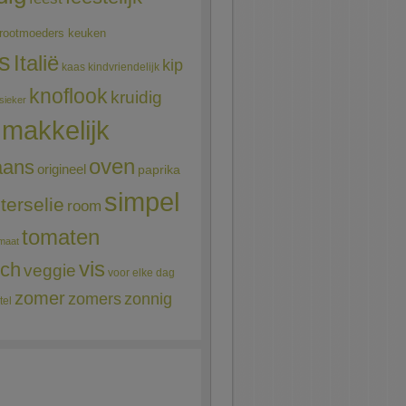
rootmoeders keuken
ns
Italië
kip
kaas
kindvriendelijk
knoflook
kruidig
sieker
makkelijk
oven
aans
origineel
paprika
simpel
terselie
room
tomaten
maat
vis
sch
veggie
voor elke dag
zomer
zomers
zonnig
tel