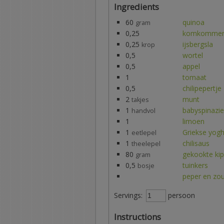
Ingredients
60
quinoa
gram
0,25
komkomme
0,25
ijsbergsla
krop
0,5
wortel
0,5
appel
1
tomaat
0,5
chilipepertje
2
munt
takjes
1
babyspinazie
handvol
1
limoen
1
Griekse yogh
eetlepel
1
chilisaus
theelepel
80
gekookte kip
gram
0,5
tuinkers
bosje
peper en zo
Servings:
persoon
Instructions