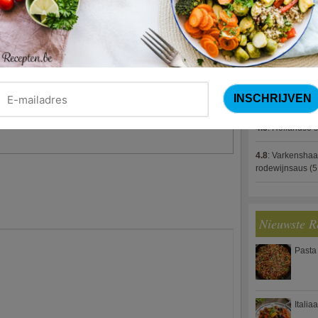
4.8
:
Gestoofde k
erkt met flink wat tuinkers. Smakelijk!
4.8
:
Zalm met g
spek (Jeroen M
4.8
:
Gegratinee
 kip is ook erg lekker in een wrap!
4.8
:
Linzenbolo
4.8
:
Hollandse s
4.8
:
Varkenshaa
rodewijnsaus
(5
Nieuwste R
Pasta
Italia