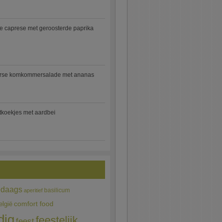
e caprese met geroosterde paprika
rse komkommersalade met ananas
jtkoekjes met aardbei
edaags
basilicum
aperitief
comfort food
elgië
dig
feestelijk
feest