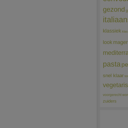
gezond
g
italiaa
klassiek
klas
mager
look
mediterr
pasta
pe
snel klaar
to
vegetari
voorgerecht
wor
zuiders