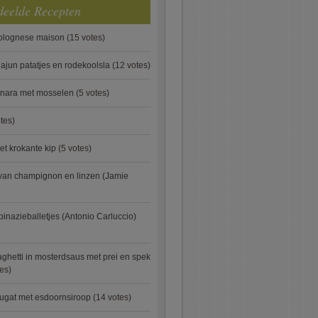
deelde Recepten
bolognese maison
(15 votes)
ajun patatjes en rodekoolsla
(12 votes)
onara met mosselen
(5 votes)
tes)
et krokante kip
(5 votes)
van champignon en linzen (Jamie
pinazieballetjes (Antonio Carluccio)
ghetti in mosterdsaus met prei en spek
es)
ugat met esdoornsiroop
(14 votes)