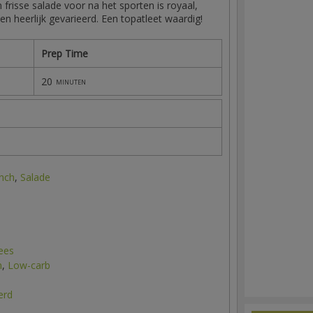
frisse salade voor na het sporten is royaal,
n heerlijk gevarieerd. Een topatleet waardig!
Prep Time
20
minuten
nch
,
Salade
ees
n
,
Low-carb
erd