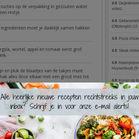
4.9
:
Gegratineer
tructies op de verpakking in gezouten water.
votes)
een restje.
4.9
:
Gekaramelis
(Ottolenghi)
(11 
e ingrediënten moet je dadelijk samen hakken
4.9
:
Pizza chic
gsla, wortel, appel en tomaat eerst grof.
4.9
:
Steak chimi
ank.
4.9
:
Aspergepure
Huysentruyt)
(9 
fijn en pluk de blaadjes van de takjes munt.
hak alles door elkaar met een groot mes tot
4.9
:
Konijn op It
el fijn is.
4.9
:
Bloemkoolc
amen met de yoghurt en chilisaus door de
4.9
:
Courgette 
4.9
:
Aziatische 
 nonchalante stukken en roer samen met de
noa door de salade. Werk naar smaak af met
4.9
:
Fricassee v
isaus/limoensap).