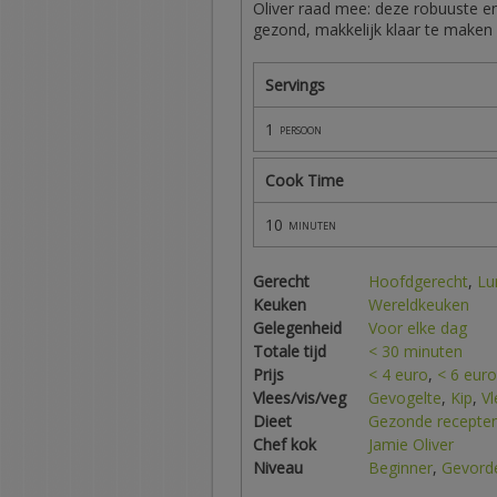
Oliver raad mee: deze robuuste en 
gezond, makkelijk klaar te maken e
Servings
1
persoon
Cook Time
10
minuten
Gerecht
Hoofdgerecht
,
Lu
Keuken
Wereldkeuken
Gelegenheid
Voor elke dag
Totale tijd
< 30 minuten
Prijs
< 4 euro
,
< 6 euro
Vlees/vis/veg
Gevogelte
,
Kip
,
Vl
Dieet
Gezonde recepte
Chef kok
Jamie Oliver
Niveau
Beginner
,
Gevord