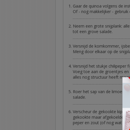
Gaar de quinoa volgens de ins
Of - nog makkelijker - gebruik 
Neem een grote snijplank: all
tot een grove salade.
Versnijd de komkommer, ijsber
Meng door elkaar op de snijpl
Versnijd het stukje chilipeper 
Voeg toe aan de groentjes en 
alles nog structuur heeft maar w
Roer het sap van de limoen s
salade.
Verscheur de gekookte kip in
gekookte maar afgekoelde qui
peper en zout (of nog wat chil