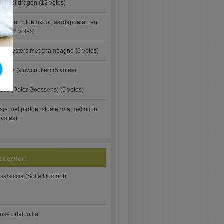
ip met dragon
(12 votes)
ebakken bloemkool, aardappelen en
eus)
(6 votes)
rde oesters met champagne
(6 votes)
gnese (slowcooker)
(5 votes)
aus (Peter Goossens)
(5 votes)
sje met paddenstoelenmengeling in
 votes)
ecepten
 salsiccia (Sofie Dumont)
anse ratatouille