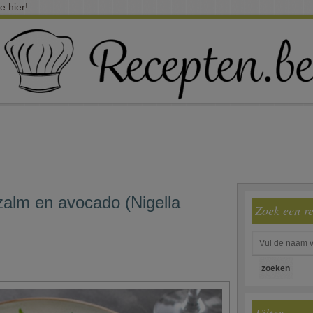
e hier!
zalm en avocado (Nigella
Zoek een r