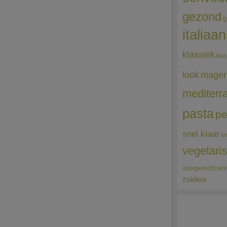
gezond
g
italiaa
klassiek
klas
mager
look
mediterr
pasta
pe
snel klaar
to
vegetari
voorgerecht
wor
zuiders