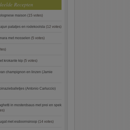
deelde Recepten
bolognese maison
(15 votes)
ajun patatjes en rodekoolsla
(12 votes)
onara met mosselen
(5 votes)
tes)
et krokante kip
(5 votes)
van champignon en linzen (Jamie
pinazieballetjes (Antonio Carluccio)
ghetti in mosterdsaus met prei en spek
es)
ugat met esdoornsiroop
(14 votes)