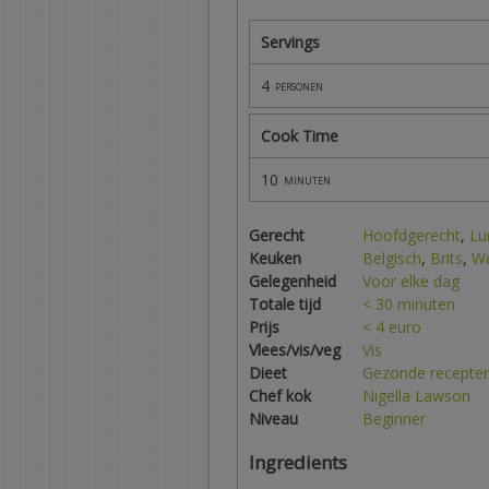
Servings
4
personen
Cook Time
10
minuten
Gerecht
Hoofdgerecht
,
Lu
Keuken
Belgisch
,
Brits
,
We
Gelegenheid
Voor elke dag
Totale tijd
< 30 minuten
Prijs
< 4 euro
Vlees/vis/veg
Vis
Dieet
Gezonde recepte
Chef kok
Nigella Lawson
Niveau
Beginner
Ingredients