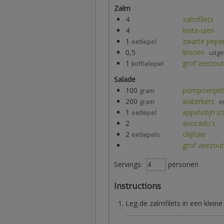
Zalm
4
zalmfilets
4
lente-uien
1
zwarte peper
eetlepel
0,5
limoen
uitg
1
grof zeezout
koffielepel
Salade
100
pompoenpit
gram
200
waterkers
gram
e
1
appelazijn (c
eetlepel
2
avocado's
2
olijfolie
eetlepels
grof zeezout
Servings:
personen
Instructions
Leg de zalmfilets in een klein