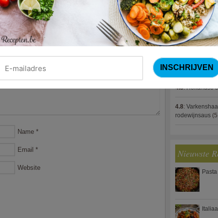
4.8
:
Gestoofde k
4.8
:
Zalm met g
spek (Jeroen M
4.8
:
Gegratinee
4.8
:
Linzenbolo
4.8
:
Hollandse s
4.8
:
Varkenshaa
rodewijnsaus
(5
Name
*
Email
*
Nieuwste R
Website
Pasta
Italia