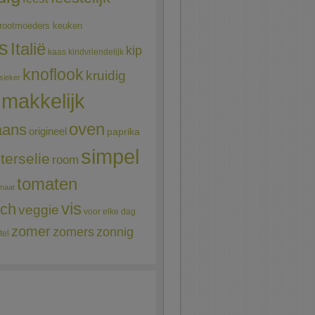
rootmoeders keuken
ns
Italië
kip
kaas
kindvriendelijk
knoflook
kruidig
sieker
makkelijk
oven
aans
origineel
paprika
simpel
terselie
room
tomaten
maat
vis
sch
veggie
voor elke dag
zomer
zomers
zonnig
tel