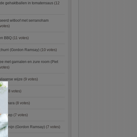
de gehaktballen in tomatensaus
(12
eerd witloof met serranoham
votes)
ken BBQ
(11 votes)
churri (Gordon Ramsay)
(10 votes)
e met garnalen en zure room (Piet
votes)
aliaanse wijze
(9 votes)
×
urry
(8 votes)
carbonara
(8 votes)
preisoep
(7 votes)
an konijn (Gordon Ramsay)
(7 votes)