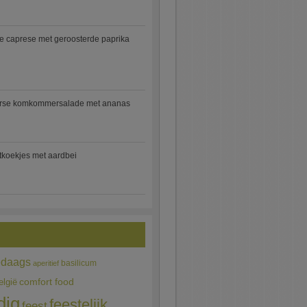
e caprese met geroosterde paprika
rse komkommersalade met ananas
jtkoekjes met aardbei
edaags
basilicum
aperitief
comfort food
elgië
dig
feestelijk
feest