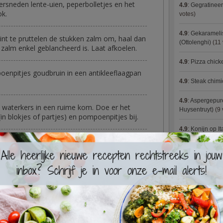
ersneden lente-uien, peperbolletjes en het
4.9
:
Gegratineer
ok.
votes)
4.9
:
Gekaramelis
int te pruttelen de stukken zalm om, haal dan
(Ottolenghi)
(11 
zalm enkel geblancheerd is. Laat afkoelen.
4.9
:
Pizza chic
enpitjes goudbruin in een antikleeflaagpan
4.9
:
Steak chimi
4.9
:
Aspergepure
 waterkers in een ruime kom. Doe er het
Huysentruyt)
(9 
in blokjes of partjes) en pompoenpitjes bij.
4.9
:
Konijn op It
lmfilets in nonchalante stukken en voeg toe
4.9
:
Bloemkoolc
erazijn, olijfolie en zout naar wens. Schud
makelijk!
4.9
:
Courgette 
4.9
:
Aziatische 
4.9
:
Fricassee v