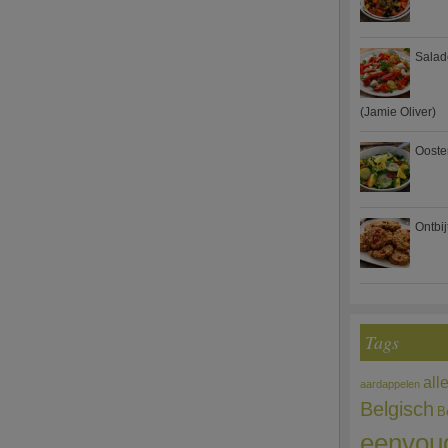
Salad
(Jamie Oliver)
Ooste
Ontbi
Tags
all
aardappelen
Belgisch
B
eenvou