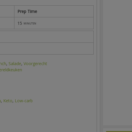
Prep Time
15
minuten
nch
,
Salade
,
Voorgerecht
reldkeuken
n
,
Keto
,
Low-carb