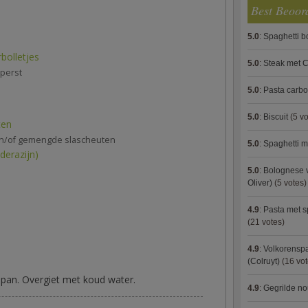
Best Beoor
5.0
:
Spaghetti 
bolletjes
5.0
:
Steak met C
eperst
5.0
:
Pasta carb
5.0
:
Biscuit
(5 vo
ten
n/of gemengde slascheuten
5.0
:
Spaghetti m
iderazijn)
5.0
:
Bolognese 
Oliver)
(5 votes)
4.9
:
Pasta met s
(21 votes)
4.9
:
Volkorenspa
(Colruyt)
(16 vot
e pan. Overgiet met koud water.
4.9
:
Gegrilde no