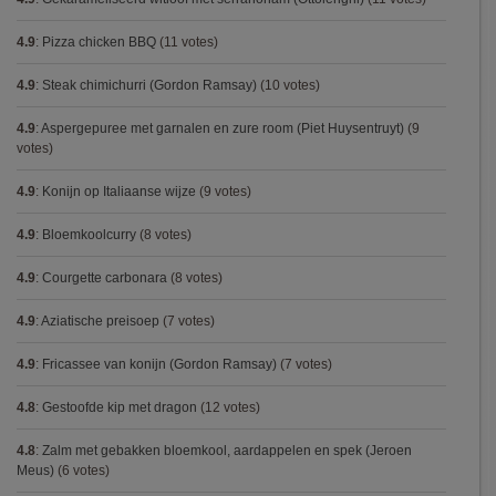
4.9
:
Pizza chicken BBQ
(11 votes)
4.9
:
Steak chimichurri (Gordon Ramsay)
(10 votes)
4.9
:
Aspergepuree met garnalen en zure room (Piet Huysentruyt)
(9
votes)
4.9
:
Konijn op Italiaanse wijze
(9 votes)
4.9
:
Bloemkoolcurry
(8 votes)
4.9
:
Courgette carbonara
(8 votes)
4.9
:
Aziatische preisoep
(7 votes)
4.9
:
Fricassee van konijn (Gordon Ramsay)
(7 votes)
4.8
:
Gestoofde kip met dragon
(12 votes)
4.8
:
Zalm met gebakken bloemkool, aardappelen en spek (Jeroen
Meus)
(6 votes)