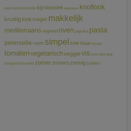
knoflook
klassiek
kip
kaas
kindvriendelijk
klassieker
makkelijk
kruidig
mager
look
pasta
oven
mediterraans
origineel
paprika
simpel
peterselie
room
snel klaar
tomaat
tomaten
vis
vegetarisch
veggie
voor elke dag
zomer
zomers
zonnig
zuiders
voorgerecht
wortel