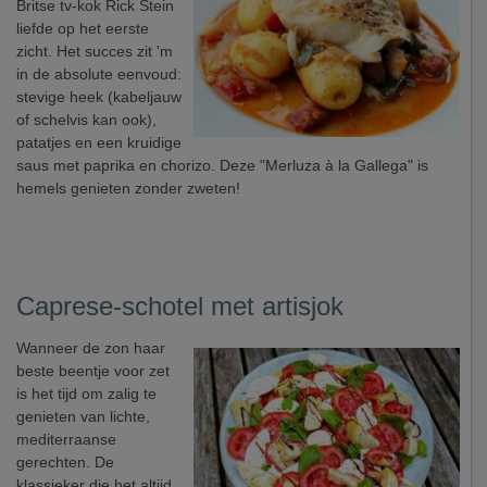
Britse tv-kok Rick Stein
liefde op het eerste
zicht. Het succes zit 'm
in de absolute eenvoud:
stevige heek (kabeljauw
of schelvis kan ook),
patatjes en een kruidige
saus met paprika en chorizo. Deze "Merluza à la Gallega" is
hemels genieten zonder zweten!
Caprese-schotel met artisjok
Wanneer de zon haar
beste beentje voor zet
is het tijd om zalig te
genieten van lichte,
mediterraanse
gerechten. De
klassieker die het altijd