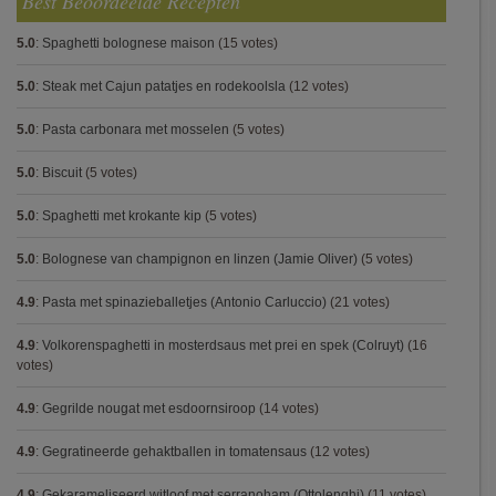
Best Beoordeelde Recepten
5.0
:
Spaghetti bolognese maison
(15 votes)
5.0
:
Steak met Cajun patatjes en rodekoolsla
(12 votes)
5.0
:
Pasta carbonara met mosselen
(5 votes)
5.0
:
Biscuit
(5 votes)
5.0
:
Spaghetti met krokante kip
(5 votes)
5.0
:
Bolognese van champignon en linzen (Jamie Oliver)
(5 votes)
4.9
:
Pasta met spinazieballetjes (Antonio Carluccio)
(21 votes)
4.9
:
Volkorenspaghetti in mosterdsaus met prei en spek (Colruyt)
(16
votes)
4.9
:
Gegrilde nougat met esdoornsiroop
(14 votes)
4.9
:
Gegratineerde gehaktballen in tomatensaus
(12 votes)
4.9
:
Gekarameliseerd witloof met serranoham (Ottolenghi)
(11 votes)