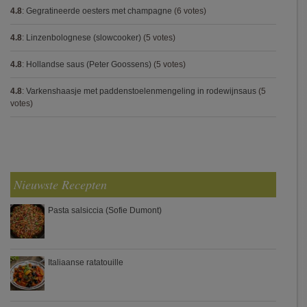
4.8
:
Gegratineerde oesters met champagne
(6 votes)
4.8
:
Linzenbolognese (slowcooker)
(5 votes)
4.8
:
Hollandse saus (Peter Goossens)
(5 votes)
4.8
:
Varkenshaasje met paddenstoelenmengeling in rodewijnsaus
(5
votes)
Nieuwste Recepten
Pasta salsiccia (Sofie Dumont)
Italiaanse ratatouille