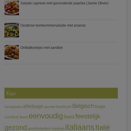
Salade caprese met geroosterde paprika (Jamie Oliver)
Oosterse komkommersalade met ananas
Ontbijtkoekjes met aardbei
Tags
Belgisch
alledaags
België
basilicum
aardappelen
aperitief
eenvoudig
feestelijk
feest
comfort food
italiaans
gezond
Italië
grootmoeders keuken