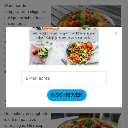
Wanneer de
temperaturen stijgen is
het fijn om lichte, frisse
en zomerse
(bij)gerechtjes op tafel
×
te toveren. Vers
zomerfruit mag dan niet
ontbreken. Zo is de
combinatie van meloen
en rauwe ham een klassieker van formaat. In dit gerecht
breiden we die combo uit met tomaatjes en munt tot frisse
lunch, salade, voorgerecht of bijgerecht.
Spaghetti met inktvis
Het leuke van spaghetti
is dat de pasta zo
veelzijdig is. Dit recept