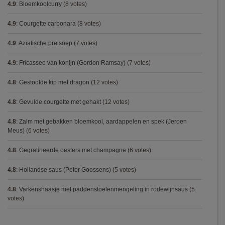
4.9
:
Bloemkoolcurry
(8 votes)
4.9
:
Courgette carbonara
(8 votes)
4.9
:
Aziatische preisoep
(7 votes)
4.9
:
Fricassee van konijn (Gordon Ramsay)
(7 votes)
4.8
:
Gestoofde kip met dragon
(12 votes)
4.8
:
Gevulde courgette met gehakt
(12 votes)
4.8
:
Zalm met gebakken bloemkool, aardappelen en spek (Jeroen
Meus)
(6 votes)
4.8
:
Gegratineerde oesters met champagne
(6 votes)
4.8
:
Hollandse saus (Peter Goossens)
(5 votes)
4.8
:
Varkenshaasje met paddenstoelenmengeling in rodewijnsaus
(5
votes)