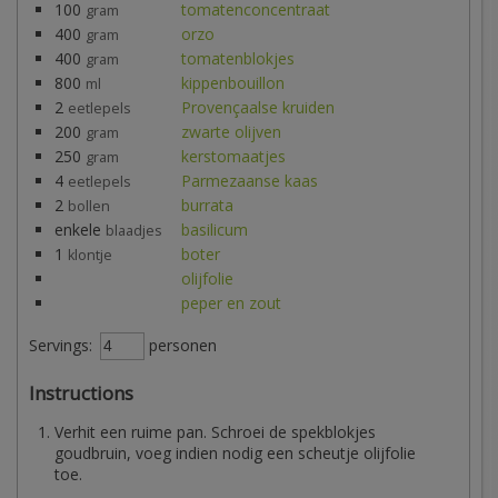
100
tomatenconcentraat
gram
400
orzo
gram
400
tomatenblokjes
gram
800
kippenbouillon
ml
2
Provençaalse kruiden
eetlepels
200
zwarte olijven
gram
250
kerstomaatjes
gram
4
Parmezaanse kaas
eetlepels
2
burrata
bollen
enkele
basilicum
blaadjes
1
boter
klontje
olijfolie
peper en zout
Servings:
personen
Instructions
Verhit een ruime pan. Schroei de spekblokjes
goudbruin, voeg indien nodig een scheutje olijfolie
toe.