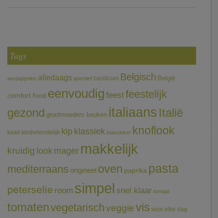
Tags
Belgisch
alledaags
België
basilicum
aardappelen
aperitief
eenvoudig
feestelijk
feest
comfort food
italiaans
gezond
Italië
grootmoeders keuken
knoflook
klassiek
kip
kaas
kindvriendelijk
klassieker
makkelijk
kruidig
mager
look
pasta
oven
mediterraans
origineel
paprika
simpel
peterselie
room
snel klaar
tomaat
tomaten
vis
vegetarisch
veggie
voor elke dag