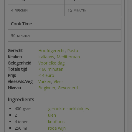
4
15
personen
minuten
Cook Time
30
minuten
Gerecht
Hoofdgerecht
,
Pasta
Keuken
Italiaans
,
Mediterraan
Gelegenheid
Voor elke dag
Totale tijd
< 60 minuten
Prijs
< 4 euro
Vlees/vis/veg
Varken
,
Vlees
Niveau
Beginner
,
Gevorderd
Ingredients
400
gerookte spekblokjes
gram
2
uien
4
knoflook
tenen
250
rode wijn
ml