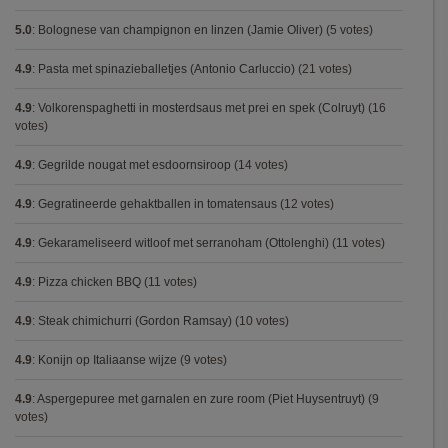
5.0
:
Bolognese van champignon en linzen (Jamie Oliver)
(5 votes)
4.9
:
Pasta met spinazieballetjes (Antonio Carluccio)
(21 votes)
4.9
:
Volkorenspaghetti in mosterdsaus met prei en spek (Colruyt)
(16
votes)
4.9
:
Gegrilde nougat met esdoornsiroop
(14 votes)
4.9
:
Gegratineerde gehaktballen in tomatensaus
(12 votes)
4.9
:
Gekarameliseerd witloof met serranoham (Ottolenghi)
(11 votes)
4.9
:
Pizza chicken BBQ
(11 votes)
4.9
:
Steak chimichurri (Gordon Ramsay)
(10 votes)
4.9
:
Konijn op Italiaanse wijze
(9 votes)
4.9
:
Aspergepuree met garnalen en zure room (Piet Huysentruyt)
(9
votes)