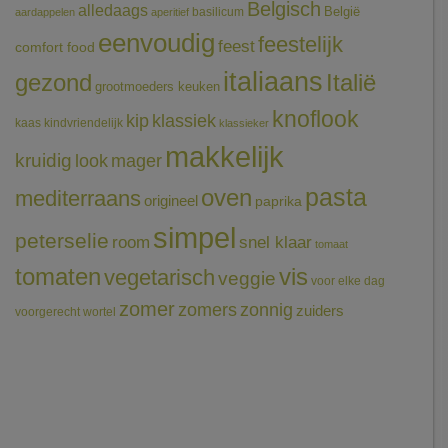
Belgisch
alledaags
België
basilicum
aardappelen
aperitief
eenvoudig
feestelijk
feest
comfort food
italiaans
gezond
Italië
grootmoeders keuken
knoflook
klassiek
kip
kaas
kindvriendelijk
klassieker
makkelijk
kruidig
mager
look
pasta
oven
mediterraans
origineel
paprika
simpel
peterselie
room
snel klaar
tomaat
tomaten
vis
vegetarisch
veggie
voor elke dag
zomer
zomers
zonnig
zuiders
voorgerecht
wortel