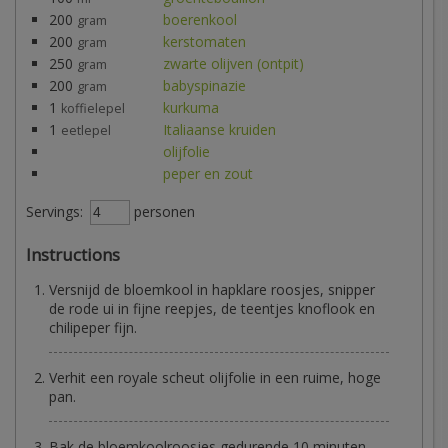
200
boerenkool
gram
200
kerstomaten
gram
250
zwarte olijven (ontpit)
gram
200
babyspinazie
gram
1
kurkuma
koffielepel
1
Italiaanse kruiden
eetlepel
olijfolie
peper en zout
Servings:
personen
Instructions
Versnijd de bloemkool in hapklare roosjes, snipper
de rode ui in fijne reepjes, de teentjes knoflook en
chilipeper fijn.
Verhit een royale scheut olijfolie in een ruime, hoge
pan.
Bak de bloemkoolroosjes gedurende 10 minuten