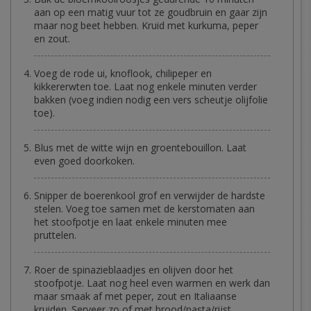
aan op een matig vuur tot ze goudbruin en gaar zijn
maar nog beet hebben. Kruid met kurkuma, peper
en zout.
Voeg de rode ui, knoflook, chilipeper en
kikkererwten toe. Laat nog enkele minuten verder
bakken (voeg indien nodig een vers scheutje olijfolie
toe).
Blus met de witte wijn en groentebouillon. Laat
even goed doorkoken.
Snipper de boerenkool grof en verwijder de hardste
stelen. Voeg toe samen met de kerstomaten aan
het stoofpotje en laat enkele minuten mee
pruttelen.
Roer de spinazieblaadjes en olijven door het
stoofpotje. Laat nog heel even warmen en werk dan
maar smaak af met peper, zout en Italiaanse
kruiden. Serveer zo of met brood/pasta/rijst.