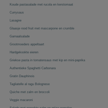
Koude pastasalade met rucola en kerstomaat
Currysaus
Lasagne
Glaasje rood fruit met mascarpone en crumble
Garnaalsalade
Grootmoeders appeltaart
Hardgekookte eieren
Griekse pasta in tomatensaus met kip en mini-paprika
Authentieke Spaghetti Carbonara
Gratin Dauphinois
Tagliatelle al ragu Bolognese
Quiche met zalm en broccoli
Veggie macaroni
Salade met gerookte zalm en grijze garnalen