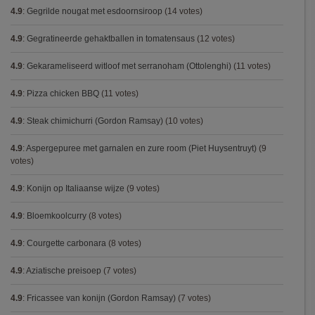
4.9
:
Gegrilde nougat met esdoornsiroop
(14 votes)
4.9
:
Gegratineerde gehaktballen in tomatensaus
(12 votes)
4.9
:
Gekarameliseerd witloof met serranoham (Ottolenghi)
(11 votes)
4.9
:
Pizza chicken BBQ
(11 votes)
4.9
:
Steak chimichurri (Gordon Ramsay)
(10 votes)
4.9
:
Aspergepuree met garnalen en zure room (Piet Huysentruyt)
(9
votes)
4.9
:
Konijn op Italiaanse wijze
(9 votes)
4.9
:
Bloemkoolcurry
(8 votes)
4.9
:
Courgette carbonara
(8 votes)
4.9
:
Aziatische preisoep
(7 votes)
4.9
:
Fricassee van konijn (Gordon Ramsay)
(7 votes)