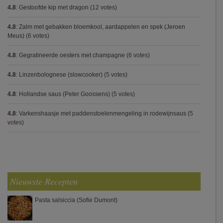
4.8
:
Gestoofde kip met dragon
(12 votes)
4.8
:
Zalm met gebakken bloemkool, aardappelen en spek (Jeroen
Meus)
(6 votes)
4.8
:
Gegratineerde oesters met champagne
(6 votes)
4.8
:
Linzenbolognese (slowcooker)
(5 votes)
4.8
:
Hollandse saus (Peter Goossens)
(5 votes)
4.8
:
Varkenshaasje met paddenstoelenmengeling in rodewijnsaus
(5
votes)
Nieuwste Recepten
Pasta salsiccia (Sofie Dumont)