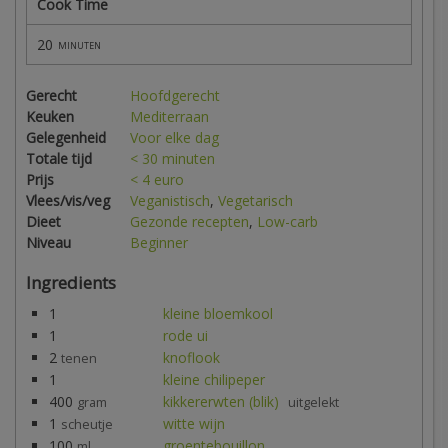
Cook Time
20
minuten
Gerecht
Hoofdgerecht
Keuken
Mediterraan
Gelegenheid
Voor elke dag
Totale tijd
< 30 minuten
Prijs
< 4 euro
Vlees/vis/veg
Veganistisch
,
Vegetarisch
Dieet
Gezonde recepten
,
Low-carb
Niveau
Beginner
Ingredients
1
kleine bloemkool
1
rode ui
2
knoflook
tenen
1
kleine chilipeper
400
kikkererwten (blik)
gram
uitgelekt
1
witte wijn
scheutje
100
groentebouillon
ml