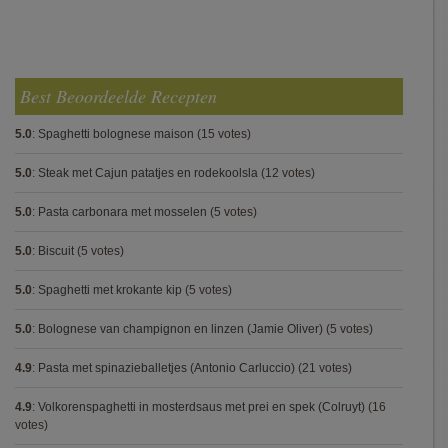
Best Beoordeelde Recepten
5.0
:
Spaghetti bolognese maison
(15 votes)
5.0
:
Steak met Cajun patatjes en rodekoolsla
(12 votes)
5.0
:
Pasta carbonara met mosselen
(5 votes)
5.0
:
Biscuit
(5 votes)
5.0
:
Spaghetti met krokante kip
(5 votes)
5.0
:
Bolognese van champignon en linzen (Jamie Oliver)
(5 votes)
4.9
:
Pasta met spinazieballetjes (Antonio Carluccio)
(21 votes)
4.9
:
Volkorenspaghetti in mosterdsaus met prei en spek (Colruyt)
(16
votes)