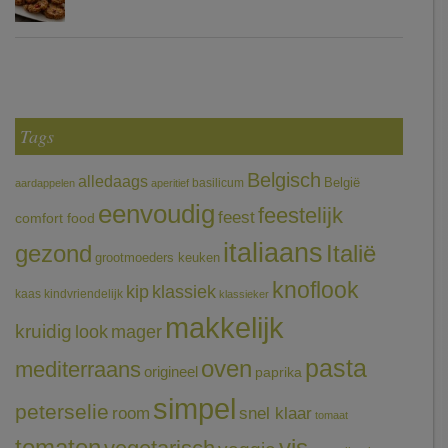
Tags
Belgisch
alledaags
België
basilicum
aardappelen
aperitief
eenvoudig
feestelijk
feest
comfort food
italiaans
gezond
Italië
grootmoeders keuken
knoflook
klassiek
kip
kaas
kindvriendelijk
klassieker
makkelijk
kruidig
mager
look
pasta
oven
mediterraans
origineel
paprika
simpel
peterselie
room
snel klaar
tomaat
tomaten
vis