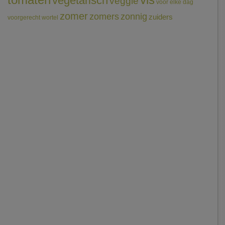
vegetarisch
veggie
voor elke dag
zomer
zomers
zonnig
zuiders
voorgerecht
wortel