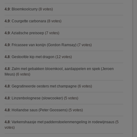
4.9
:
Bloemkoolcurry
(8 votes)
4.9
:
Courgette carbonara
(8 votes)
4.9
:
Aziatische preisoep
(7 votes)
4.9
:
Fricassee van konijn (Gordon Ramsay)
(7 votes)
4.8
:
Gestoofde kip met dragon
(12 votes)
4.8
:
Zalm met gebakken bloemkool, aardappelen en spek (Jeroen
Meus)
(6 votes)
4.8
:
Gegratineerde oesters met champagne
(6 votes)
4.8
:
Linzenbolognese (slowcooker)
(5 votes)
4.8
:
Hollandse saus (Peter Goossens)
(5 votes)
4.8
:
Varkenshaasje met paddenstoelenmengeling in rodewijnsaus
(5
votes)