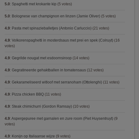
5.0
:
Spaghetti met krokante kip
(5 votes)
5.0
:
Bolognese van champignon en linzen (Jamie Oliver)
(5 votes)
4.9
:
Pasta met spinazieballetjes (Antonio Carluccio)
(21 votes)
4.9
:
Volkorenspaghetti in mosterdsaus met prei en spek (Colruyt)
(16
votes)
4.9
:
Gegrilde nougat met esdoornsiroop
(14 votes)
4.9
:
Gegratineerde gehaktballen in tomatensaus
(12 votes)
4.9
:
Gekarameliseerd witloof met serranoham (Ottolenghi)
(11 votes)
4.9
:
Pizza chicken BBQ
(11 votes)
4.9
:
Steak chimichurri (Gordon Ramsay)
(10 votes)
4.9
:
Aspergepuree met garnalen en zure room (Piet Huysentruyt)
(9
votes)
4.9
:
Konijn op Italiaanse wijze
(9 votes)