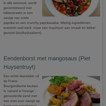
in alle eenvoud, wordt
gecombineerd met
kikkererwten in een
sausje van zoete
paprika en een crunchy paprikasalsa. Weinig ingrediënten,
evenmin veel werk, maar een maximum aan smaak en lekker
gezond (koolhydraatarm).
Eendenborst met mangosaus (Piet
Huysentruyt)
Een echte klassieker uit
de Frans-
Bourgondische keuken
is 'canard à l'orange':
geroosterde eend met
een zoet-zuur sausje op
basis van appelsienen.