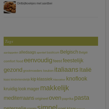
Ontbijtkoekjes met aardbei
Tags
Belgisch
alledaags
België
basilicum
aardappelen
aperitief
eenvoudig
feestelijk
feest
comfort food
italiaans
gezond
Italië
grootmoeders keuken
knoflook
klassiek
kip
kaas
kindvriendelijk
klassieker
makkelijk
kruidig
mager
look
pasta
oven
mediterraans
origineel
paprika
simpel
peterselie
room
snel klaar