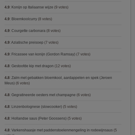
4.9
:
Konijn op Italiaanse wijze
(9 votes)
4.9
:
Bloemkoolcurry
(8 votes)
4.9
:
Courgette carbonara
(8 votes)
4.9
:
Aziatische preisoep
(7 votes)
4.9
:
Fricassee van konijn (Gordon Ramsay)
(7 votes)
4.8
:
Gestoofde kip met dragon
(12 votes)
4.8
:
Zalm met gebakken bloemkool, aardappelen en spek (Jeroen
Meus)
(6 votes)
4.8
:
Gegratineerde oesters met champagne
(6 votes)
4.8
:
Linzenbolognese (slowcooker)
(5 votes)
4.8
:
Hollandse saus (Peter Goossens)
(5 votes)
4.8
:
Varkenshaasje met paddenstoelenmengeling in rodewijnsaus
(5