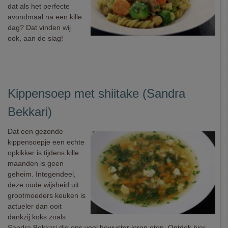
dat als het perfecte
avondmaal na een kille
dag? Dat vinden wij
ook, aan de slag!
Kippensoep met shiitake (Sandra
Bekkari)
Dat een gezonde
kippensoepje een echte
opkikker is tijdens kille
maanden is geen
geheim. Integendeel,
deze oude wijsheid uit
grootmoeders keuken is
actueler dan ooit
dankzij koks zoals
Sandra Bekkari die ons veel bewuster leren eten. Ontdek hier