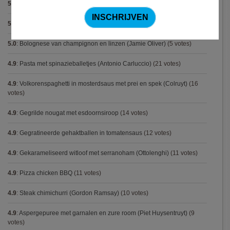
5.0
:
Biscuit
(5 votes)
5.0
:
Spaghetti met krokante kip
(5 votes)
5.0
:
Bolognese van champignon en linzen (Jamie Oliver)
(5 votes)
4.9
:
Pasta met spinazieballetjes (Antonio Carluccio)
(21 votes)
4.9
:
Volkorenspaghetti in mosterdsaus met prei en spek (Colruyt)
(16
votes)
4.9
:
Gegrilde nougat met esdoornsiroop
(14 votes)
4.9
:
Gegratineerde gehaktballen in tomatensaus
(12 votes)
4.9
:
Gekarameliseerd witloof met serranoham (Ottolenghi)
(11 votes)
4.9
:
Pizza chicken BBQ
(11 votes)
4.9
:
Steak chimichurri (Gordon Ramsay)
(10 votes)
4.9
:
Aspergepuree met garnalen en zure room (Piet Huysentruyt)
(9
votes)