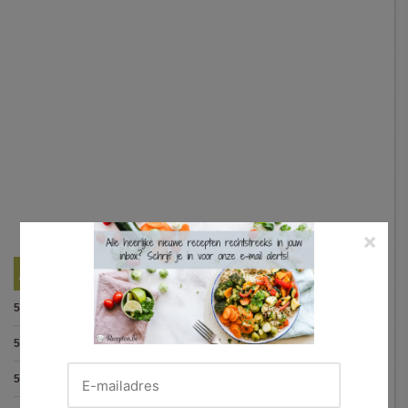
×
Best Beoordeelde Recepten
5.0
:
Spaghetti bolognese maison
(15 votes)
5.0
:
Steak met Cajun patatjes en rodekoolsla
(12 votes)
5.0
:
Pasta carbonara met mosselen
(5 votes)