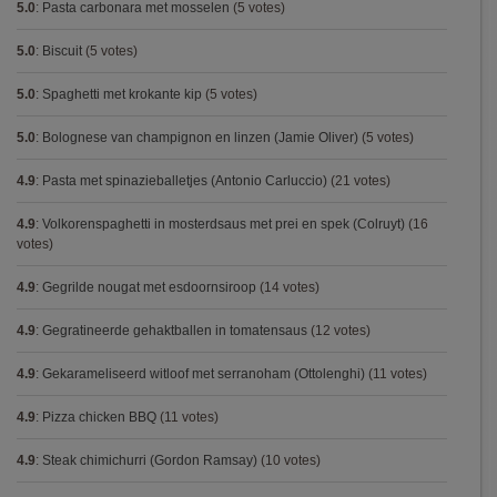
5.0
:
Pasta carbonara met mosselen
(5 votes)
5.0
:
Biscuit
(5 votes)
5.0
:
Spaghetti met krokante kip
(5 votes)
5.0
:
Bolognese van champignon en linzen (Jamie Oliver)
(5 votes)
4.9
:
Pasta met spinazieballetjes (Antonio Carluccio)
(21 votes)
4.9
:
Volkorenspaghetti in mosterdsaus met prei en spek (Colruyt)
(16
votes)
4.9
:
Gegrilde nougat met esdoornsiroop
(14 votes)
4.9
:
Gegratineerde gehaktballen in tomatensaus
(12 votes)
4.9
:
Gekarameliseerd witloof met serranoham (Ottolenghi)
(11 votes)
4.9
:
Pizza chicken BBQ
(11 votes)
4.9
:
Steak chimichurri (Gordon Ramsay)
(10 votes)