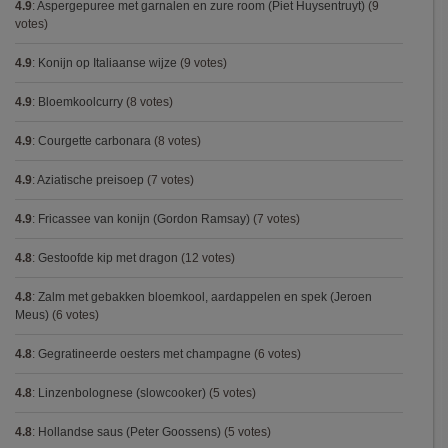
4.9
:
Aspergepuree met garnalen en zure room (Piet Huysentruyt)
(9
votes)
4.9
:
Konijn op Italiaanse wijze
(9 votes)
4.9
:
Bloemkoolcurry
(8 votes)
4.9
:
Courgette carbonara
(8 votes)
4.9
:
Aziatische preisoep
(7 votes)
4.9
:
Fricassee van konijn (Gordon Ramsay)
(7 votes)
4.8
:
Gestoofde kip met dragon
(12 votes)
4.8
:
Zalm met gebakken bloemkool, aardappelen en spek (Jeroen
Meus)
(6 votes)
4.8
:
Gegratineerde oesters met champagne
(6 votes)
4.8
:
Linzenbolognese (slowcooker)
(5 votes)
4.8
:
Hollandse saus (Peter Goossens)
(5 votes)