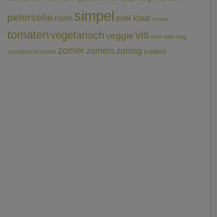
simpel
peterselie
room
snel klaar
tomaat
tomaten
vis
vegetarisch
veggie
voor elke dag
zomer
zomers
zonnig
zuiders
voorgerecht
wortel