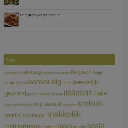
Ontbijtkoekjes met aardbei
Tags
Belgisch
alledaags
België
basilicum
aardappelen
aperitief
eenvoudig
feestelijk
feest
comfort food
italiaans
gezond
Italië
grootmoeders keuken
knoflook
klassiek
kip
kaas
kindvriendelijk
klassieker
makkelijk
kruidig
mager
look
pasta
oven
mediterraans
origineel
paprika