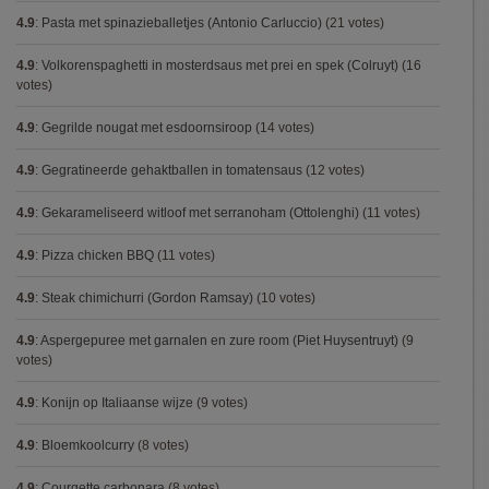
4.9
:
Pasta met spinazieballetjes (Antonio Carluccio)
(21 votes)
4.9
:
Volkorenspaghetti in mosterdsaus met prei en spek (Colruyt)
(16
votes)
4.9
:
Gegrilde nougat met esdoornsiroop
(14 votes)
4.9
:
Gegratineerde gehaktballen in tomatensaus
(12 votes)
4.9
:
Gekarameliseerd witloof met serranoham (Ottolenghi)
(11 votes)
4.9
:
Pizza chicken BBQ
(11 votes)
4.9
:
Steak chimichurri (Gordon Ramsay)
(10 votes)
4.9
:
Aspergepuree met garnalen en zure room (Piet Huysentruyt)
(9
votes)
4.9
:
Konijn op Italiaanse wijze
(9 votes)
4.9
:
Bloemkoolcurry
(8 votes)
4.9
:
Courgette carbonara
(8 votes)