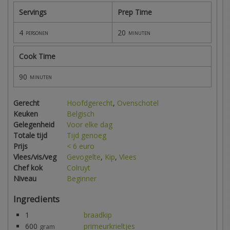
Servings
Prep Time
4
20
personen
minuten
Cook Time
90
minuten
Gerecht
Hoofdgerecht
,
Ovenschotel
Keuken
Belgisch
Gelegenheid
Voor elke dag
Totale tijd
Tijd genoeg
Prijs
< 6 euro
Vlees/vis/veg
Gevogelte
,
Kip
,
Vlees
Chef kok
Colruyt
Niveau
Beginner
Ingredients
1
braadkip
600
primeurkrieltjes
gram