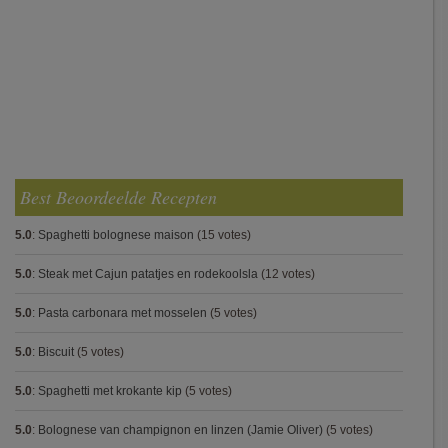
Best Beoordeelde Recepten
5.0
:
Spaghetti bolognese maison
(15 votes)
5.0
:
Steak met Cajun patatjes en rodekoolsla
(12 votes)
5.0
:
Pasta carbonara met mosselen
(5 votes)
5.0
:
Biscuit
(5 votes)
5.0
:
Spaghetti met krokante kip
(5 votes)
5.0
:
Bolognese van champignon en linzen (Jamie Oliver)
(5 votes)