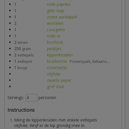
1
rode paprika
1
gele raap
1
zoete aardappel
2
wortelen
1
courgette
1
rode ui
2
knoflook
tenen
250
peultjes
gram
2
kippenkruiden
eetlepels
1
kruidenmix
eetlepel
Provençaals, Italiaans,...
1
rozemarijn
bosje
olijfolie
zwarte peper
grof zout
Servings:
personen
Instructions
Meng de kippenkruiden met enkele eetlepels
olijfolie. Wrijf er de kip grondig mee in.