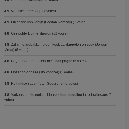
4.9
:
Aziatische preisoep
(7 votes)
4.9
:
Fricassee van konijn (Gordon Ramsay)
(7 votes)
4.8
:
Gestoofde kip met dragon
(12 votes)
4.8
:
Zalm met gebakken bloemkool, aardappelen en spek (Jeroen
Meus)
(6 votes)
4.8
:
Gegratineerde oesters met champagne
(6 votes)
4.8
:
Linzenbolognese (slowcooker)
(5 votes)
4.8
:
Hollandse saus (Peter Goossens)
(5 votes)
4.8
:
Varkenshaasje met paddenstoelenmengeling in rodewijnsaus
(5
votes)