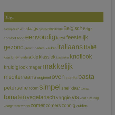
Tags
Belgisch
alledaags
België
basilicum
aardappelen
aperitief
eenvoudig
feestelijk
feest
comfort food
italiaans
gezond
Italië
grootmoeders keuken
knoflook
klassiek
kip
kaas
kindvriendelijk
klassieker
makkelijk
kruidig
mager
look
pasta
oven
mediterraans
origineel
paprika
simpel
peterselie
room
snel klaar
tomaat
tomaten
vis
vegetarisch
veggie
voor elke dag
zomer
zomers
zonnig
zuiders
voorgerecht
wortel