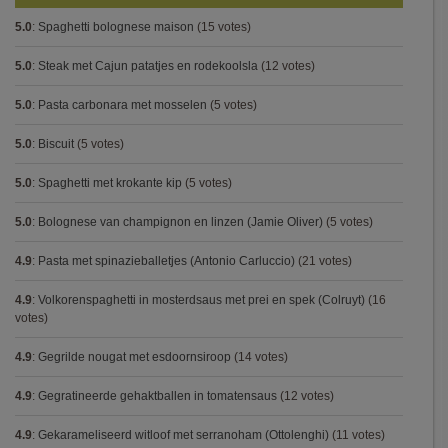
5.0
:
Spaghetti bolognese maison
(15 votes)
5.0
:
Steak met Cajun patatjes en rodekoolsla
(12 votes)
5.0
:
Pasta carbonara met mosselen
(5 votes)
5.0
:
Biscuit
(5 votes)
5.0
:
Spaghetti met krokante kip
(5 votes)
5.0
:
Bolognese van champignon en linzen (Jamie Oliver)
(5 votes)
4.9
:
Pasta met spinazieballetjes (Antonio Carluccio)
(21 votes)
4.9
:
Volkorenspaghetti in mosterdsaus met prei en spek (Colruyt)
(16
votes)
4.9
:
Gegrilde nougat met esdoornsiroop
(14 votes)
4.9
:
Gegratineerde gehaktballen in tomatensaus
(12 votes)
4.9
:
Gekarameliseerd witloof met serranoham (Ottolenghi)
(11 votes)