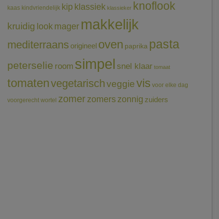
knoflook
klassiek
kip
kaas
kindvriendelijk
klassieker
makkelijk
kruidig
mager
look
pasta
oven
mediterraans
origineel
paprika
simpel
peterselie
room
snel klaar
tomaat
tomaten
vis
vegetarisch
veggie
voor elke dag
zomer
zomers
zonnig
zuiders
voorgerecht
wortel