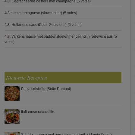
4.8
:
Gegratineerde oesters met champagne
(6 votes)
4.8
:
Linzenbolognese (slowcooker)
(5 votes)
4.8
:
Hollandse saus (Peter Goossens)
(5 votes)
4.8
:
Varkenshaasje met paddenstoelenmengeling in rodewijnsaus
(5
votes)
Nieuwste Recepten
Pasta salsiccia (Sofie Dumont)
Italiaanse ratatouille
Salade caprese met geroosterde paprika (Jamie Oliver)