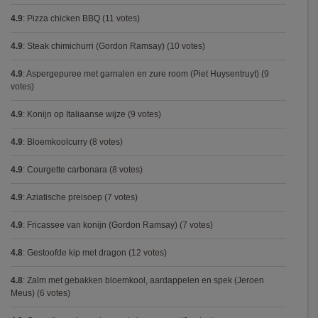
4.9
:
Pizza chicken BBQ
(11 votes)
4.9
:
Steak chimichurri (Gordon Ramsay)
(10 votes)
4.9
:
Aspergepuree met garnalen en zure room (Piet Huysentruyt)
(9
votes)
4.9
:
Konijn op Italiaanse wijze
(9 votes)
4.9
:
Bloemkoolcurry
(8 votes)
4.9
:
Courgette carbonara
(8 votes)
4.9
:
Aziatische preisoep
(7 votes)
4.9
:
Fricassee van konijn (Gordon Ramsay)
(7 votes)
4.8
:
Gestoofde kip met dragon
(12 votes)
4.8
:
Zalm met gebakken bloemkool, aardappelen en spek (Jeroen
Meus)
(6 votes)