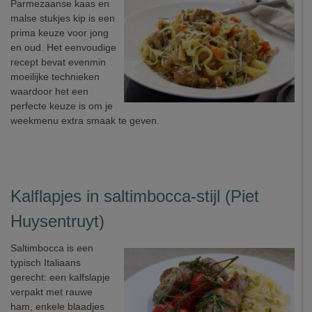
Parmezaanse kaas en
malse stukjes kip is een
prima keuze voor jong
en oud. Het eenvoudige
recept bevat evenmin
moeilijke technieken
waardoor het een
perfecte keuze is om je
weekmenu extra smaak te geven.
Kalflapjes in saltimbocca-stijl (Piet
Huysentruyt)
Saltimbocca is een
typisch Italiaans
gerecht: een kalfslapje
verpakt met rauwe
ham, enkele blaadjes