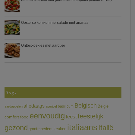
Oosterse komkommersalade met ananas
Ontbijtkoekjes met aardbei
Tags
Belgisch
alledaags
België
basilicum
aardappelen
aperitief
eenvoudig
feestelijk
feest
comfort food
italiaans
gezond
Italië
grootmoeders keuken