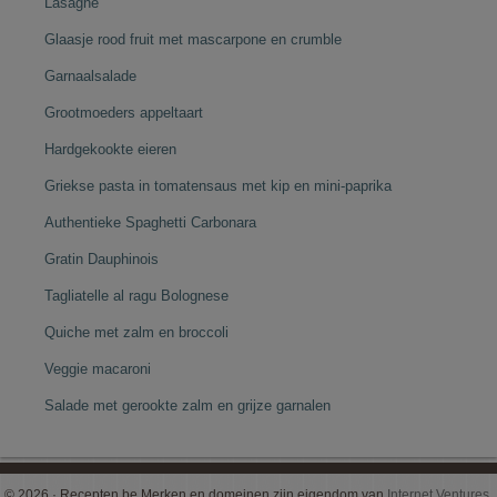
Lasagne
Glaasje rood fruit met mascarpone en crumble
Garnaalsalade
Grootmoeders appeltaart
Hardgekookte eieren
Griekse pasta in tomatensaus met kip en mini-paprika
Authentieke Spaghetti Carbonara
Gratin Dauphinois
Tagliatelle al ragu Bolognese
Quiche met zalm en broccoli
Veggie macaroni
Salade met gerookte zalm en grijze garnalen
© 2026 · Recepten.be Merken en domeinen zijn eigendom van
Internet Ventures
.