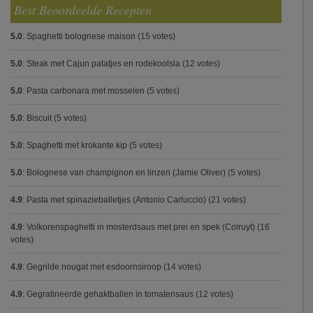
Best Beoordeelde Recepten
5.0
:
Spaghetti bolognese maison
(15 votes)
5.0
:
Steak met Cajun patatjes en rodekoolsla
(12 votes)
5.0
:
Pasta carbonara met mosselen
(5 votes)
5.0
:
Biscuit
(5 votes)
5.0
:
Spaghetti met krokante kip
(5 votes)
5.0
:
Bolognese van champignon en linzen (Jamie Oliver)
(5 votes)
4.9
:
Pasta met spinazieballetjes (Antonio Carluccio)
(21 votes)
4.9
:
Volkorenspaghetti in mosterdsaus met prei en spek (Colruyt)
(16
votes)
4.9
:
Gegrilde nougat met esdoornsiroop
(14 votes)
4.9
:
Gegratineerde gehaktballen in tomatensaus
(12 votes)