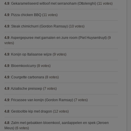
4.9
:
Gekarameliseerd witloof met serranoham (Ottolenghi)
(11 votes)
4.9
:
Pizza chicken BBQ
(11 votes)
4.9
:
Steak chimichurri (Gordon Ramsay)
(10 votes)
4.9
:
Aspergepuree met garnalen en zure room (Piet Huysentruyt)
(9
votes)
4.9
:
Konijn op Italiaanse wijze
(9 votes)
4.9
:
Bloemkoolcurry
(8 votes)
4.9
:
Courgette carbonara
(8 votes)
4.9
:
Aziatische preisoep
(7 votes)
4.9
:
Fricassee van konijn (Gordon Ramsay)
(7 votes)
4.8
:
Gestoofde kip met dragon
(12 votes)
4.8
:
Zalm met gebakken bloemkool, aardappelen en spek (Jeroen
Meus)
(6 votes)