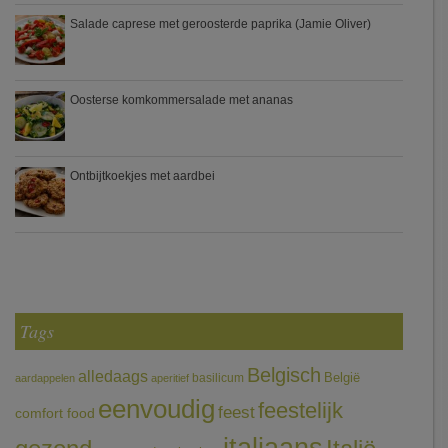
Salade caprese met geroosterde paprika (Jamie Oliver)
Oosterse komkommersalade met ananas
Ontbijtkoekjes met aardbei
Tags
Belgisch
alledaags
België
basilicum
aardappelen
aperitief
eenvoudig
feestelijk
feest
comfort food