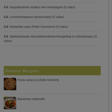
4.8
:
Gegratineerde oesters met champagne
(6 votes)
4.8
:
Linzenbolognese (slowcooker)
(5 votes)
4.8
:
Hollandse saus (Peter Goossens)
(5 votes)
4.8
:
Varkenshaasje met paddenstoelenmengeling in rodewijnsaus
(5
votes)
Nieuwste Recepten
Pasta salsiccia (Sofie Dumont)
Italiaanse ratatouille