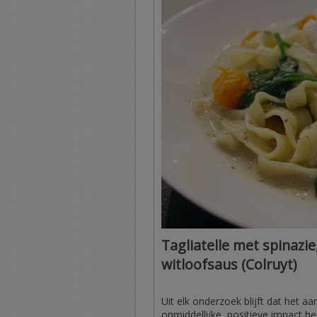
Tagliatelle met spinazi
witloofsaus (Colruyt)
Uit elk onderzoek blijft dat het a
onmiddellijke, positieve impact h