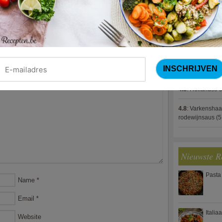
4.8
:
Gestoofde k
4.8
:
Zalm met g
spek (Jeroen M
4.8
:
Gegratinee
4.8
:
Linzenbolo
4.8
:
Hollandse s
4.8
:
Varkenshaa
rodewijnsaus
(5
Nieuwste R
Pasta
Name
*
Email
*
Italia
Website