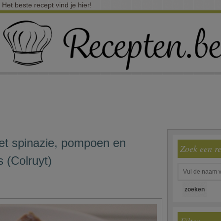
 Het beste recept vind je hier!
met spinazie, pompoen en
Zoek een r
s (Colruyt)