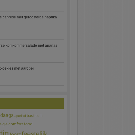
e caprese met geroosterde paprika
rse komkommersalade met ananas
jtkoekjes met aardbei
edaags
basilicum
aperitief
comfort food
elgië
dig
feestelijk
feest