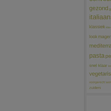
gezond
g
italiaa
klassiek
klas
mager
look
mediterr
pasta
pe
snel klaar
to
vegetari
voorgerecht
wor
zuiders