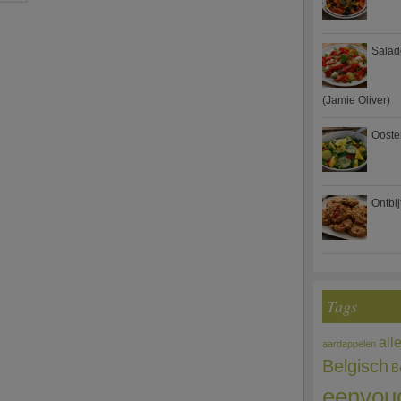
Salad
(Jamie Oliver)
Ooste
Ontbi
Tags
all
aardappelen
Belgisch
B
eenvou