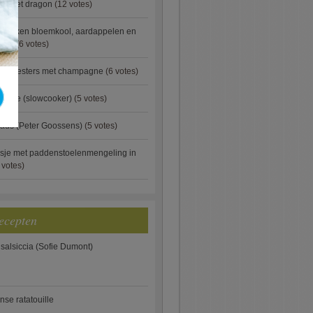
ip met dragon
(12 votes)
ebakken bloemkool, aardappelen en
eus)
(6 votes)
rde oesters met champagne
(6 votes)
gnese (slowcooker)
(5 votes)
aus (Peter Goossens)
(5 votes)
sje met paddenstoelenmengeling in
 votes)
ecepten
 salsiccia (Sofie Dumont)
anse ratatouille