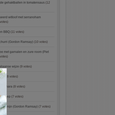
de gehaktballen in tomatensaus
(12
eerd witloof met serranoham
votes)
ken BBQ
(11 votes)
churri (Gordon Ramsay)
(10 votes)
e met garnalen en zure room (Piet
votes)
aliaanse wijze
(9 votes)
×
urry
(8 votes)
carbonara
(8 votes)
preisoep
(7 votes)
an konijn (Gordon Ramsay)
(7 votes)