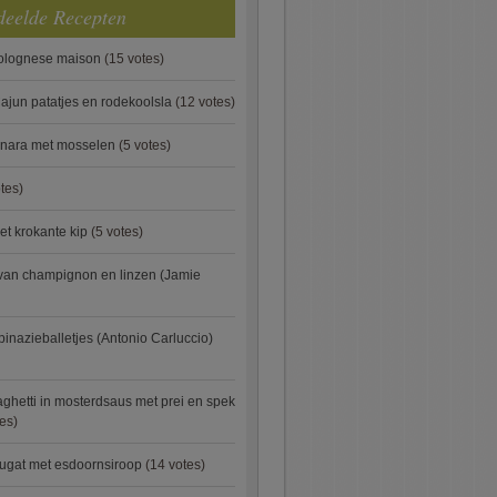
deelde Recepten
bolognese maison
(15 votes)
ajun patatjes en rodekoolsla
(12 votes)
onara met mosselen
(5 votes)
tes)
et krokante kip
(5 votes)
van champignon en linzen (Jamie
pinazieballetjes (Antonio Carluccio)
ghetti in mosterdsaus met prei en spek
es)
ugat met esdoornsiroop
(14 votes)