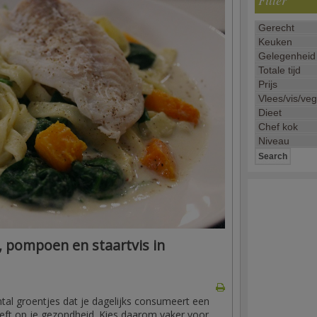
Filter
e, pompoen en staartvis in
antal groentjes dat je dagelijks consumeert een
eeft op je gezondheid. Kies daarom vaker voor