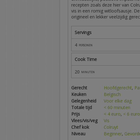
recepten zoals deze hier van Col
vis in een romig witloofsausje. D
origineel en lekker veelzijdig gere
Servings
4
personen
Cook Time
20
minuten
Gerecht
Hoofdgerecht
,
Pa
Keuken
Belgisch
Gelegenheid
Voor elke dag
Totale tijd
< 60 minuten
Prijs
< 4 euro
,
< 6 euro
Vlees/vis/veg
Vis
Chef kok
Colruyt
Niveau
Beginner
,
Gevord