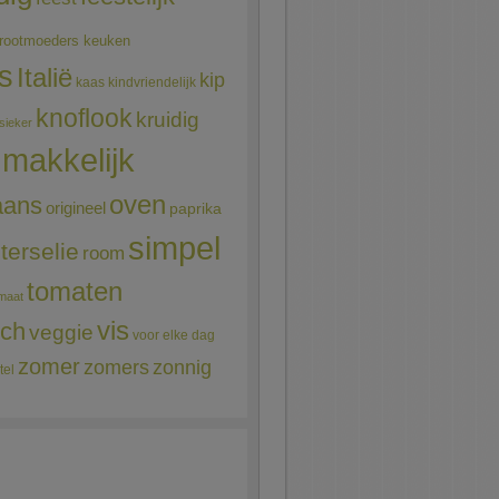
rootmoeders keuken
ns
Italië
kip
kaas
kindvriendelijk
knoflook
kruidig
sieker
makkelijk
oven
aans
origineel
paprika
simpel
terselie
room
tomaten
maat
vis
sch
veggie
voor elke dag
zomer
zomers
zonnig
tel