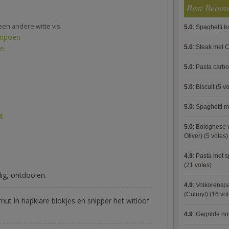
Best Beoor
een andere witte vis
5.0
:
Spaghetti 
ompoen
5.0
:
Steak met C
ie
5.0
:
Pasta carb
5.0
:
Biscuit
(5 vo
5.0
:
Spaghetti m
ut
5.0
:
Bolognese 
Oliver)
(5 votes)
4.9
:
Pasta met s
(21 votes)
dig, ontdooien.
4.9
:
Volkorenspa
(Colruyt)
(16 vot
nut in hapklare blokjes en snipper het witloof
4.9
:
Gegrilde no