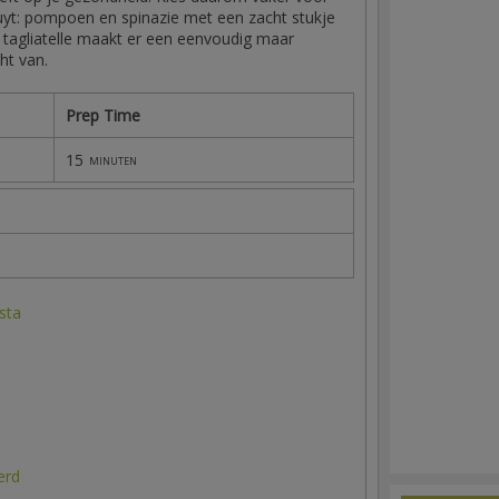
ruyt: pompoen en spinazie met een zacht stukje
e tagliatelle maakt er een eenvoudig maar
cht van.
Prep Time
15
minuten
sta
erd