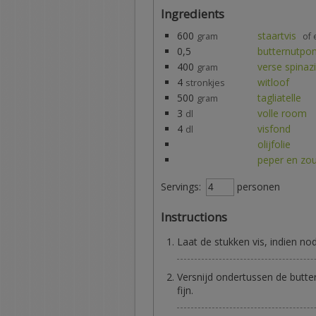
Ingredients
600
staartvis
gram
of 
0,5
butternutp
400
verse spinaz
gram
4
witloof
stronkjes
500
tagliatelle
gram
3
volle room
dl
4
visfond
dl
olijfolie
peper en zo
Servings:
personen
Instructions
Laat de stukken vis, indien no
Versnijd ondertussen de butter
fijn.