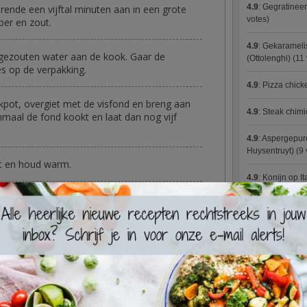
4.9
:
Gegratineer
ende een vijftal minuten aan in een grote
votes)
per en zout.
4.9
:
Gekaramelis
gezouten water aan de kook. Gaar de
(Ottolenghi)
(11 
ies op de verpakking.
4.9
:
Pizza chic
kpot, overgiet met de visfond en breng aan
4.9
:
Steak chimi
nmaal de fond kookt en laat dan nog vijf
4.9
:
Aspergepure
Huysentruyt)
(9 
ot en houd warm.
4.9
:
Konijn op It
f bij de visfond. Laat tot één derde inkoken.
4.9
:
Bloemkoolc
og even goed doorkoken en mix dan fijn tot
peper en zout.
4.9
:
Courgette 
mpoen met de spinazie door de gegaarde
4.9
:
Aziatische 
, vol witloofsaus en bovenop een stukje vis.
4.9
:
Fricassee v