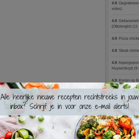
4.9
:
Gegratineer
votes)
4.9
:
Gekaramelis
(Ottolenghi)
(11 
4.9
:
Pizza chic
4.9
:
Steak chimi
4.9
:
Aspergepure
Huysentruyt)
(9 
4.9
:
Konijn op It
4.9
:
Bloemkoolc
4.9
:
Courgette 
4.9
:
Aziatische 
4.9
:
Fricassee v