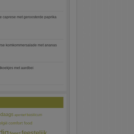
e caprese met geroosterde paprika
rse komkommersalade met ananas
jtkoekjes met aardbei
edaags
basilicum
aperitief
comfort food
elgië
dig
feestelijk
feest