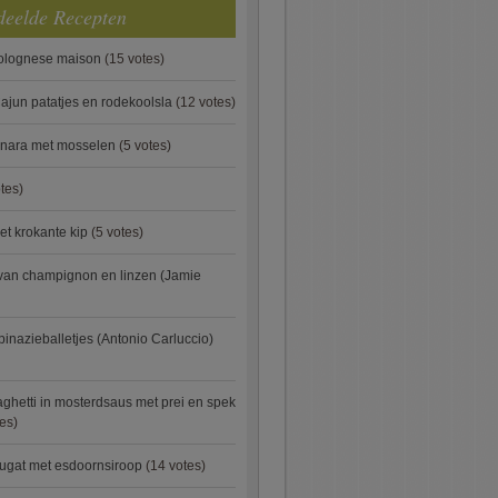
deelde Recepten
bolognese maison
(15 votes)
ajun patatjes en rodekoolsla
(12 votes)
onara met mosselen
(5 votes)
tes)
et krokante kip
(5 votes)
van champignon en linzen (Jamie
pinazieballetjes (Antonio Carluccio)
ghetti in mosterdsaus met prei en spek
es)
ugat met esdoornsiroop
(14 votes)