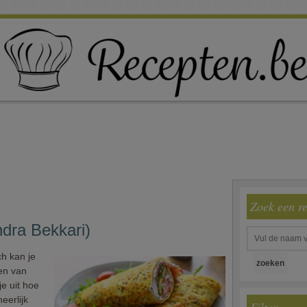
Zoek een r
dra Bekkari)
h kan je
ten van
je uit hoe
eerlijk