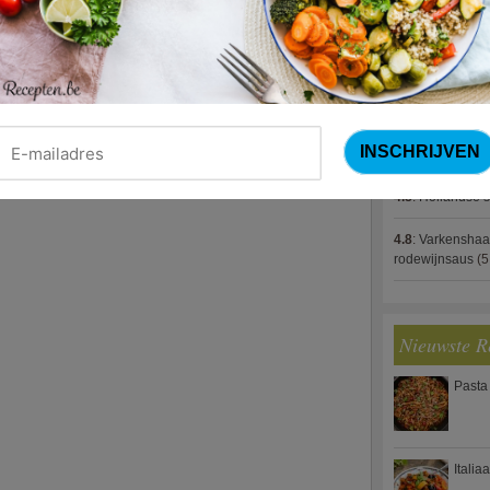
4.8
:
Gestoofde k
4.8
:
Zalm met g
spek (Jeroen M
4.8
:
Gegratinee
4.8
:
Linzenbolo
4.8
:
Hollandse s
4.8
:
Varkenshaa
rodewijnsaus
(5
Nieuwste R
Pasta
Italia