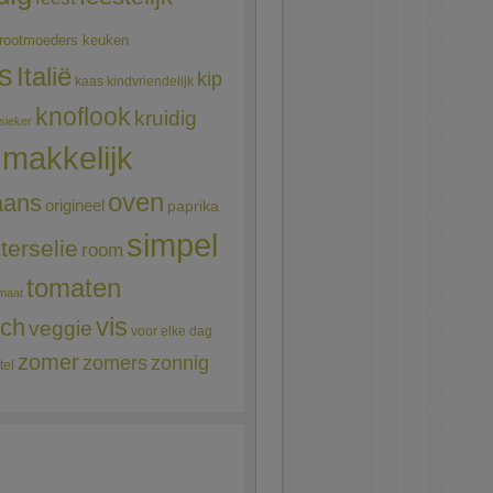
rootmoeders keuken
ns
Italië
kip
kaas
kindvriendelijk
knoflook
kruidig
sieker
makkelijk
oven
aans
origineel
paprika
simpel
terselie
room
tomaten
maat
vis
sch
veggie
voor elke dag
zomer
zomers
zonnig
tel