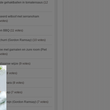
de gehaktballen in tomatensaus
(12
eerd witloof met serranoham
votes)
ken BBQ
(11 votes)
churri (Gordon Ramsay)
(10 votes)
e met garnalen en zure room (Piet
votes)
aliaanse wijze
(9 votes)
×
urry
(8 votes)
carbonara
(8 votes)
preisoep
(7 votes)
an konijn (Gordon Ramsay)
(7 votes)