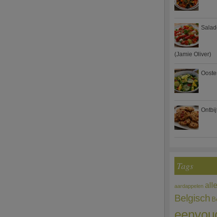
Salad
(Jamie Oliver)
Ooste
Ontbi
Tags
all
aardappelen
Belgisch
B
eenvou