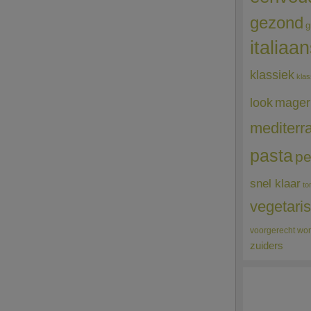
gezond
g
italiaa
klassiek
klas
mager
look
mediterr
pasta
pe
snel klaar
to
vegetari
voorgerecht
wor
zuiders