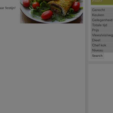
Filter
r festijn!