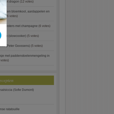
ip met dragon
(12 votes)
ebakken bloemkool, aardappelen en
eus)
(6 votes)
rde oesters met champagne
(6 votes)
gnese (slowcooker)
(5 votes)
aus (Peter Goossens)
(5 votes)
sje met paddenstoelenmengeling in
 votes)
ecepten
 salsiccia (Sofie Dumont)
anse ratatouille