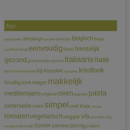
Tags
Belgisch
alledaags
België
basilicum
aardappelen
aperitief
eenvoudig
feestelijk
feest
comfort food
italiaans
gezond
Italië
grootmoeders keuken
knoflook
klassiek
kip
kaas
kindvriendelijk
klassieker
makkelijk
kruidig
mager
look
pasta
oven
mediterraans
origineel
paprika
simpel
peterselie
room
snel klaar
tomaat
tomaten
vis
vegetarisch
veggie
voor elke dag
zomer
zomers
zonnig
zuiders
voorgerecht
wortel