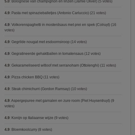
5.0
:
Bolognese van champignon en linzen (Jamie Oliver)
(5 votes)
4.9
:
Pasta met spinazieballetjes (Antonio Carluccio)
(21 votes)
4.9
:
Volkorenspaghetti in mosterdsaus met prei en spek (Colruyt)
(16
votes)
4.9
:
Gegrilde nougat met esdoornsiroop
(14 votes)
4.9
:
Gegratineerde gehaktballen in tomatensaus
(12 votes)
4.9
:
Gekarameliseerd witloof met serranoham (Ottolenghi)
(11 votes)
4.9
:
Pizza chicken BBQ
(11 votes)
4.9
:
Steak chimichurri (Gordon Ramsay)
(10 votes)
4.9
:
Aspergepuree met garnalen en zure room (Piet Huysentruyt)
(9
votes)
4.9
:
Konijn op Italiaanse wijze
(9 votes)
4.9
:
Bloemkoolcurry
(8 votes)