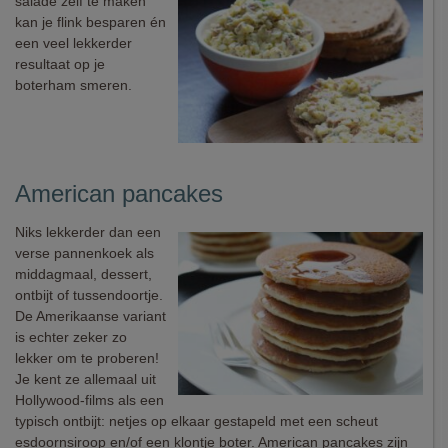
salade zelf te maken
kan je flink besparen én
een veel lekkerder
resultaat op je
boterham smeren.
American pancakes
Niks lekkerder dan een
verse pannenkoek als
middagmaal, dessert,
ontbijt of tussendoortje.
De Amerikaanse variant
is echter zeker zo
lekker om te proberen!
Je kent ze allemaal uit
Hollywood-films als een
typisch ontbijt: netjes op elkaar gestapeld met een scheut
esdoornsiroop en/of een klontje boter. American pancakes zijn