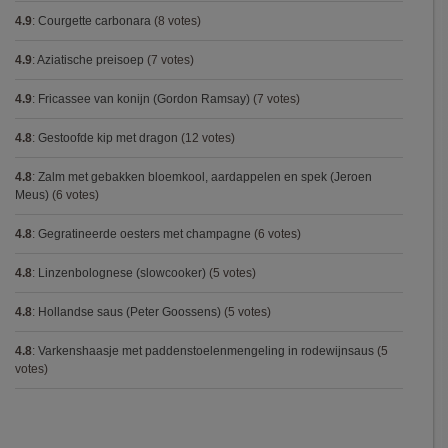
4.9
:
Courgette carbonara
(8 votes)
4.9
:
Aziatische preisoep
(7 votes)
4.9
:
Fricassee van konijn (Gordon Ramsay)
(7 votes)
4.8
:
Gestoofde kip met dragon
(12 votes)
4.8
:
Zalm met gebakken bloemkool, aardappelen en spek (Jeroen
Meus)
(6 votes)
4.8
:
Gegratineerde oesters met champagne
(6 votes)
4.8
:
Linzenbolognese (slowcooker)
(5 votes)
4.8
:
Hollandse saus (Peter Goossens)
(5 votes)
4.8
:
Varkenshaasje met paddenstoelenmengeling in rodewijnsaus
(5
votes)