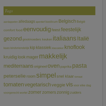
Tags
Belgisch
alledaags
België
basilicum
aardappelen
aperitief
eenvoudig
feestelijk
feest
comfort food
italiaans
gezond
Italië
grootmoeders keuken
knoflook
klassiek
kip
kaas
kindvriendelijk
klassieker
makkelijk
kruidig
mager
look
pasta
oven
mediterraans
origineel
paprika
simpel
peterselie
room
snel klaar
tomaat
tomaten
vis
vegetarisch
veggie
voor elke dag
zomer
zomers
zonnig
zuiders
voorgerecht
wortel