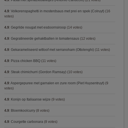
4.9
:
Pasta met spinazieballetjes (Antonio Carluccio)
(21 votes)
4.9
:
Volkorenspaghetti in mosterdsaus met prei en spek (Colruyt)
(16
votes)
4.9
:
Gegrilde nougat met esdoornsiroop
(14 votes)
4.9
:
Gegratineerde gehaktballen in tomatensaus
(12 votes)
4.9
:
Gekarameliseerd witloof met serranoham (Ottolenghi)
(11 votes)
4.9
:
Pizza chicken BBQ
(11 votes)
4.9
:
Steak chimichurri (Gordon Ramsay)
(10 votes)
4.9
:
Aspergepuree met garnalen en zure room (Piet Huysentruyt)
(9
votes)
4.9
:
Konijn op Italiaanse wijze
(9 votes)
4.9
:
Bloemkoolcurry
(8 votes)
4.9
:
Courgette carbonara
(8 votes)