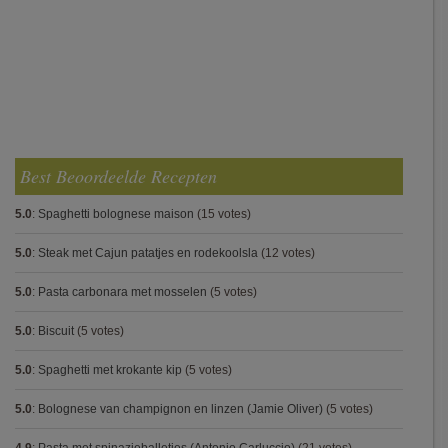
Best Beoordeelde Recepten
5.0
:
Spaghetti bolognese maison
(15 votes)
5.0
:
Steak met Cajun patatjes en rodekoolsla
(12 votes)
5.0
:
Pasta carbonara met mosselen
(5 votes)
5.0
:
Biscuit
(5 votes)
5.0
:
Spaghetti met krokante kip
(5 votes)
5.0
:
Bolognese van champignon en linzen (Jamie Oliver)
(5 votes)