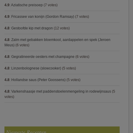
4.9
:
Aziatische preisoep
(7 votes)
4.9
:
Fricassee van konijn (Gordon Ramsay)
(7 votes)
4.8
:
Gestoofde kip met dragon
(12 votes)
4.8
:
Zalm met gebakken bloemkool, aardappelen en spek (Jeroen
Meus)
(6 votes)
4.8
:
Gegratineerde oesters met champagne
(6 votes)
4.8
:
Linzenbolognese (slowcooker)
(5 votes)
4.8
:
Hollandse saus (Peter Goossens)
(5 votes)
4.8
:
Varkenshaasje met paddenstoelenmengeling in rodewijnsaus
(5
votes)
Nieuwste Recepten