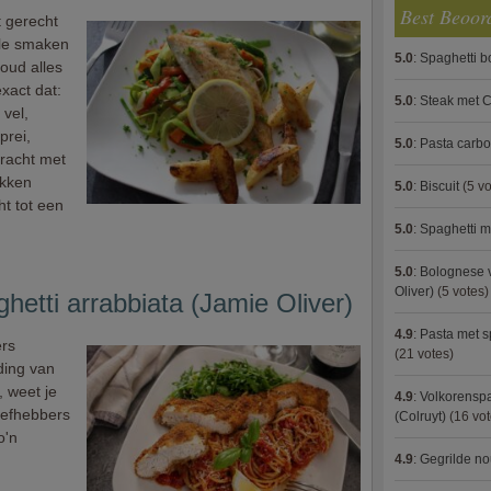
Best Beoor
t gerecht
alle smaken
5.0
:
Spaghetti 
houd alles
exact dat:
5.0
:
Steak met C
 vel,
prei,
5.0
:
Pasta carb
racht met
akken
5.0
:
Biscuit
(5 vo
ht tot een
5.0
:
Spaghetti m
5.0
:
Bolognese 
Oliver)
(5 votes)
hetti arrabbiata (Jamie Oliver)
4.9
:
Pasta met s
ers
(21 votes)
ding van
 weet je
4.9
:
Volkorenspa
liefhebbers
(Colruyt)
(16 vot
o'n
4.9
:
Gegrilde no