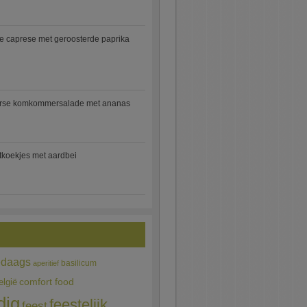
e caprese met geroosterde paprika
rse komkommersalade met ananas
jtkoekjes met aardbei
edaags
basilicum
aperitief
comfort food
elgië
dig
feestelijk
feest