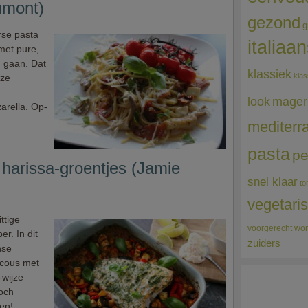
umont)
gezond
g
rse pasta
italiaa
met pure,
g gaan. Dat
klassiek
klas
eze
mager
look
rella. Op-
mediterr
pasta
pe
harissa-groentjes (Jamie
snel klaar
to
vegetari
ttige
voorgerecht
wor
r. In dit
zuiders
nse
scous met
-wijze
toch
en!