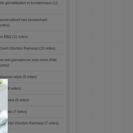
de gehaktballen in tomatensaus
(12
eerd witloof met serranoham
votes)
ken BBQ
(11 votes)
churri (Gordon Ramsay)
(10 votes)
e met garnalen en zure room (Piet
votes)
aliaanse wijze
(9 votes)
×
urry
(8 votes)
carbonara
(8 votes)
preisoep
(7 votes)
an konijn (Gordon Ramsay)
(7 votes)