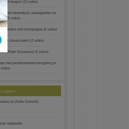
ip met dragon
(12 votes)
ebakken bloemkool, aardappelen en
eus)
(6 votes)
rde oesters met champagne
(6 votes)
gnese (slowcooker)
(5 votes)
aus (Peter Goossens)
(5 votes)
sje met paddenstoelenmengeling in
 votes)
ecepten
 salsiccia (Sofie Dumont)
anse ratatouille