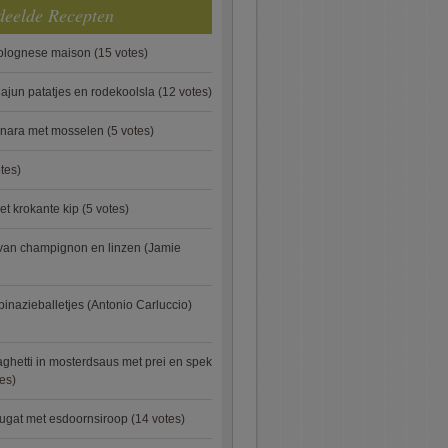
deelde Recepten
bolognese maison
(15 votes)
ajun patatjes en rodekoolsla
(12 votes)
onara met mosselen
(5 votes)
tes)
et krokante kip
(5 votes)
van champignon en linzen (Jamie
pinazieballetjes (Antonio Carluccio)
ghetti in mosterdsaus met prei en spek
es)
ugat met esdoornsiroop
(14 votes)