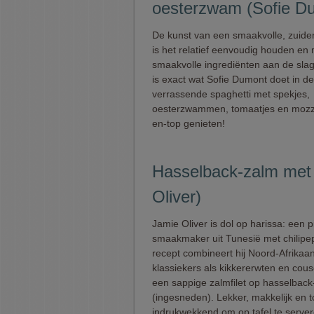
oesterzwam (Sofie D
De kunst van een smaakvolle, zuide
is het relatief eenvoudig houden en 
smaakvolle ingrediënten aan de sla
is exact wat Sofie Dumont doet in d
verrassende spaghetti met spekjes,
oesterzwammen, tomaatjes en mozza
en-top genieten!
Hasselback-zalm met 
Oliver)
Jamie Oliver is dol op harissa: een pi
smaakmaker uit Tunesië met chilipepe
recept combineert hij Noord-Afrikaa
klassiekers als kikkererwten en cou
een sappige zalmfilet op hasselback
(ingesneden). Lekker, makkelijk en 
indrukwekkend om op tafel te server