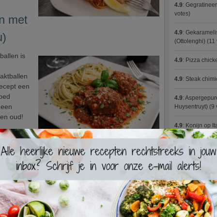
4.9
:
Gegratineer
votes)
en met
4.9
:
Gekaramelis
u)
(Ottolenghi)
(11 
ballen is
4.9
:
Pizza chic
aktballen
4.9
:
Steak chimi
 recept een
goed
4.9
:
Aspergepure
 een
Huysentruyt)
(9 
 en oud!
4.9
:
Konijn op It
4.9
:
Bloemkoolc
ld met kippengehakt (Pascale
4.9
:
Courgette 
4.9
:
Aziatische 
met gehakt
aire
4.9
:
Fricassee v
oor veel
. Ook