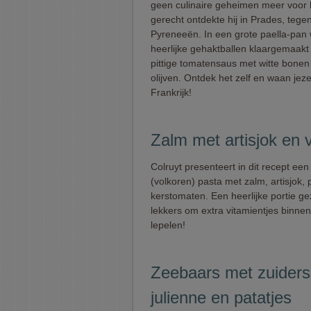
geen culinaire geheimen meer voor 
gerecht ontdekte hij in Prades, tege
Pyreneeën. In een grote paella-pan
heerlijke gehaktballen klaargemaak
pittige tomatensaus met witte bone
olijven. Ontdek het zelf en waan jezel
Frankrijk!
Zalm met artisjok en 
Colruyt presenteert in dit recept ee
(volkoren) pasta met zalm, artisjok,
kerstomaten. Een heerlijke portie g
lekkers om extra vitamientjes binnen
lepelen!
Zeebaars met zuider
julienne en patatjes