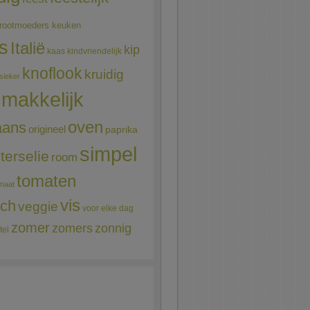
rootmoeders keuken
ns
Italië
kip
kaas
kindvriendelijk
knoflook
kruidig
sieker
makkelijk
oven
aans
origineel
paprika
simpel
terselie
room
tomaten
maat
vis
sch
veggie
voor elke dag
zomer
zomers
zonnig
tel