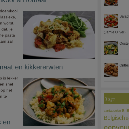
bloemkool
Salad
lassieke,
n worst.
 dat, je
(Jamie Oliver)
che pasta
aam zal
Ooste
maat en kikkererwten
Ontbi
 is lekker
en snel
 op het
n te
Tags
all
aardappelen
Belgisch
B
s en
eenvou