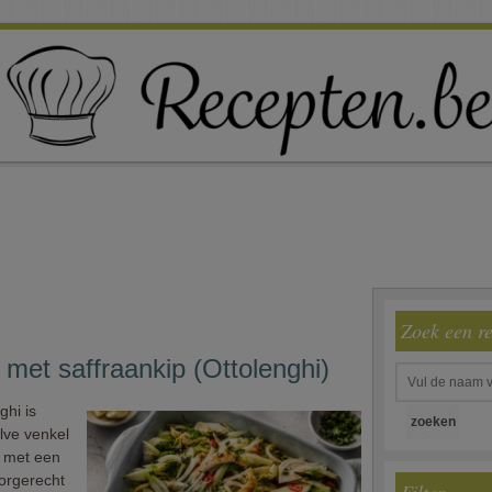
Zoek een r
 met saffraankip (Ottolenghi)
hi is
lve venkel
p met een
oorgerecht