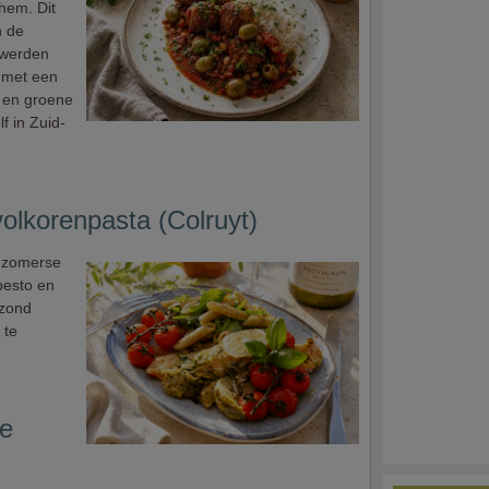
hem. Dit
n de
 werden
t met een
n en groene
f in Zuid-
volkorenpasta (Colruyt)
n zomerse
 pesto en
ezond
 te
se