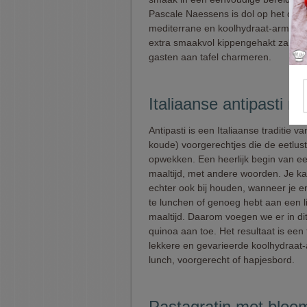
Pascale Naessens is dol op het con
mediterrane en koolhydraat-arme ve
extra smaakvol kippengehakt zal hee
gasten aan tafel charmeren.
Italiaanse antipasti m
Antipasti is een Italiaanse traditie v
koude) voorgerechtjes die de eetlus
opwekken. Een heerlijk begin van ee
maaltijd, met andere woorden. Je ka
echter ook bij houden, wanneer je e
te lunchen of genoeg hebt aan een l
maaltijd. Daarom voegen we er in di
quinoa aan toe. Het resultaat is een 
lekkere en gevarieerde koolhydraat
lunch, voorgerecht of hapjesbord.
Pastagratin met bloe