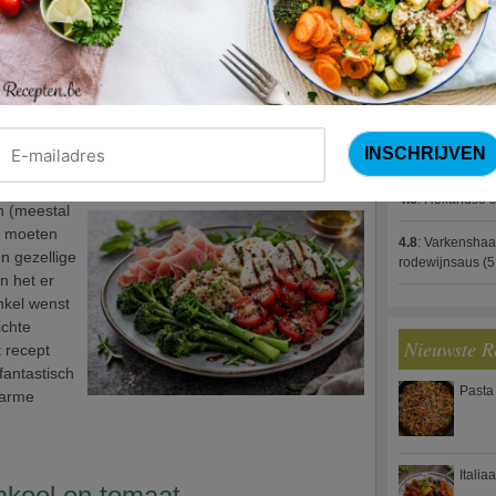
4.8
:
Gestoofde k
cept. Haar
rsie met
4.8
:
Zalm met g
l wat
spek (Jeroen M
4.8
:
Gegratinee
4.8
:
Linzenbolo
et quinoa
4.8
:
Hollandse s
an (meestal
t moeten
4.8
:
Varkenshaa
n gezellige
rodewijnsaus
(5
n het er
nkel wenst
ichte
Nieuwste R
t recept
fantastisch
Pasta
-arme
Italia
mkool en tomaat