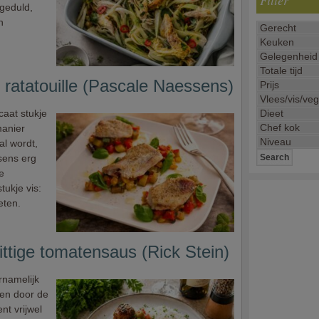
Filter
 geduld,
n
ratatouille (Pascale Naessens)
caat stukje
manier
al wordt,
sens erg
e
tukje vis:
eten.
ittige tomatensaus (Rick Stein)
rnamelijk
zen door de
nt vrijwel