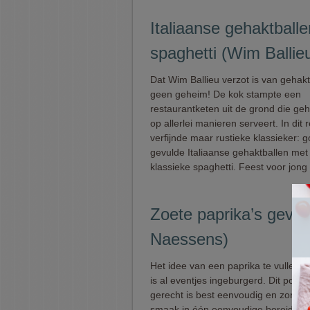
Italiaanse gehaktball
spaghetti (Wim Ballie
Dat Wim Ballieu verzot is van gehakt
geen geheim! De kok stampte een
restaurantketen uit de grond die geh
op allerlei manieren serveert. In dit
verfijnde maar rustieke klassieker: 
gevulde Italiaanse gehaktballen met
klassieke spaghetti. Feest voor jong
Zoete paprika’s gevu
Naessens)
Het idee van een paprika te vullen 
is al eventjes ingeburgerd. Dit popul
gerecht is best eenvoudig en zorgt v
smaak in één eenvoudige bereiding