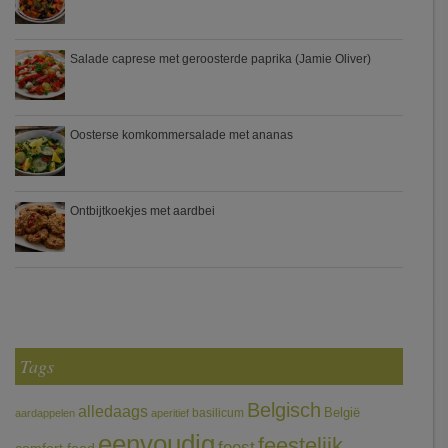
Salade caprese met geroosterde paprika (Jamie Oliver)
Oosterse komkommersalade met ananas
Ontbijtkoekjes met aardbei
Tags
Belgisch
alledaags
België
basilicum
aardappelen
aperitief
eenvoudig
feestelijk
feest