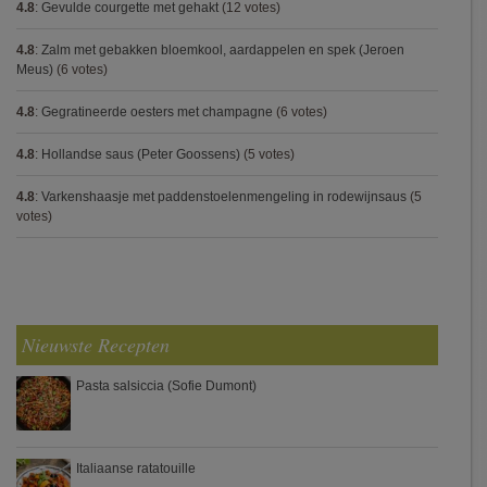
4.8
:
Gevulde courgette met gehakt
(12 votes)
4.8
:
Zalm met gebakken bloemkool, aardappelen en spek (Jeroen
Meus)
(6 votes)
4.8
:
Gegratineerde oesters met champagne
(6 votes)
4.8
:
Hollandse saus (Peter Goossens)
(5 votes)
4.8
:
Varkenshaasje met paddenstoelenmengeling in rodewijnsaus
(5
votes)
Nieuwste Recepten
Pasta salsiccia (Sofie Dumont)
Italiaanse ratatouille