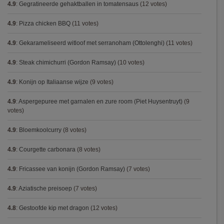
4.9
:
Gegratineerde gehaktballen in tomatensaus
(12 votes)
4.9
:
Pizza chicken BBQ
(11 votes)
4.9
:
Gekarameliseerd witloof met serranoham (Ottolenghi)
(11 votes)
4.9
:
Steak chimichurri (Gordon Ramsay)
(10 votes)
4.9
:
Konijn op Italiaanse wijze
(9 votes)
4.9
:
Aspergepuree met garnalen en zure room (Piet Huysentruyt)
(9
votes)
4.9
:
Bloemkoolcurry
(8 votes)
4.9
:
Courgette carbonara
(8 votes)
4.9
:
Fricassee van konijn (Gordon Ramsay)
(7 votes)
4.9
:
Aziatische preisoep
(7 votes)
4.8
:
Gestoofde kip met dragon
(12 votes)