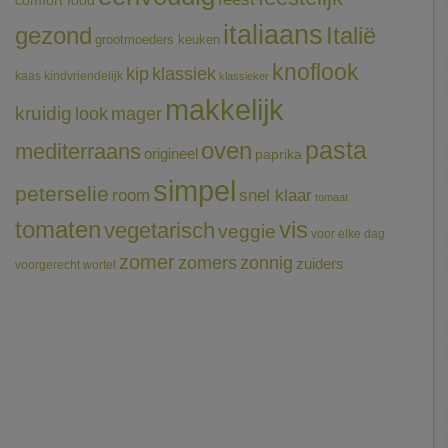
comfort food
italiaans
gezond
Italië
grootmoeders keuken
knoflook
klassiek
kip
kaas
kindvriendelijk
klassieker
makkelijk
kruidig
mager
look
pasta
oven
mediterraans
origineel
paprika
simpel
peterselie
room
snel klaar
tomaat
tomaten
vis
vegetarisch
veggie
voor elke dag
zomer
zomers
zonnig
zuiders
voorgerecht
wortel