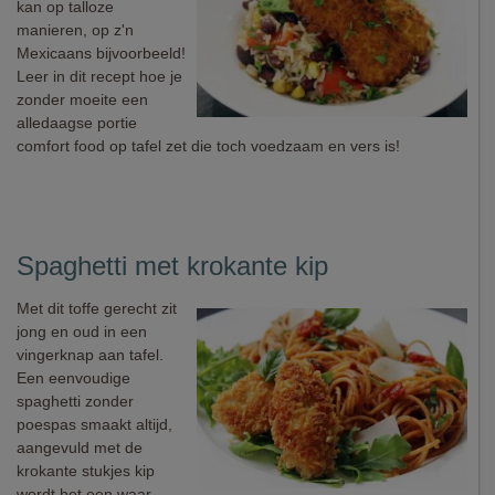
kan op talloze
manieren, op z'n
Mexicaans bijvoorbeeld!
Leer in dit recept hoe je
zonder moeite een
alledaagse portie
comfort food op tafel zet die toch voedzaam en vers is!
Spaghetti met krokante kip
Met dit toffe gerecht zit
jong en oud in een
vingerknap aan tafel.
Een eenvoudige
spaghetti zonder
poespas smaakt altijd,
aangevuld met de
krokante stukjes kip
wordt het een waar