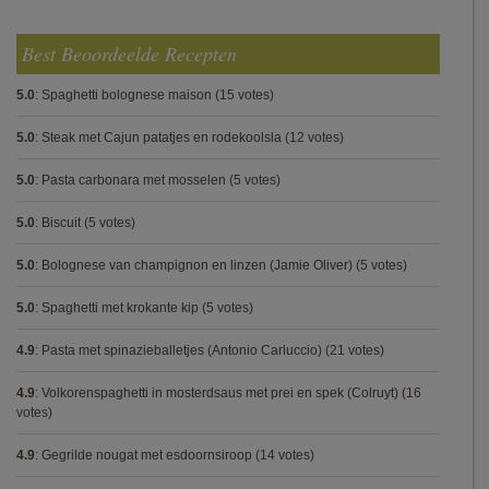
Best Beoordeelde Recepten
5.0
:
Spaghetti bolognese maison
(15 votes)
5.0
:
Steak met Cajun patatjes en rodekoolsla
(12 votes)
5.0
:
Pasta carbonara met mosselen
(5 votes)
5.0
:
Biscuit
(5 votes)
5.0
:
Bolognese van champignon en linzen (Jamie Oliver)
(5 votes)
5.0
:
Spaghetti met krokante kip
(5 votes)
4.9
:
Pasta met spinazieballetjes (Antonio Carluccio)
(21 votes)
4.9
:
Volkorenspaghetti in mosterdsaus met prei en spek (Colruyt)
(16
votes)
4.9
:
Gegrilde nougat met esdoornsiroop
(14 votes)