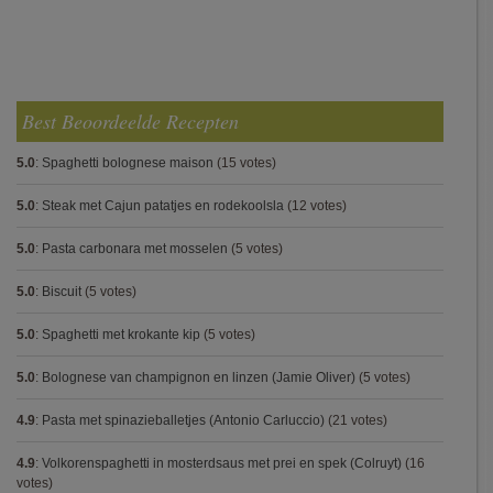
Best Beoordeelde Recepten
5.0
:
Spaghetti bolognese maison
(15 votes)
5.0
:
Steak met Cajun patatjes en rodekoolsla
(12 votes)
5.0
:
Pasta carbonara met mosselen
(5 votes)
5.0
:
Biscuit
(5 votes)
5.0
:
Spaghetti met krokante kip
(5 votes)
5.0
:
Bolognese van champignon en linzen (Jamie Oliver)
(5 votes)
4.9
:
Pasta met spinazieballetjes (Antonio Carluccio)
(21 votes)
4.9
:
Volkorenspaghetti in mosterdsaus met prei en spek (Colruyt)
(16
votes)