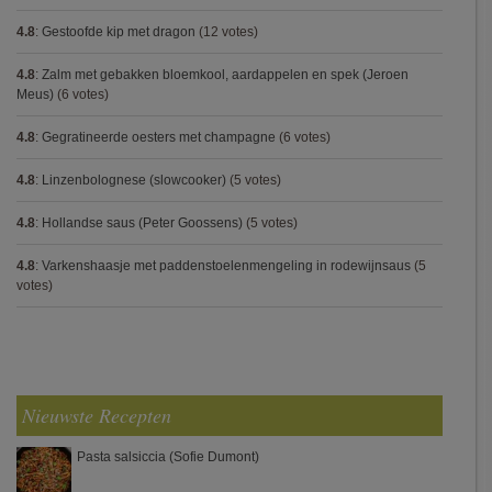
4.8
:
Gestoofde kip met dragon
(12 votes)
4.8
:
Zalm met gebakken bloemkool, aardappelen en spek (Jeroen
Meus)
(6 votes)
4.8
:
Gegratineerde oesters met champagne
(6 votes)
4.8
:
Linzenbolognese (slowcooker)
(5 votes)
4.8
:
Hollandse saus (Peter Goossens)
(5 votes)
4.8
:
Varkenshaasje met paddenstoelenmengeling in rodewijnsaus
(5
votes)
Nieuwste Recepten
Pasta salsiccia (Sofie Dumont)