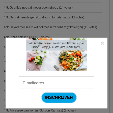
4.9
:
Gegrilde nougat met esdoornsiroop
(14 votes)
4.9
:
Gegratineerde gehaktballen in tomatensaus
(12 votes)
4.9
:
Gekarameliseerd witloof met serranoham (Ottolenghi)
(11 votes)
4.9
:
Pizza chicken BBQ
(11 votes)
×
4.9
:
Steak chimichurri (Gordon Ramsay)
(10 votes)
4.9
:
Aspergepuree met garnalen en zure room (Piet Huysentruyt)
(9
votes)
4.9
:
Konijn op Italiaanse wijze
(9 votes)
4.9
:
Bloemkoolcurry
(8 votes)
4.9
:
Courgette carbonara
(8 votes)
4.9
:
Aziatische preisoep
(7 votes)
4.9
:
Fricassee van konijn (Gordon Ramsay)
(7 votes)