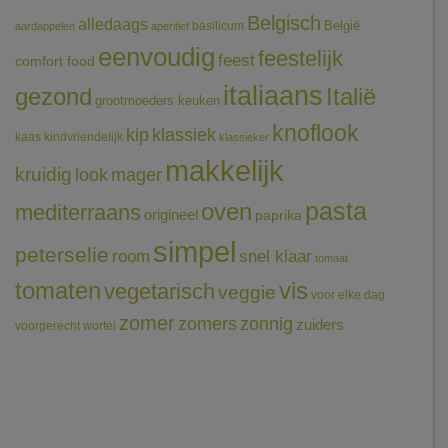
Belgisch
alledaags
België
basilicum
aardappelen
aperitief
eenvoudig
feestelijk
feest
comfort food
italiaans
gezond
Italië
grootmoeders keuken
knoflook
klassiek
kip
kaas
kindvriendelijk
klassieker
makkelijk
kruidig
mager
look
pasta
oven
mediterraans
origineel
paprika
simpel
peterselie
room
snel klaar
tomaat
tomaten
vis
vegetarisch
veggie
voor elke dag
zomer
zomers
zonnig
zuiders
voorgerecht
wortel