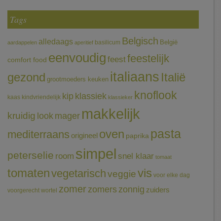
Tags
Belgisch
alledaags
België
basilicum
aardappelen
aperitief
eenvoudig
feestelijk
feest
comfort food
italiaans
gezond
Italië
grootmoeders keuken
knoflook
klassiek
kip
kaas
kindvriendelijk
klassieker
makkelijk
kruidig
mager
look
pasta
oven
mediterraans
origineel
paprika
simpel
peterselie
room
snel klaar
tomaat
tomaten
vis
vegetarisch
veggie
voor elke dag
zomer
zomers
zonnig
zuiders
voorgerecht
wortel