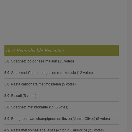
Best Beoordeelde Recepten
5.0
:
Spaghetti bolognese maison
(15 votes)
5.0
:
Steak met Cajun patatjes en rodekoolsla
(12 votes)
5.0
:
Pasta carbonara met mosselen
(5 votes)
5.0
:
Biscuit
(5 votes)
5.0
:
Spaghetti met krokante kip
(5 votes)
5.0
:
Bolognese van champignon en linzen (Jamie Oliver)
(5 votes)
4.9
:
Pasta met spinazieballetjes (Antonio Carluccio)
(21 votes)