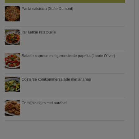
Pasta salsiccia (Sofie Dumont)
Italiaanse ratatouille
Salade caprese met geroosterde paprika (Jamie Oliver)
Oosterse komkommersalade met ananas
Ontbijtkoekjes met aardbei