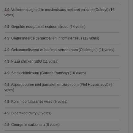
4.9
:
Volkorenspaghetti in mosterdsaus met prei en spek (Colruyt)
(16
votes)
4.9
:
Gegrilde nougat met esdoornsiroop
(14 votes)
4.9
:
Gegratineerde gehaktballen in tomatensaus
(12 votes)
4.9
:
Gekarameliseerd witloof met serranoham (Ottolenghi)
(11 votes)
4.9
:
Pizza chicken BBQ
(11 votes)
4.9
:
Steak chimichurri (Gordon Ramsay)
(10 votes)
4.9
:
Aspergepuree met garnalen en zure room (Piet Huysentruyt)
(9
votes)
4.9
:
Konijn op Italiaanse wijze
(9 votes)
4.9
:
Bloemkoolcurry
(8 votes)
4.9
:
Courgette carbonara
(8 votes)