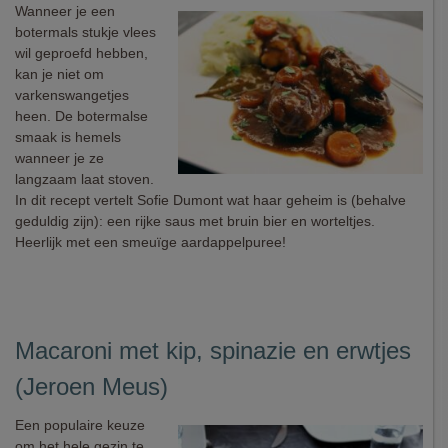
Wanneer je een
botermals stukje vlees
wil geproefd hebben,
kan je niet om
varkenswangetjes
heen. De botermalse
smaak is hemels
wanneer je ze
langzaam laat stoven.
In dit recept vertelt Sofie Dumont wat haar geheim is (behalve
geduldig zijn): een rijke saus met bruin bier en worteltjes.
Heerlijk met een smeuïge aardappelpuree!
Macaroni met kip, spinazie en erwtjes
(Jeroen Meus)
Een populaire keuze
om het hele gezin te