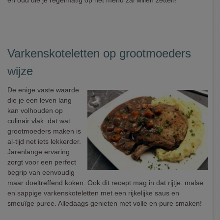
en oud die je regelmatig op het menu zal willen zetten!
Varkenskoteletten op grootmoeders
wijze
De enige vaste waarde
die je een leven lang
kan volhouden op
culinair vlak: dat wat
grootmoeders maken is
al-tijd net iets lekkerder.
Jarenlange ervaring
zorgt voor een perfect
begrip van eenvoudig
maar doeltreffend koken. Ook dit recept mag in dat rijtje: malse
en sappige varkenskoteletten met een rijkelijke saus en
smeuïge puree. Alledaags genieten met volle en pure smaken!