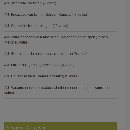
4.9
:
Aziatische preisoep
(7 votes)
4.9
:
Fricassee van konijn (Gordon Ramsay)
(7 votes)
4.8
:
Gestoofde kip met dragon
(12 votes)
4.8
:
Zalm met gebakken bloemkool, aardappelen en spek (Jeroen
Meus)
(6 votes)
4.8
:
Gegratineerde oesters met champagne
(6 votes)
4.8
:
Linzenbolognese (slowcooker)
(5 votes)
4.8
:
Hollandse saus (Peter Goossens)
(5 votes)
4.8
:
Varkenshaasje met paddenstoelenmengeling in rodewijnsaus
(5
votes)
Nieuwste Recepten