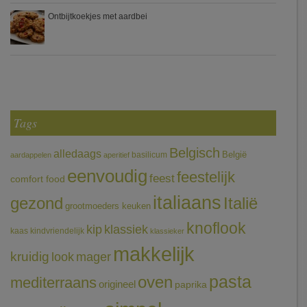
Ontbijtkoekjes met aardbei
Tags
Belgisch
alledaags
België
basilicum
aardappelen
aperitief
eenvoudig
feestelijk
feest
comfort food
italiaans
gezond
Italië
grootmoeders keuken
knoflook
klassiek
kip
kaas
kindvriendelijk
klassieker
makkelijk
kruidig
mager
look
pasta
oven
mediterraans
origineel
paprika