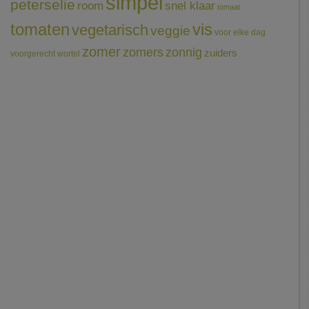
simpel
peterselie
room
snel klaar
tomaat
tomaten
vis
vegetarisch
veggie
voor elke dag
zomer
zomers
zonnig
zuiders
voorgerecht
wortel