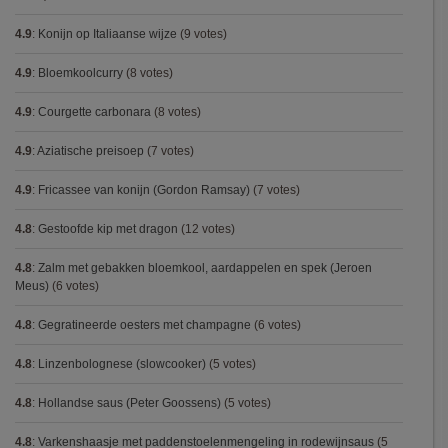
4.9
:
Konijn op Italiaanse wijze
(9 votes)
4.9
:
Bloemkoolcurry
(8 votes)
4.9
:
Courgette carbonara
(8 votes)
4.9
:
Aziatische preisoep
(7 votes)
4.9
:
Fricassee van konijn (Gordon Ramsay)
(7 votes)
4.8
:
Gestoofde kip met dragon
(12 votes)
4.8
:
Zalm met gebakken bloemkool, aardappelen en spek (Jeroen
Meus)
(6 votes)
4.8
:
Gegratineerde oesters met champagne
(6 votes)
4.8
:
Linzenbolognese (slowcooker)
(5 votes)
4.8
:
Hollandse saus (Peter Goossens)
(5 votes)
4.8
:
Varkenshaasje met paddenstoelenmengeling in rodewijnsaus
(5