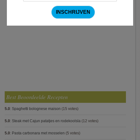
Best Beoordeelde Recepten
5.0
:
Spaghetti bolognese maison
(15 votes)
5.0
:
Steak met Cajun patatjes en rodekoolsla
(12 votes)
5.0
:
Pasta carbonara met mosselen
(5 votes)