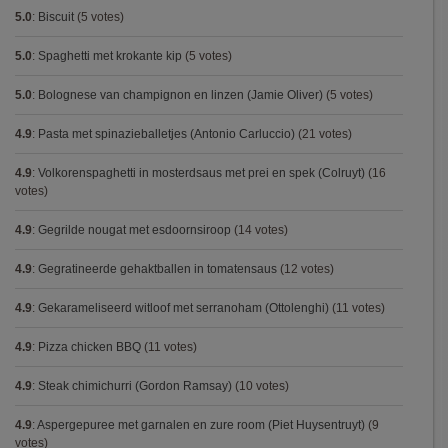
5.0
:
Biscuit
(5 votes)
5.0
:
Spaghetti met krokante kip
(5 votes)
5.0
:
Bolognese van champignon en linzen (Jamie Oliver)
(5 votes)
4.9
:
Pasta met spinazieballetjes (Antonio Carluccio)
(21 votes)
4.9
:
Volkorenspaghetti in mosterdsaus met prei en spek (Colruyt)
(16
votes)
4.9
:
Gegrilde nougat met esdoornsiroop
(14 votes)
4.9
:
Gegratineerde gehaktballen in tomatensaus
(12 votes)
4.9
:
Gekarameliseerd witloof met serranoham (Ottolenghi)
(11 votes)
4.9
:
Pizza chicken BBQ
(11 votes)
4.9
:
Steak chimichurri (Gordon Ramsay)
(10 votes)
4.9
:
Aspergepuree met garnalen en zure room (Piet Huysentruyt)
(9
votes)