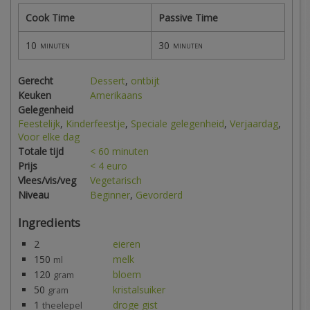
Cook Time
Passive Time
10
30
minuten
minuten
Gerecht
Dessert
,
ontbijt
Keuken
Amerikaans
Gelegenheid
Feestelijk
,
Kinderfeestje
,
Speciale gelegenheid
,
Verjaardag
,
Voor elke dag
Totale tijd
< 60 minuten
Prijs
< 4 euro
Vlees/vis/veg
Vegetarisch
Niveau
Beginner
,
Gevorderd
Ingredients
2
eieren
150
melk
ml
120
bloem
gram
50
kristalsuiker
gram
1
droge gist
theelepel