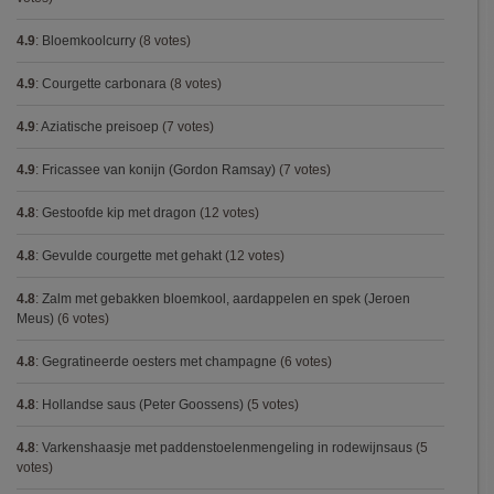
4.9
:
Bloemkoolcurry
(8 votes)
4.9
:
Courgette carbonara
(8 votes)
4.9
:
Aziatische preisoep
(7 votes)
4.9
:
Fricassee van konijn (Gordon Ramsay)
(7 votes)
4.8
:
Gestoofde kip met dragon
(12 votes)
4.8
:
Gevulde courgette met gehakt
(12 votes)
4.8
:
Zalm met gebakken bloemkool, aardappelen en spek (Jeroen
Meus)
(6 votes)
4.8
:
Gegratineerde oesters met champagne
(6 votes)
4.8
:
Hollandse saus (Peter Goossens)
(5 votes)
4.8
:
Varkenshaasje met paddenstoelenmengeling in rodewijnsaus
(5
votes)