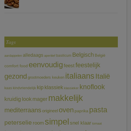
Tags
Belgisch
alledaags
België
basilicum
aardappelen
aperitief
eenvoudig
feestelijk
feest
comfort food
italiaans
gezond
Italië
grootmoeders keuken
knoflook
klassiek
kip
kaas
kindvriendelijk
klassieker
makkelijk
kruidig
mager
look
pasta
oven
mediterraans
origineel
paprika
simpel
peterselie
room
snel klaar
tomaat