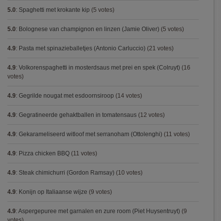
5.0
:
Spaghetti met krokante kip
(5 votes)
5.0
:
Bolognese van champignon en linzen (Jamie Oliver)
(5 votes)
4.9
:
Pasta met spinazieballetjes (Antonio Carluccio)
(21 votes)
4.9
:
Volkorenspaghetti in mosterdsaus met prei en spek (Colruyt)
(16
votes)
4.9
:
Gegrilde nougat met esdoornsiroop
(14 votes)
4.9
:
Gegratineerde gehaktballen in tomatensaus
(12 votes)
4.9
:
Gekarameliseerd witloof met serranoham (Ottolenghi)
(11 votes)
4.9
:
Pizza chicken BBQ
(11 votes)
4.9
:
Steak chimichurri (Gordon Ramsay)
(10 votes)
4.9
:
Konijn op Italiaanse wijze
(9 votes)
4.9
:
Aspergepuree met garnalen en zure room (Piet Huysentruyt)
(9
votes)