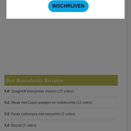
Best Beoordeelde Recepten
5.0
:
Spaghetti bolognese maison
(15 votes)
5.0
:
Steak met Cajun patatjes en rodekoolsla
(12 votes)
5.0
:
Pasta carbonara met mosselen
(5 votes)
5.0
:
Biscuit
(5 votes)