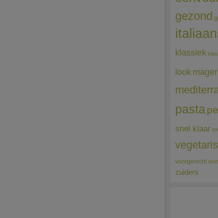
gezond
g
italiaa
klassiek
klas
mager
look
mediterr
pasta
pe
snel klaar
to
vegetari
voorgerecht
wor
zuiders