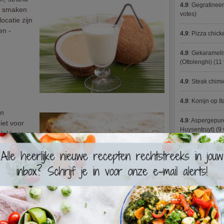
4.9
:
Gegratineer
e smaken
votes)
ocatie zijn
en -
4.9
:
Pizza chic
4.9
:
Gekaramelis
(Ottolenghi)
(11 
4.9
:
Steak chimi
4.9
:
Konijn op It
en
4.9
:
Aspergepure
iet voor
Huysentruyt)
(9 
 lekkere en
 Dit recept
4.9
:
Bloemkoolc
udige
 proberen
4.9
:
Courgette 
4.9
:
Fricassee v
4.9
:
Aziatische 