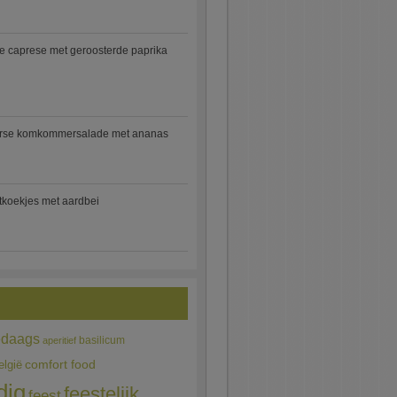
e caprese met geroosterde paprika
rse komkommersalade met ananas
jtkoekjes met aardbei
edaags
basilicum
aperitief
comfort food
elgië
dig
feestelijk
feest