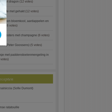
ip met dragon
(12 votes)
rgette met gehakt
(12 votes)
ebakken bloemkool, aardappelen en
eus)
(6 votes)
rde oesters met champagne
(6 votes)
aus (Peter Goossens)
(5 votes)
sje met paddenstoelenmengeling in
 votes)
ecepten
 salsiccia (Sofie Dumont)
anse ratatouille