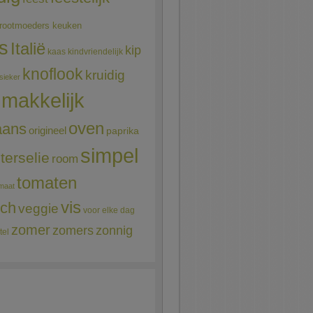
rootmoeders keuken
ns
Italië
kip
kaas
kindvriendelijk
knoflook
kruidig
sieker
makkelijk
oven
aans
origineel
paprika
simpel
terselie
room
tomaten
maat
vis
sch
veggie
voor elke dag
zomer
zomers
zonnig
tel