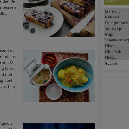
Filter
er dan de
we bessen
dbei,
cept uit
 het hier
eren. Of
g telor.
urd met
ag best
epaalt hoe
riginele