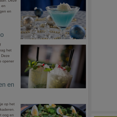
slaan. Deze
a en
uigen en
to
f
mag het
. Deze
te opener
zen en
je op het
 kaderen.
et oog en