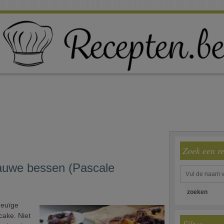
Zoek een r
auwe bessen (Pascale
meuïge
scake. Niet