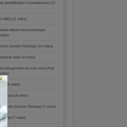
de gehaktballen in tomatensaus
(12
ken BBQ
(11 votes)
eerd witloof met serranoham
votes)
churri (Gordon Ramsay)
(10 votes)
aliaanse wijze
(9 votes)
e met garnalen en zure room (Piet
votes)
×
urry
(8 votes)
carbonara
(8 votes)
an konijn (Gordon Ramsay)
(7 votes)
preisoep
(7 votes)