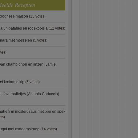
deelde Recepten
bolognese maison
(15 votes)
ajun patatjes en rodekoolsla
(12 votes)
onara met mosselen
(5 votes)
tes)
van champignon en linzen (Jamie
et krokante kip
(5 votes)
pinazieballetjes (Antonio Carluccio)
ghetti in mosterdsaus met prei en spek
es)
ugat met esdoornsiroop
(14 votes)