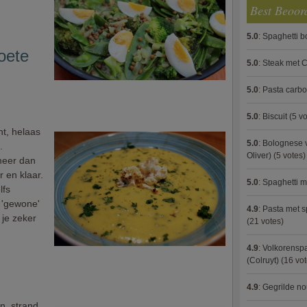
Best Beoor
5.0
:
Spaghetti 
oete
5.0
:
Steak met C
5.0
:
Pasta carb
5.0
:
Biscuit
(5 vo
ht, helaas
5.0
:
Bolognese 
.
Oliver)
(5 votes)
meer dan
 en klaar.
5.0
:
Spaghetti m
lfs
 'gewone'
4.9
:
Pasta met s
 je zeker
(21 votes)
4.9
:
Volkorenspa
(Colruyt)
(16 vot
4.9
:
Gegrilde no
n, strand