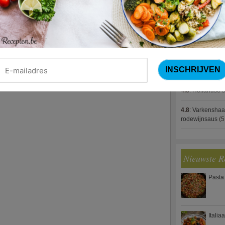
4.8
:
Gestoofde k
4.8
:
Gevulde cou
4.8
:
Zalm met g
spek (Jeroen M
4.8
:
Gegratinee
4.8
:
Hollandse s
4.8
:
Varkenshaa
rodewijnsaus
(5
Nieuwste R
Pasta
Italia