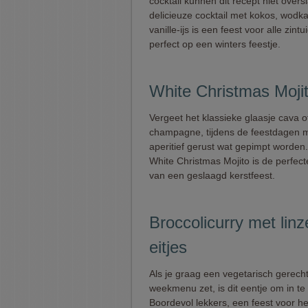
cocktail kunnen dit recept niet over
delicieuze cocktail met kokos, wodk
vanille-ijs is een feest voor alle zint
perfect op een winters feestje.
White Christmas Moji
Vergeet het klassieke glaasje cava o
champagne, tijdens de feestdagen 
aperitief gerust wat gepimpt worden
White Christmas Mojito is de perfec
van een geslaagd kerstfeest.
Broccolicurry met lin
eitjes
Als je graag een vegetarisch gerecht
weekmenu zet, is dit eentje om in te
Boordevol lekkers, een feest voor h