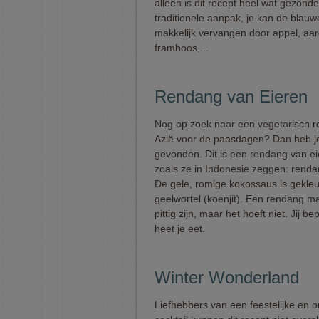
alleen is dit recept heel wat gezond
traditionele aanpak, je kan de blau
makkelijk vervangen door appel, aar
framboos,...
Rendang van Eieren
Nog op zoek naar een vegetarisch re
Azië voor de paasdagen? Dan heb je
gevonden. Dit is een rendang van ei
zoals ze in Indonesie zeggen: rendan
De gele, romige kokossaus is gekle
geelwortel (koenjit). Een rendang m
pittig zijn, maar het hoeft niet. Jij b
heet je eet.
Winter Wonderland
Liefhebbers van een feestelijke en o