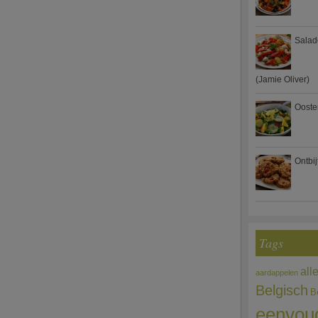
Salad
(Jamie Oliver)
Ooste
Ontbi
Tags
all
aardappelen
Belgisch
B
eenvou