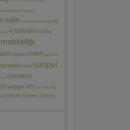
rootmoeders keuken
ns
Italië
kip
kaas
kindvriendelijk
knoflook
kruidig
sieker
makkelijk
oven
aans
origineel
paprika
simpel
terselie
room
tomaten
maat
vis
sch
veggie
voor elke dag
zomer
zomers
zonnig
tel