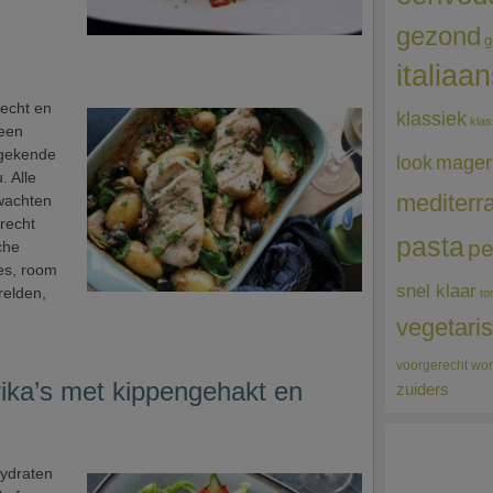
gezond
g
italiaa
recht en
klassiek
klas
teen
 gekende
mager
look
. Alle
mediterr
rwachten
erecht
pasta
pe
che
jes, room
snel klaar
relden,
to
vegetari
voorgerecht
wor
ika’s met kippengehakt en
zuiders
hydraten