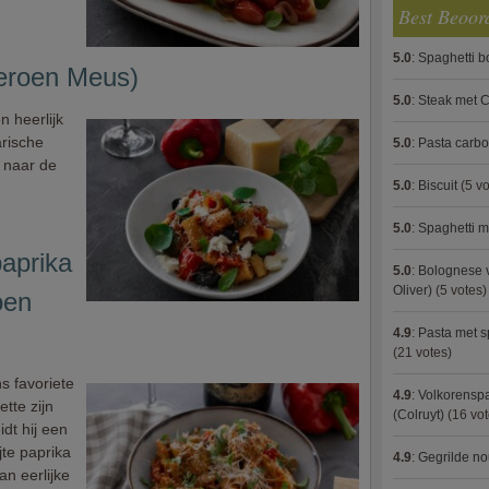
Best Beoor
5.0
:
Spaghetti 
(Jeroen Meus)
5.0
:
Steak met C
 heerlijk
rische
5.0
:
Pasta carb
 naar de
5.0
:
Biscuit
(5 vo
5.0
:
Spaghetti m
aprika
5.0
:
Bolognese 
Oliver)
(5 votes)
oen
4.9
:
Pasta met s
(21 votes)
s favoriete
4.9
:
Volkorenspa
ette zijn
(Colruyt)
(16 vot
idt hij een
jte paprika
4.9
:
Gegrilde no
n eerlijke