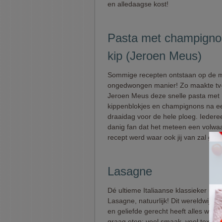
en alledaagse kost!
Pasta met champigno
kip (Jeroen Meus)
Sommige recepten ontstaan op de 
ongedwongen manier! Zo maakte tv
Jeroen Meus deze snelle pasta met
kippenblokjes en champignons na e
draaidag voor de hele ploeg. Ieder
danig fan dat het meteen een volwa
recept werd waar ook jij van zal geni
Lasagne
Dé ultieme Italiaanse klassieker uit
Lasagne, natuurlijk! Dit wereldwijd
en geliefde gerecht heeft alles waa
graag eten: veel smaak, veel textuur