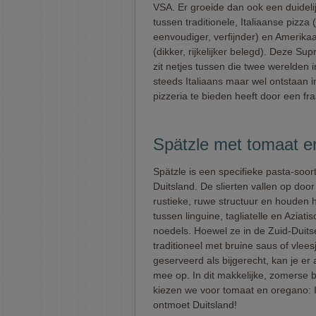
VSA. Er groeide dan ook een duidelij
tussen traditionele, Italiaanse pizza 
eenvoudiger, verfijnder) en Amerika
(dikker, rijkelijker belegd). Deze Su
zit netjes tussen die twee werelden i
steeds Italiaans maar wel ontstaan i
pizzeria te bieden heeft door een fr
Spätzle met tomaat e
Spätzle is een specifieke pasta-soort
Duitsland. De slierten vallen op doo
rustieke, ruwe structuur en houden 
tussen linguine, tagliatelle en Aziati
noedels. Hoewel ze in de Zuid-Duit
traditioneel met bruine saus of vlee
geserveerd als bijgerecht, kan je er 
mee op. In dit makkelijke, zomerse b
kiezen we voor tomaat en oregano: I
ontmoet Duitsland!