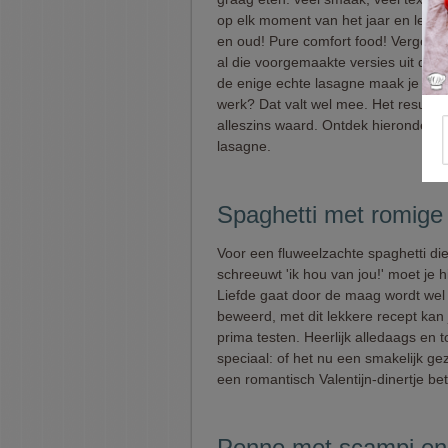
op elk moment van het jaar en lekke
en oud! Pure comfort food! Vergeet
al die voorgemaakte versies uit de 
de enige echte lasagne maak je zelf.
werk? Dat valt wel mee. Het resultaat
alleszins waard. Ontdek hieronder o
lasagne.
Spaghetti met romige
Voor een fluweelzachte spaghetti di
schreeuwt 'ik hou van jou!' moet je hi
Liefde gaat door de maag wordt wel
beweerd, met dit lekkere recept kan 
prima testen. Heerlijk alledaags en 
speciaal: of het nu een smakelijk ge
een romantisch Valentijn-dinertje bet
Penne met scampi en 