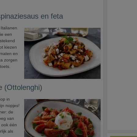
pinaziesaus en feta
Italianen.
die een
tstekend
pt kiezen
omaten en
ta zorgen
toets.
(Ottolenghi)
op in
ijn nopjes!
iner: de
noeg van
n ook één
lijk als