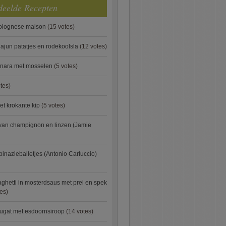
deelde Recepten
bolognese maison
(15 votes)
ajun patatjes en rodekoolsla
(12 votes)
onara met mosselen
(5 votes)
tes)
et krokante kip
(5 votes)
van champignon en linzen (Jamie
pinazieballetjes (Antonio Carluccio)
ghetti in mosterdsaus met prei en spek
es)
ugat met esdoornsiroop
(14 votes)