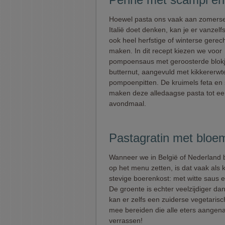
Hoewel pasta ons vaak aan zomerse 
Italië doet denken, kan je er vanzel
ook heel herfstige of winterse gerec
maken. In dit recept kiezen we voor
pompoensaus met geroosterde blok
butternut, aangevuld met kikkererwt
pompoenpitten. De kruimels feta en
maken deze alledaagse pasta tot een
avondmaal.
Pastagratin met bloe
Wanneer we in België of Nederland 
op het menu zetten, is dat vaak als k
stevige boerenkost: met witte saus e
De groente is echter veelzijdiger dan
kan er zelfs een zuiderse vegetaris
mee bereiden die alle eters aangen
verrassen!