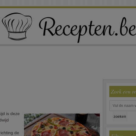
Zoek een r
tijd is deze
dwijd
ichting de