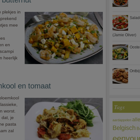
plekjes in
Salad
fsprekend
htjes mee
(Jamie Oliver)
jes
en en
Ooste
 scampi
 heerlijk
Ontbi
mkool en tomaat
bloemkool
lassieke,
Tags
n worst.
 dat, je
all
aardappelen
che pasta
Belgisch
B
aam zal
eenvou