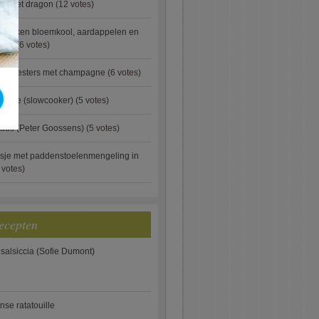
ip met dragon
(12 votes)
ebakken bloemkool, aardappelen en
eus)
(6 votes)
rde oesters met champagne
(6 votes)
gnese (slowcooker)
(5 votes)
aus (Peter Goossens)
(5 votes)
sje met paddenstoelenmengeling in
 votes)
ecepten
 salsiccia (Sofie Dumont)
anse ratatouille