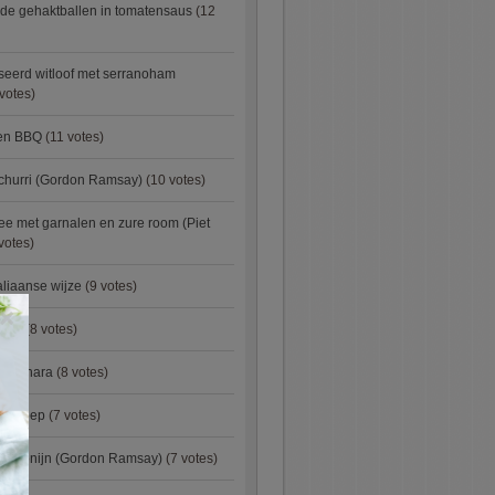
de gehaktballen in tomatensaus
(12
eerd witloof met serranoham
votes)
ken BBQ
(11 votes)
churri (Gordon Ramsay)
(10 votes)
e met garnalen en zure room (Piet
votes)
aliaanse wijze
(9 votes)
×
urry
(8 votes)
carbonara
(8 votes)
preisoep
(7 votes)
an konijn (Gordon Ramsay)
(7 votes)