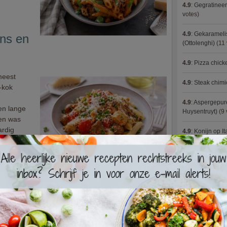
4.9
:
Gegratineer
votes)
4.9
:
Gekaramelis
ns en
(Ottolenghi)
(11 
4.9
:
Pizza chic
meest
4.9
:
Steak chimi
-kok
4.9
:
Aspergepure
en lange
Huysentruyt)
(9 
een was
ardig
4.9
:
Konijn op It
eten!
4.9
:
Bloemkoolc
4.9
:
Courgette 
4.9
:
Aziatische 
 de oven?
 beroemde
4.9
:
Fricassee v
rom we
, geschikt