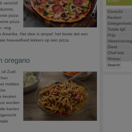
Filter
k verschil
(dunner,
anse pizza
preme pizza
n: nog
n Amerika. Het idee is simpel: het beste dat een
aaie hoeveelheid lekkers op één pizza.
n oregano
 uit Zuid-
r hun
het midden
sche
se keuken
sjus worden
alle kanten
ijgerecht
talië