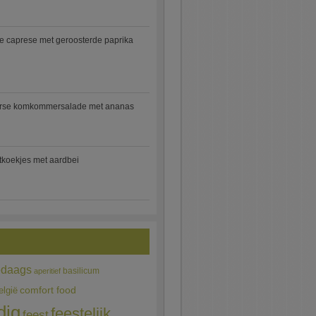
e caprese met geroosterde paprika
rse komkommersalade met ananas
jtkoekjes met aardbei
edaags
basilicum
aperitief
comfort food
elgië
dig
feestelijk
feest