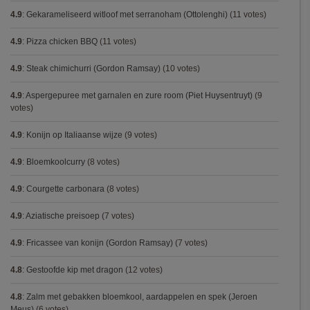
4.9
:
Gekarameliseerd witloof met serranoham (Ottolenghi)
(11 votes)
4.9
:
Pizza chicken BBQ
(11 votes)
4.9
:
Steak chimichurri (Gordon Ramsay)
(10 votes)
4.9
:
Aspergepuree met garnalen en zure room (Piet Huysentruyt)
(9
votes)
4.9
:
Konijn op Italiaanse wijze
(9 votes)
4.9
:
Bloemkoolcurry
(8 votes)
4.9
:
Courgette carbonara
(8 votes)
4.9
:
Aziatische preisoep
(7 votes)
4.9
:
Fricassee van konijn (Gordon Ramsay)
(7 votes)
4.8
:
Gestoofde kip met dragon
(12 votes)
4.8
:
Zalm met gebakken bloemkool, aardappelen en spek (Jeroen
Meus)
(6 votes)