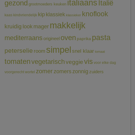
italiaans
gezond
Italië
grootmoeders keuken
knoflook
klassiek
kip
kaas
kindvriendelijk
klassieker
makkelijk
kruidig
mager
look
pasta
oven
mediterraans
origineel
paprika
simpel
peterselie
room
snel klaar
tomaat
tomaten
vis
vegetarisch
veggie
voor elke dag
zomer
zomers
zonnig
zuiders
voorgerecht
wortel