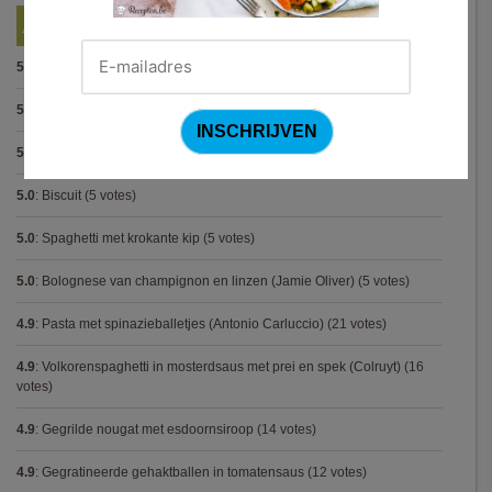
Best Beoordeelde Recepten
5.0
:
Spaghetti bolognese maison
(15 votes)
5.0
:
Steak met Cajun patatjes en rodekoolsla
(12 votes)
5.0
:
Pasta carbonara met mosselen
(5 votes)
5.0
:
Biscuit
(5 votes)
5.0
:
Spaghetti met krokante kip
(5 votes)
5.0
:
Bolognese van champignon en linzen (Jamie Oliver)
(5 votes)
4.9
:
Pasta met spinazieballetjes (Antonio Carluccio)
(21 votes)
4.9
:
Volkorenspaghetti in mosterdsaus met prei en spek (Colruyt)
(16
votes)
4.9
:
Gegrilde nougat met esdoornsiroop
(14 votes)
4.9
:
Gegratineerde gehaktballen in tomatensaus
(12 votes)