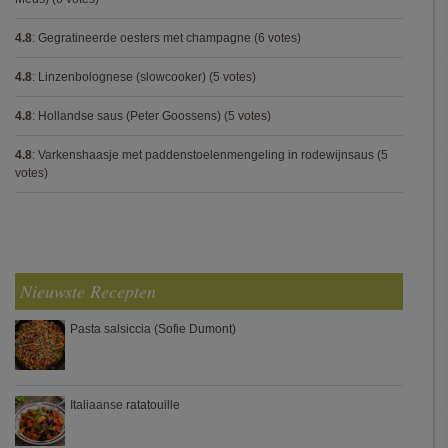
4.8
:
Gegratineerde oesters met champagne
(6 votes)
4.8
:
Linzenbolognese (slowcooker)
(5 votes)
4.8
:
Hollandse saus (Peter Goossens)
(5 votes)
4.8
:
Varkenshaasje met paddenstoelenmengeling in rodewijnsaus
(5
votes)
Nieuwste Recepten
Pasta salsiccia (Sofie Dumont)
Italiaanse ratatouille