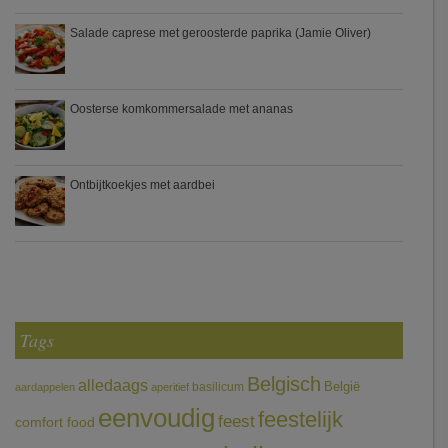
Salade caprese met geroosterde paprika (Jamie Oliver)
Oosterse komkommersalade met ananas
Ontbijtkoekjes met aardbei
Tags
Belgisch
alledaags
België
basilicum
aardappelen
aperitief
eenvoudig
feestelijk
feest
comfort food