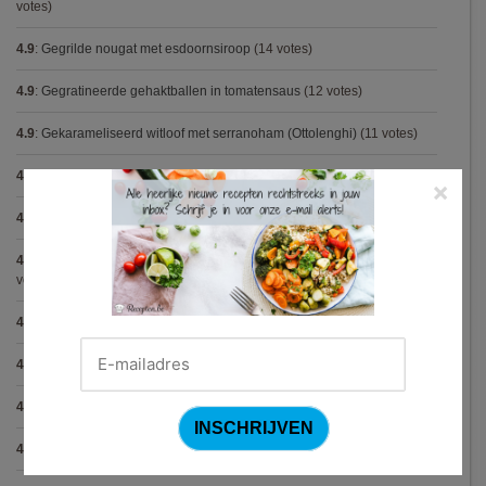
votes)
4.9
:
Gegrilde nougat met esdoornsiroop
(14 votes)
4.9
:
Gegratineerde gehaktballen in tomatensaus
(12 votes)
4.9
:
Gekarameliseerd witloof met serranoham (Ottolenghi)
(11 votes)
4.9
:
Pizza chicken BBQ
(11 votes)
×
4.9
:
Steak chimichurri (Gordon Ramsay)
(10 votes)
4.9
:
Aspergepuree met garnalen en zure room (Piet Huysentruyt)
(9
votes)
4.9
:
Konijn op Italiaanse wijze
(9 votes)
4.9
:
Bloemkoolcurry
(8 votes)
4.9
:
Courgette carbonara
(8 votes)
4.9
:
Aziatische preisoep
(7 votes)