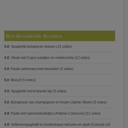
Best Beoordeelde Recepten
5.0
:
Spaghetti bolognese maison
(15 votes)
5.0
:
Steak met Cajun patatjes en rodekoolsla
(12 votes)
5.0
:
Pasta carbonara met mosselen
(5 votes)
5.0
:
Biscuit
(5 votes)
5.0
:
Spaghetti met krokante kip
(5 votes)
5.0
:
Bolognese van champignon en linzen (Jamie Oliver)
(5 votes)
4.9
:
Pasta met spinazieballetjes (Antonio Carluccio)
(21 votes)
4.9
:
Volkorenspaghetti in mosterdsaus met prei en spek (Colruyt)
(16