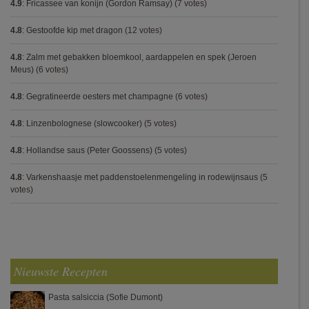
4.9
:
Fricassee van konijn (Gordon Ramsay)
(7 votes)
4.8
:
Gestoofde kip met dragon
(12 votes)
4.8
:
Zalm met gebakken bloemkool, aardappelen en spek (Jeroen
Meus)
(6 votes)
4.8
:
Gegratineerde oesters met champagne
(6 votes)
4.8
:
Linzenbolognese (slowcooker)
(5 votes)
4.8
:
Hollandse saus (Peter Goossens)
(5 votes)
4.8
:
Varkenshaasje met paddenstoelenmengeling in rodewijnsaus
(5
votes)
Nieuwste Recepten
Pasta salsiccia (Sofie Dumont)