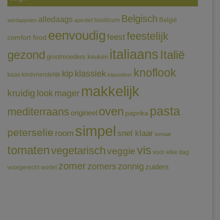
Belgisch
alledaags
België
basilicum
aardappelen
aperitief
eenvoudig
feestelijk
feest
comfort food
italiaans
gezond
Italië
grootmoeders keuken
knoflook
klassiek
kip
kaas
kindvriendelijk
klassieker
makkelijk
kruidig
mager
look
pasta
oven
mediterraans
origineel
paprika
simpel
peterselie
room
snel klaar
tomaat
tomaten
vis
vegetarisch
veggie
voor elke dag
zomer
zomers
zonnig
zuiders
voorgerecht
wortel