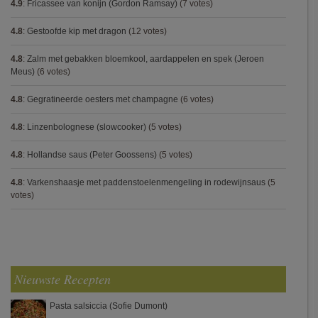
4.9
:
Fricassee van konijn (Gordon Ramsay)
(7 votes)
4.8
:
Gestoofde kip met dragon
(12 votes)
4.8
:
Zalm met gebakken bloemkool, aardappelen en spek (Jeroen
Meus)
(6 votes)
4.8
:
Gegratineerde oesters met champagne
(6 votes)
4.8
:
Linzenbolognese (slowcooker)
(5 votes)
4.8
:
Hollandse saus (Peter Goossens)
(5 votes)
4.8
:
Varkenshaasje met paddenstoelenmengeling in rodewijnsaus
(5
votes)
Nieuwste Recepten
Pasta salsiccia (Sofie Dumont)