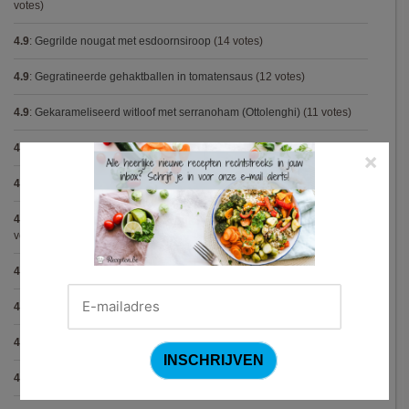
votes)
4.9
:
Gegrilde nougat met esdoornsiroop
(14 votes)
4.9
:
Gegratineerde gehaktballen in tomatensaus
(12 votes)
4.9
:
Gekarameliseerd witloof met serranoham (Ottolenghi)
(11 votes)
4.9
:
Pizza chicken BBQ
(11 votes)
×
4.9
:
Steak chimichurri (Gordon Ramsay)
(10 votes)
4.9
:
Aspergepuree met garnalen en zure room (Piet Huysentruyt)
(9
votes)
4.9
:
Konijn op Italiaanse wijze
(9 votes)
4.9
:
Bloemkoolcurry
(8 votes)
4.9
:
Courgette carbonara
(8 votes)
4.9
:
Aziatische preisoep
(7 votes)