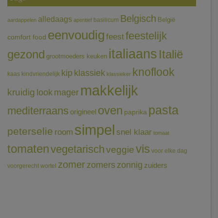
Belgisch
alledaags
België
basilicum
aardappelen
aperitief
eenvoudig
feestelijk
feest
comfort food
italiaans
gezond
Italië
grootmoeders keuken
knoflook
klassiek
kip
kaas
kindvriendelijk
klassieker
makkelijk
kruidig
mager
look
pasta
oven
mediterraans
origineel
paprika
simpel
peterselie
room
snel klaar
tomaat
tomaten
vis
vegetarisch
veggie
voor elke dag
zomer
zomers
zonnig
zuiders
voorgerecht
wortel