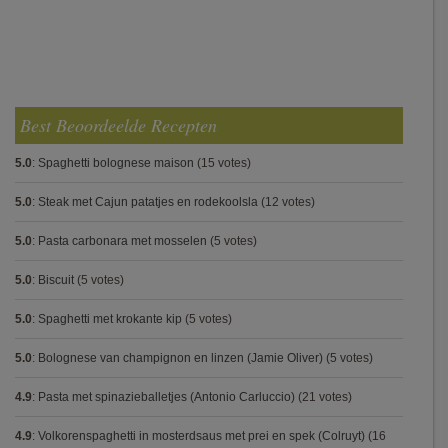
Best Beoordeelde Recepten
5.0
:
Spaghetti bolognese maison
(15 votes)
5.0
:
Steak met Cajun patatjes en rodekoolsla
(12 votes)
5.0
:
Pasta carbonara met mosselen
(5 votes)
5.0
:
Biscuit
(5 votes)
5.0
:
Spaghetti met krokante kip
(5 votes)
5.0
:
Bolognese van champignon en linzen (Jamie Oliver)
(5 votes)
4.9
:
Pasta met spinazieballetjes (Antonio Carluccio)
(21 votes)
4.9
:
Volkorenspaghetti in mosterdsaus met prei en spek (Colruyt)
(16