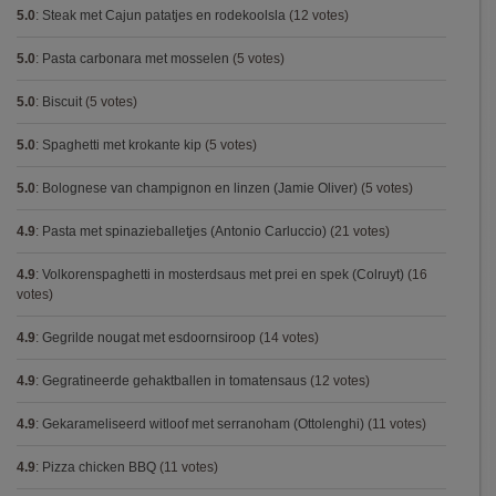
5.0
:
Steak met Cajun patatjes en rodekoolsla
(12 votes)
5.0
:
Pasta carbonara met mosselen
(5 votes)
5.0
:
Biscuit
(5 votes)
5.0
:
Spaghetti met krokante kip
(5 votes)
5.0
:
Bolognese van champignon en linzen (Jamie Oliver)
(5 votes)
4.9
:
Pasta met spinazieballetjes (Antonio Carluccio)
(21 votes)
4.9
:
Volkorenspaghetti in mosterdsaus met prei en spek (Colruyt)
(16
votes)
4.9
:
Gegrilde nougat met esdoornsiroop
(14 votes)
4.9
:
Gegratineerde gehaktballen in tomatensaus
(12 votes)
4.9
:
Gekarameliseerd witloof met serranoham (Ottolenghi)
(11 votes)
4.9
:
Pizza chicken BBQ
(11 votes)