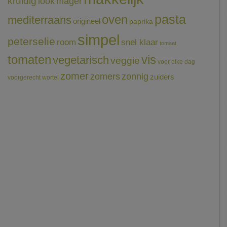
kruidig
mager
look
pasta
oven
mediterraans
origineel
paprika
simpel
peterselie
room
snel klaar
tomaat
tomaten
vis
vegetarisch
veggie
voor elke dag
zomer
zomers
zonnig
zuiders
voorgerecht
wortel