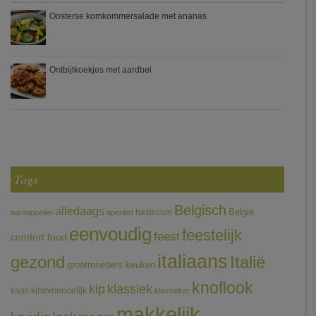
Oosterse komkommersalade met ananas
Ontbijtkoekjes met aardbei
Tags
Belgisch
alledaags
België
basilicum
aardappelen
aperitief
eenvoudig
feestelijk
feest
comfort food
italiaans
gezond
Italië
grootmoeders keuken
knoflook
klassiek
kip
kaas
kindvriendelijk
klassieker
makkelijk