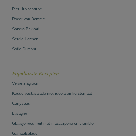
Piet Huysentruyt
Roger van Damme
Sandra Bekkari
Sergio Herman
Sofie Dumont
Populairste Recepten
Verse slagroom
Koude pastasalade met rucola en kerstomaat
Currysaus
Lasagne
Glaasje rood fruit met mascarpone en crumble
Garnaalsalade