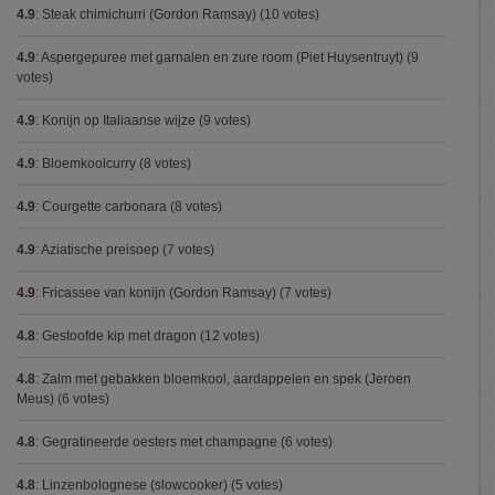
4.9
:
Steak chimichurri (Gordon Ramsay)
(10 votes)
4.9
:
Aspergepuree met garnalen en zure room (Piet Huysentruyt)
(9
votes)
4.9
:
Konijn op Italiaanse wijze
(9 votes)
4.9
:
Bloemkoolcurry
(8 votes)
4.9
:
Courgette carbonara
(8 votes)
4.9
:
Aziatische preisoep
(7 votes)
4.9
:
Fricassee van konijn (Gordon Ramsay)
(7 votes)
4.8
:
Gestoofde kip met dragon
(12 votes)
4.8
:
Zalm met gebakken bloemkool, aardappelen en spek (Jeroen
Meus)
(6 votes)
4.8
:
Gegratineerde oesters met champagne
(6 votes)
4.8
:
Linzenbolognese (slowcooker)
(5 votes)