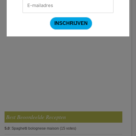
Best Beoordeelde Recepten
5.0
:
Spaghetti bolognese maison
(15 votes)