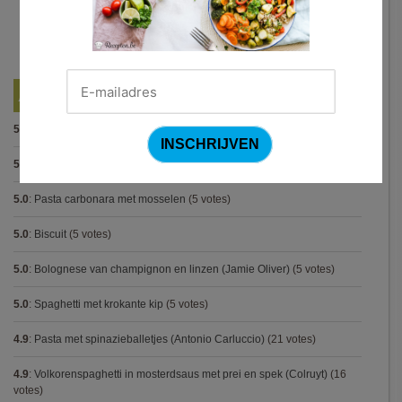
Best Beoordeelde Recepten
5.0
:
Spaghetti bolognese maison
(15 votes)
5.0
:
Steak met Cajun patatjes en rodekoolsla
(12 votes)
5.0
:
Pasta carbonara met mosselen
(5 votes)
5.0
:
Biscuit
(5 votes)
5.0
:
Bolognese van champignon en linzen (Jamie Oliver)
(5 votes)
5.0
:
Spaghetti met krokante kip
(5 votes)
4.9
:
Pasta met spinazieballetjes (Antonio Carluccio)
(21 votes)
4.9
:
Volkorenspaghetti in mosterdsaus met prei en spek (Colruyt)
(16
votes)