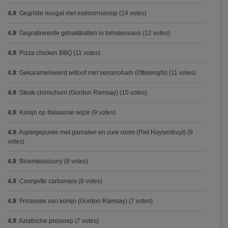
4.9
:
Gegrilde nougat met esdoornsiroop
(14 votes)
4.9
:
Gegratineerde gehaktballen in tomatensaus
(12 votes)
4.9
:
Pizza chicken BBQ
(11 votes)
4.9
:
Gekarameliseerd witloof met serranoham (Ottolenghi)
(11 votes)
4.9
:
Steak chimichurri (Gordon Ramsay)
(10 votes)
4.9
:
Konijn op Italiaanse wijze
(9 votes)
4.9
:
Aspergepuree met garnalen en zure room (Piet Huysentruyt)
(9
votes)
4.9
:
Bloemkoolcurry
(8 votes)
4.9
:
Courgette carbonara
(8 votes)
4.9
:
Fricassee van konijn (Gordon Ramsay)
(7 votes)
4.9
:
Aziatische preisoep
(7 votes)