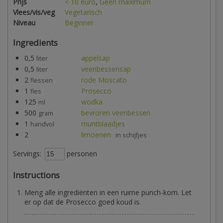
Prijs
< 10 euro
,
Geen maximum
Vlees/vis/veg
Vegetarisch
Niveau
Beginner
Ingredients
0,5
appelsap
liter
0,5
veenbessensap
liter
2
rode Moscato
flessen
1
Prosecco
fles
125
wodka
ml
500
bevroren veenbessen
gram
1
muntblaadjes
handvol
2
limoenen
in schijfjes
Servings:
personen
Instructions
Meng alle ingrediënten in een ruime punch-kom. Let
er op dat de Prosecco goed koud is.