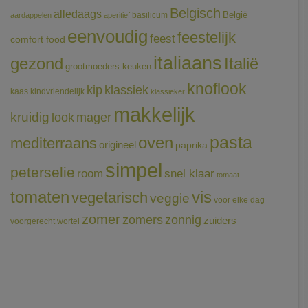
Belgisch
alledaags
België
basilicum
aardappelen
aperitief
eenvoudig
feestelijk
feest
comfort food
italiaans
gezond
Italië
grootmoeders keuken
knoflook
klassiek
kip
kaas
kindvriendelijk
klassieker
makkelijk
kruidig
mager
look
pasta
oven
mediterraans
origineel
paprika
simpel
peterselie
room
snel klaar
tomaat
tomaten
vis
vegetarisch
veggie
voor elke dag
zomer
zomers
zonnig
zuiders
voorgerecht
wortel