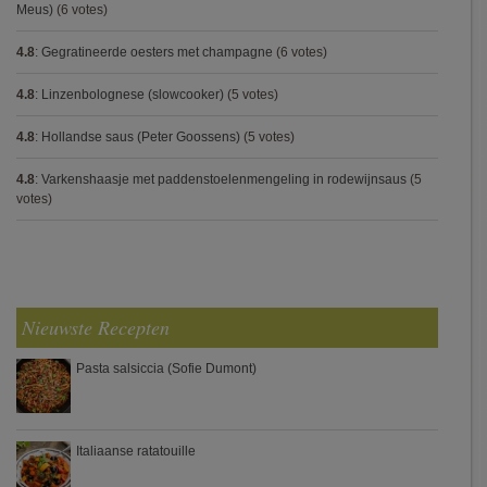
Meus)
(6 votes)
4.8
:
Gegratineerde oesters met champagne
(6 votes)
4.8
:
Linzenbolognese (slowcooker)
(5 votes)
4.8
:
Hollandse saus (Peter Goossens)
(5 votes)
4.8
:
Varkenshaasje met paddenstoelenmengeling in rodewijnsaus
(5
votes)
Nieuwste Recepten
Pasta salsiccia (Sofie Dumont)
Italiaanse ratatouille