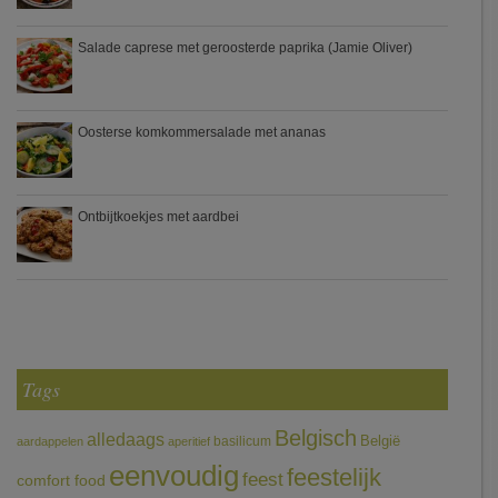
Salade caprese met geroosterde paprika (Jamie Oliver)
Oosterse komkommersalade met ananas
Ontbijtkoekjes met aardbei
Tags
Belgisch
alledaags
België
basilicum
aardappelen
aperitief
eenvoudig
feestelijk
feest
comfort food