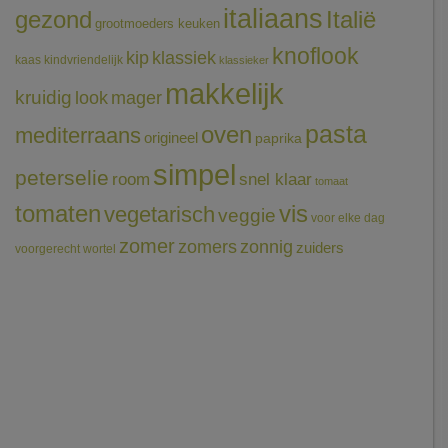
italiaans
gezond
Italië
grootmoeders keuken
knoflook
klassiek
kip
kaas
kindvriendelijk
klassieker
makkelijk
kruidig
mager
look
pasta
oven
mediterraans
origineel
paprika
simpel
peterselie
room
snel klaar
tomaat
tomaten
vis
vegetarisch
veggie
voor elke dag
zomer
zomers
zonnig
zuiders
voorgerecht
wortel