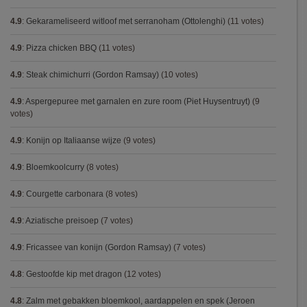
4.9
:
Gekarameliseerd witloof met serranoham (Ottolenghi)
(11 votes)
4.9
:
Pizza chicken BBQ
(11 votes)
4.9
:
Steak chimichurri (Gordon Ramsay)
(10 votes)
4.9
:
Aspergepuree met garnalen en zure room (Piet Huysentruyt)
(9
votes)
4.9
:
Konijn op Italiaanse wijze
(9 votes)
4.9
:
Bloemkoolcurry
(8 votes)
4.9
:
Courgette carbonara
(8 votes)
4.9
:
Aziatische preisoep
(7 votes)
4.9
:
Fricassee van konijn (Gordon Ramsay)
(7 votes)
4.8
:
Gestoofde kip met dragon
(12 votes)
4.8
:
Zalm met gebakken bloemkool, aardappelen en spek (Jeroen