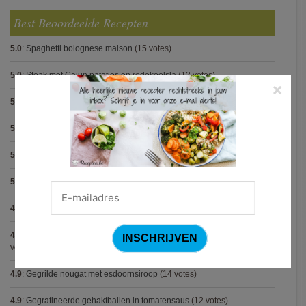
Best Beoordeelde Recepten
5.0
:
Spaghetti bolognese maison
(15 votes)
5.0
:
Steak met Cajun patatjes en rodekoolsla
(12 votes)
×
5.0
:
Pasta carbonara met mosselen
(5 votes)
5.0
:
Biscuit
(5 votes)
5.0
:
Spaghetti met krokante kip
(5 votes)
5.0
:
Bolognese van champignon en linzen (Jamie Oliver)
(5 votes)
4.9
:
Pasta met spinazieballetjes (Antonio Carluccio)
(21 votes)
4.9
:
Volkorenspaghetti in mosterdsaus met prei en spek (Colruyt)
(16
votes)
4.9
:
Gegrilde nougat met esdoornsiroop
(14 votes)
4.9
:
Gegratineerde gehaktballen in tomatensaus
(12 votes)