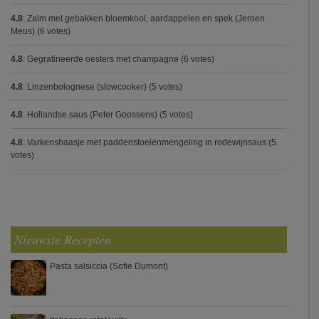
4.8
:
Zalm met gebakken bloemkool, aardappelen en spek (Jeroen
Meus)
(6 votes)
4.8
:
Gegratineerde oesters met champagne
(6 votes)
4.8
:
Linzenbolognese (slowcooker)
(5 votes)
4.8
:
Hollandse saus (Peter Goossens)
(5 votes)
4.8
:
Varkenshaasje met paddenstoelenmengeling in rodewijnsaus
(5
votes)
Nieuwste Recepten
Pasta salsiccia (Sofie Dumont)