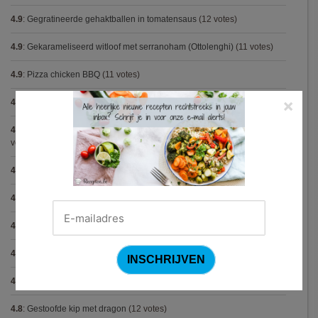
4.9
:
Gegratineerde gehaktballen in tomatensaus
(12 votes)
4.9
:
Gekarameliseerd witloof met serranoham (Ottolenghi)
(11 votes)
4.9
:
Pizza chicken BBQ
(11 votes)
×
4.9
:
Steak chimichurri (Gordon Ramsay)
(10 votes)
4.9
:
Aspergepuree met garnalen en zure room (Piet Huysentruyt)
(9
votes)
4.9
:
Konijn op Italiaanse wijze
(9 votes)
4.9
:
Bloemkoolcurry
(8 votes)
4.9
:
Courgette carbonara
(8 votes)
4.9
:
Aziatische preisoep
(7 votes)
4.9
:
Fricassee van konijn (Gordon Ramsay)
(7 votes)
4.8
:
Gestoofde kip met dragon
(12 votes)