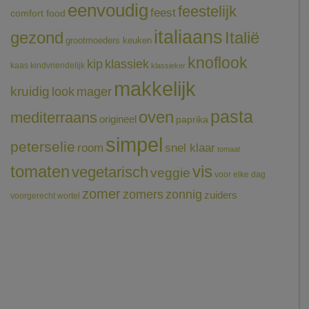
eenvoudig
feestelijk
feest
comfort food
italiaans
gezond
Italië
grootmoeders keuken
knoflook
klassiek
kip
kaas
kindvriendelijk
klassieker
makkelijk
kruidig
mager
look
pasta
oven
mediterraans
origineel
paprika
simpel
peterselie
room
snel klaar
tomaat
tomaten
vis
vegetarisch
veggie
voor elke dag
zomer
zomers
zonnig
zuiders
voorgerecht
wortel