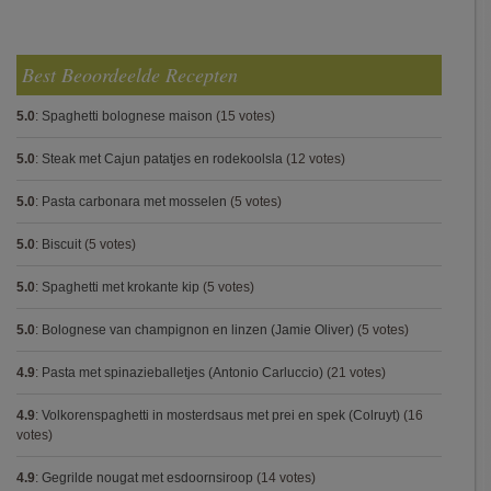
Best Beoordeelde Recepten
5.0
:
Spaghetti bolognese maison
(15 votes)
5.0
:
Steak met Cajun patatjes en rodekoolsla
(12 votes)
5.0
:
Pasta carbonara met mosselen
(5 votes)
5.0
:
Biscuit
(5 votes)
5.0
:
Spaghetti met krokante kip
(5 votes)
5.0
:
Bolognese van champignon en linzen (Jamie Oliver)
(5 votes)
4.9
:
Pasta met spinazieballetjes (Antonio Carluccio)
(21 votes)
4.9
:
Volkorenspaghetti in mosterdsaus met prei en spek (Colruyt)
(16
votes)
4.9
:
Gegrilde nougat met esdoornsiroop
(14 votes)