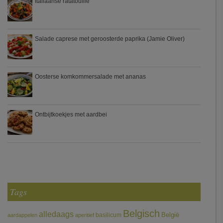
Italiaanse ratatouille
Salade caprese met geroosterde paprika (Jamie Oliver)
Oosterse komkommersalade met ananas
Ontbijtkoekjes met aardbei
Tags
Belgisch
alledaags
België
basilicum
aardappelen
aperitief