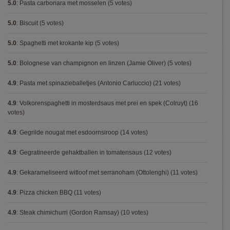
5.0
:
Pasta carbonara met mosselen
(5 votes)
5.0
:
Biscuit
(5 votes)
5.0
:
Spaghetti met krokante kip
(5 votes)
5.0
:
Bolognese van champignon en linzen (Jamie Oliver)
(5 votes)
4.9
:
Pasta met spinazieballetjes (Antonio Carluccio)
(21 votes)
4.9
:
Volkorenspaghetti in mosterdsaus met prei en spek (Colruyt)
(16
votes)
4.9
:
Gegrilde nougat met esdoornsiroop
(14 votes)
4.9
:
Gegratineerde gehaktballen in tomatensaus
(12 votes)
4.9
:
Gekarameliseerd witloof met serranoham (Ottolenghi)
(11 votes)
4.9
:
Pizza chicken BBQ
(11 votes)
4.9
:
Steak chimichurri (Gordon Ramsay)
(10 votes)