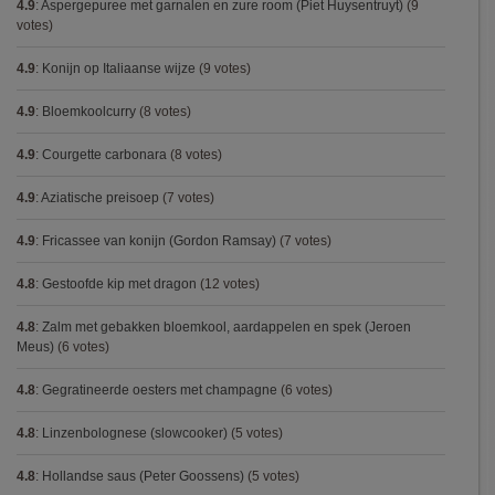
4.9
:
Aspergepuree met garnalen en zure room (Piet Huysentruyt)
(9
votes)
4.9
:
Konijn op Italiaanse wijze
(9 votes)
4.9
:
Bloemkoolcurry
(8 votes)
4.9
:
Courgette carbonara
(8 votes)
4.9
:
Aziatische preisoep
(7 votes)
4.9
:
Fricassee van konijn (Gordon Ramsay)
(7 votes)
4.8
:
Gestoofde kip met dragon
(12 votes)
4.8
:
Zalm met gebakken bloemkool, aardappelen en spek (Jeroen
Meus)
(6 votes)
4.8
:
Gegratineerde oesters met champagne
(6 votes)
4.8
:
Linzenbolognese (slowcooker)
(5 votes)
4.8
:
Hollandse saus (Peter Goossens)
(5 votes)