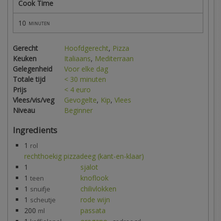
Cook Time
10
minuten
Gerecht
Hoofdgerecht
,
Pizza
Keuken
Italiaans
,
Mediterraan
Gelegenheid
Voor elke dag
Totale tijd
< 30 minuten
Prijs
< 4 euro
Vlees/vis/veg
Gevogelte
,
Kip
,
Vlees
Niveau
Beginner
Ingredients
1
rol
rechthoekig pizzadeeg (kant-en-klaar)
1
sjalot
1
knoflook
teen
1
chilivlokken
snuifje
1
rode wijn
scheutje
200
passata
ml