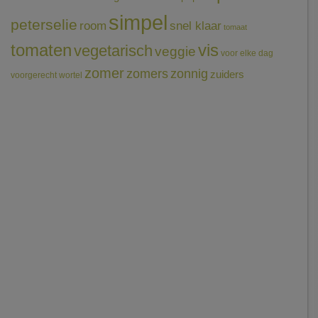
simpel
peterselie
room
snel klaar
tomaat
tomaten
vis
vegetarisch
veggie
voor elke dag
zomer
zomers
zonnig
zuiders
voorgerecht
wortel