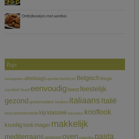
Ontbijtkoekjes met aardbei
Tags
Belgisch
alledaags
België
basilicum
aardappelen
aperitief
eenvoudig
feestelijk
feest
comfort food
italiaans
gezond
Italië
grootmoeders keuken
knoflook
klassiek
kip
kaas
kindvriendelijk
klassieker
makkelijk
kruidig
mager
look
pasta
oven
mediterraans
origineel
paprika