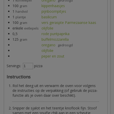
1
oregano
koffielepel
gedroogd
100
kippenhaasjes
gram
1
pijnboompitjes
handvol
1
basilicum
plantje
100
vers geraspte Parmezaanse kaas
gram
enkele
olijfolie
eetlepels
0,5
rode puntpaprika
125
buffelmozzarella
gram
oregano
gedroogd
olijfolie
peper en zout
Servings:
pizza
Instructions
Rol het deeg uit en verwarm de oven voor volgens
de instructies op de verpakking (of gebruik de pizza-
functie als je oven daar over beschikt).
Snipper de sjalot en het teentje knoflook fijn. Stoof
samen met een snuifje chili aan in een scheutje