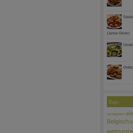
Salad
(Jamie Oliver)
Ooste
Ontbi
Tags
all
aardappelen
Belgisch
B
eenvou