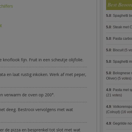
Best Beoor
hilfers
5.0
:
Spaghetti 
ut
5.0
:
Steak met C
5.0
:
Pasta carb
5.0
:
Biscuit
(5 vo
 knoflook fijn. Fruit in een scheutje olijfolie.
5.0
:
Spaghetti m
5.0
:
Bolognese 
a en laat rustig inkoken. Werk af met peper,
Oliver)
(5 votes)
4.9
:
Pasta met s
 en verwarm de oven op 200°.
(21 votes)
4.9
:
Volkorenspa
het deeg. Bestrooi vervolgens met wat
(Colruyt)
(16 vot
4.9
:
Gegrilde no
er de pizza en besprenkel tot slot met wat