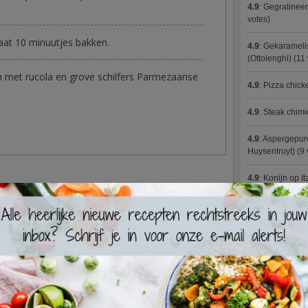
4.9
:
Gegratineer
votes)
laat 10 minuutjes bakken.
4.9
:
Gekaramelis
(Ottolenghi)
(11 
n met rucola en grove schilfers Parmezaanse
4.9
:
Pizza chic
4.9
:
Steak chimi
4.9
:
Aspergepure
Huysentruyt)
(9 
4.9
:
Konijn op It
4.9
:
Bloemkoolc
4.9
:
Courgette 
4.9
:
Aziatische 
4.9
:
Fricassee v