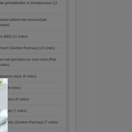
de gehaktballen in tomatensaus
(12
eerd witloof met serranoham
votes)
ken BBQ
(11 votes)
churri (Gordon Ramsay)
(10 votes)
e met garnalen en zure room (Piet
votes)
aliaanse wijze
(9 votes)
×
urry
(8 votes)
carbonara
(8 votes)
preisoep
(7 votes)
an konijn (Gordon Ramsay)
(7 votes)