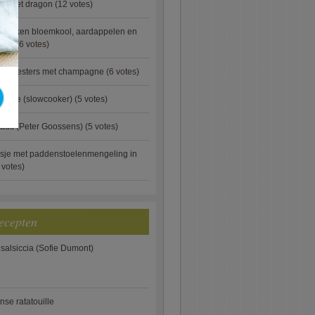
ip met dragon
(12 votes)
ebakken bloemkool, aardappelen en
eus)
(6 votes)
rde oesters met champagne
(6 votes)
gnese (slowcooker)
(5 votes)
aus (Peter Goossens)
(5 votes)
sje met paddenstoelenmengeling in
 votes)
ecepten
 salsiccia (Sofie Dumont)
anse ratatouille