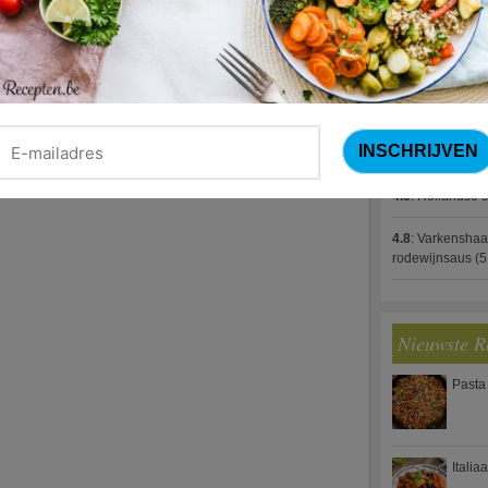
4.8
:
Gestoofde k
4.8
:
Zalm met g
spek (Jeroen M
Name
*
4.8
:
Gegratinee
Email
*
4.8
:
Linzenbolo
Website
4.8
:
Hollandse s
4.8
:
Varkenshaa
rodewijnsaus
(5
Nieuwste R
Pasta
Italia