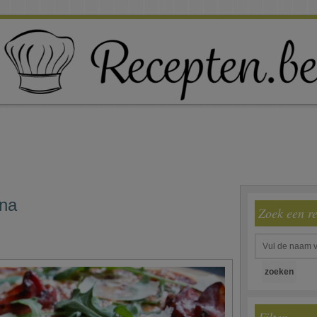
ina
Zoek een r