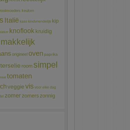
rootmoeders keuken
ns
Italië
kip
kaas
kindvriendelijk
knoflook
kruidig
sieker
makkelijk
oven
aans
origineel
paprika
simpel
terselie
room
tomaten
maat
vis
sch
veggie
voor elke dag
zomer
zomers
zonnig
tel