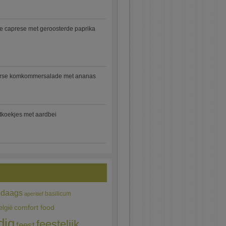
e caprese met geroosterde paprika
rse komkommersalade met ananas
jtkoekjes met aardbei
edaags
basilicum
aperitief
comfort food
elgië
dig
feestelijk
feest