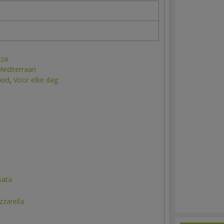
zza
Mediterraan
eid
,
Voor elke dag
sata
zarella