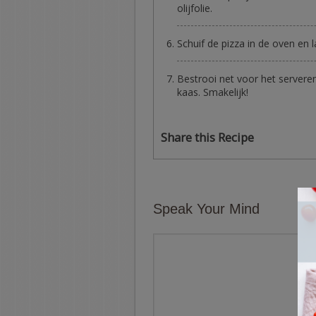
olijfolie.
Schuif de pizza in de oven en 
Bestrooi net voor het servere
kaas. Smakelijk!
Share this Recipe
Speak Your Mind