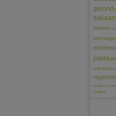
gezond
g
italiaa
klassiek
klas
mager
look
mediterr
pasta
pe
snel klaar
to
vegetari
voorgerecht
wor
zuiders