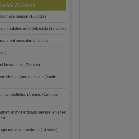
deelde Recepten
bolognese maison
(15 votes)
ajun patatjes en rodekoolsla
(12 votes)
onara met mosselen
(5 votes)
tes)
et krokante kip
(5 votes)
van champignon en linzen (Jamie
pinazieballetjes (Antonio Carluccio)
ghetti in mosterdsaus met prei en spek
es)
ugat met esdoornsiroop
(14 votes)