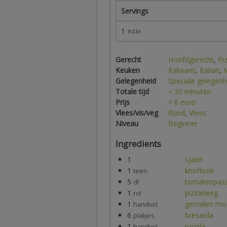
Servings
1
pizza
Gerecht
Hoofdgerecht
,
Pi
Keuken
Italiaans
,
Italian
,
Gelegenheid
Speciale gelegenh
Totale tijd
< 30 minuten
Prijs
< 6 euro
Vlees/vis/veg
Rund
,
Vlees
Niveau
Beginner
Ingredients
1
sjalot
1
knoflook
teen
5
tomatenpas
dl
1
pizzadeeg
rol
1
gemalen moz
handvol
6
bresaola
plakjes
1
rucola
handvol