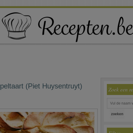
peltaart (Piet Huysentruyt)
Zoek een r