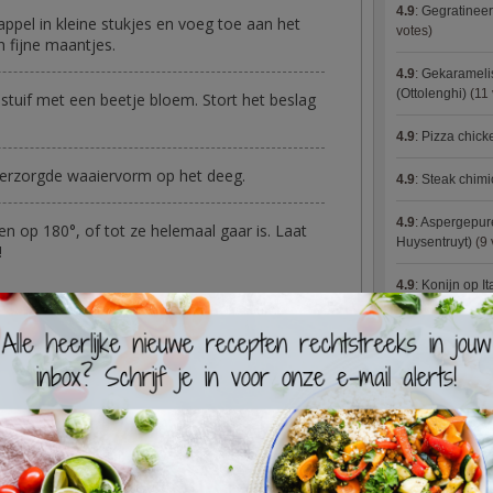
4.9
:
Gegratineer
appel in kleine stukjes en voeg toe aan het
votes)
n fijne maantjes.
4.9
:
Gekaramelis
(Ottolenghi)
(11 
tuif met een beetje bloem. Stort het beslag
4.9
:
Pizza chic
 verzorgde waaiervorm op het deeg.
4.9
:
Steak chimi
4.9
:
Aspergepure
n op 180°, of tot ze helemaal gaar is. Laat
Huysentruyt)
(9 
!
4.9
:
Konijn op It
4.9
:
Bloemkoolc
4.9
:
Courgette 
4.9
:
Aziatische 
4.9
:
Fricassee v