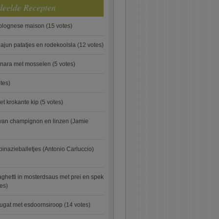
deelde Recepten
bolognese maison
(15 votes)
ajun patatjes en rodekoolsla
(12 votes)
onara met mosselen
(5 votes)
tes)
et krokante kip
(5 votes)
van champignon en linzen (Jamie
pinazieballetjes (Antonio Carluccio)
ghetti in mosterdsaus met prei en spek
es)
ugat met esdoornsiroop
(14 votes)