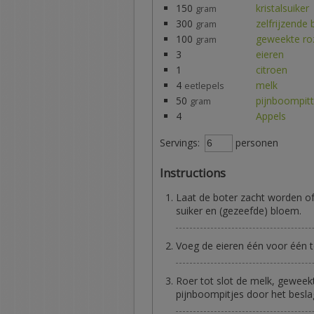
150
kristalsuiker
gram
300
zelfrijzende
gram
100
geweekte ro
gram
3
eieren
1
citroen
4
melk
eetlepels
50
pijnboompit
gram
4
Appels
Servings:
personen
Instructions
Laat de boter zacht worden o
suiker en (gezeefde) bloem.
Voeg de eieren één voor één t
Roer tot slot de melk, geweekt
pijnboompitjes door het besla