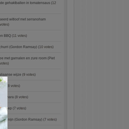
de gehaktballen in tomatensaus
(12
eerd witloof met serranoham
votes)
ken BBQ
(11 votes)
churri (Gordon Ramsay)
(10 votes)
e met garnalen en zure room (Piet
votes)
aliaanse wijze
(9 votes)
×
urry
(8 votes)
carbonara
(8 votes)
preisoep
(7 votes)
an konijn (Gordon Ramsay)
(7 votes)