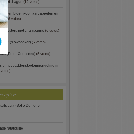
ip met dragon
(12 votes)
ebakken bloemkool, aardappelen en
eus)
(6 votes)
rde oesters met champagne
(6 votes)
gnese (slowcooker)
(5 votes)
aus (Peter Goossens)
(5 votes)
sje met paddenstoelenmengeling in
 votes)
ecepten
 salsiccia (Sofie Dumont)
anse ratatouille