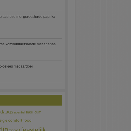
e caprese met geroosterde paprika
rse komkommersalade met ananas
jtkoekjes met aardbei
edaags
basilicum
aperitief
comfort food
elgië
dig
feestelijk
feest