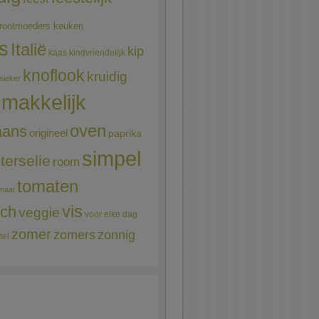
rootmoeders keuken
ns
Italië
kip
kaas
kindvriendelijk
knoflook
kruidig
sieker
makkelijk
oven
aans
origineel
paprika
simpel
terselie
room
tomaten
maat
vis
sch
veggie
voor elke dag
zomer
zomers
zonnig
tel