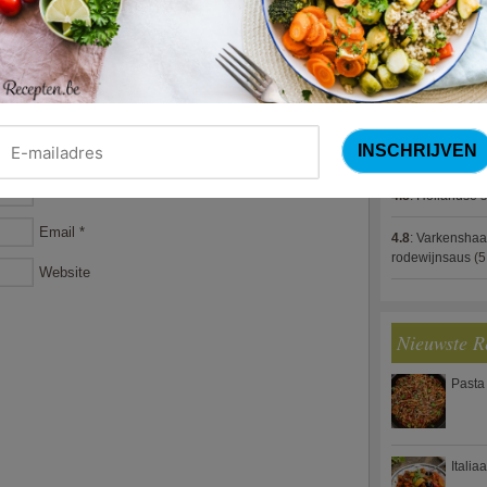
4.8
:
Gestoofde k
4.8
:
Zalm met g
spek (Jeroen M
4.8
:
Gegratinee
4.8
:
Linzenbolo
Name
*
4.8
:
Hollandse s
Email
*
4.8
:
Varkenshaa
rodewijnsaus
(5
Website
Nieuwste R
Pasta
Italia