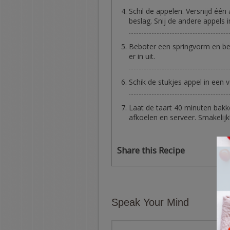
Schil de appelen. Versnijd één 
beslag. Snij de andere appels i
Beboter een springvorm en bes
er in uit.
Schik de stukjes appel in een
Laat de taart 40 minuten bakke
afkoelen en serveer. Smakelijk
Share this Recipe
Speak Your Mind