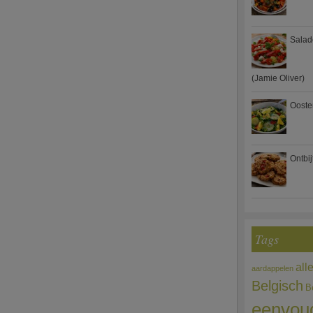
Salad
(Jamie Oliver)
Ooste
Ontbi
Tags
all
aardappelen
Belgisch
B
eenvou