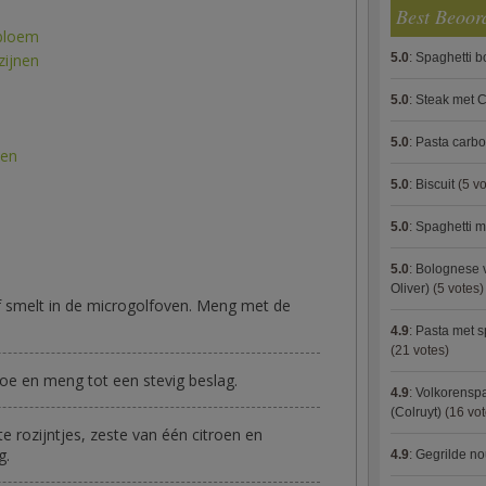
Best Beoor
 bloem
5.0
:
Spaghetti 
zijnen
5.0
:
Steak met C
5.0
:
Pasta carb
ten
5.0
:
Biscuit
(5 vo
5.0
:
Spaghetti m
5.0
:
Bolognese 
Oliver)
(5 votes)
f smelt in de microgolfoven. Meng met de
4.9
:
Pasta met s
(21 votes)
oe en meng tot een stevig beslag.
4.9
:
Volkorenspa
(Colruyt)
(16 vot
e rozijntjes, zeste van één citroen en
g.
4.9
:
Gegrilde no