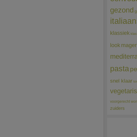
gezond
g
italiaa
klassiek
klas
mager
look
mediterr
pasta
pe
snel klaar
to
vegetari
voorgerecht
wor
zuiders