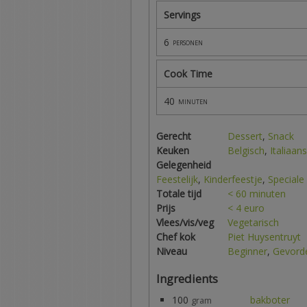
Servings
6
personen
Cook Time
40
minuten
Gerecht
Dessert
,
Snack
Keuken
Belgisch
,
Italiaans
Gelegenheid
Feestelijk
,
Kinderfeestje
,
Speciale
Totale tijd
< 60 minuten
Prijs
< 4 euro
Vlees/vis/veg
Vegetarisch
Chef kok
Piet Huysentruyt
Niveau
Beginner
,
Gevord
Ingredients
100
bakboter
gram