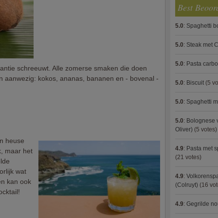
Best Beoor
5.0
:
Spaghetti 
5.0
:
Steak met C
5.0
:
Pasta carb
kantie schreeuwt. Alle zomerse smaken die doen
jn aanwezig: kokos, ananas, bananen en - bovenal -
5.0
:
Biscuit
(5 vo
5.0
:
Spaghetti m
5.0
:
Bolognese 
Oliver)
(5 votes)
en heuse
4.9
:
Pasta met s
jk, maar het
(21 votes)
elde
rlijk wat
4.9
:
Volkorenspa
ten kan ook
(Colruyt)
(16 vot
cktail!
4.9
:
Gegrilde no