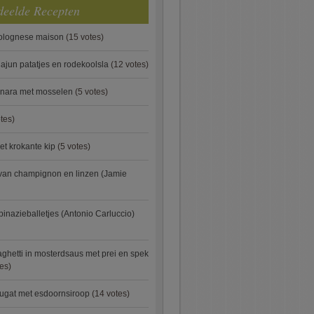
deelde Recepten
bolognese maison
(15 votes)
ajun patatjes en rodekoolsla
(12 votes)
onara met mosselen
(5 votes)
tes)
et krokante kip
(5 votes)
van champignon en linzen (Jamie
pinazieballetjes (Antonio Carluccio)
ghetti in mosterdsaus met prei en spek
es)
ugat met esdoornsiroop
(14 votes)