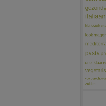
gezond
g
italiaa
klassiek
klas
mager
look
mediterr
pasta
pe
snel klaar
to
vegetari
voorgerecht
wor
zuiders