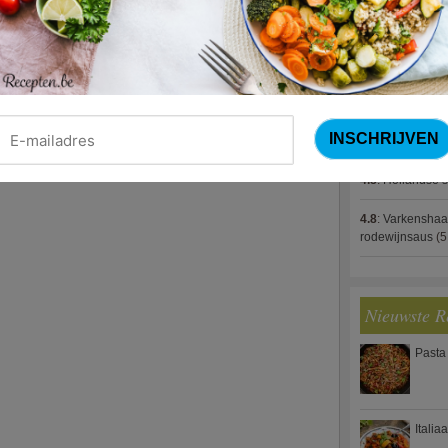
4.8
:
Gestoofde k
4.8
:
Zalm met g
spek (Jeroen M
4.8
:
Gegratinee
4.8
:
Linzenbolo
4.8
:
Hollandse s
4.8
:
Varkenshaa
rodewijnsaus
(5
Nieuwste R
Pasta
Italia