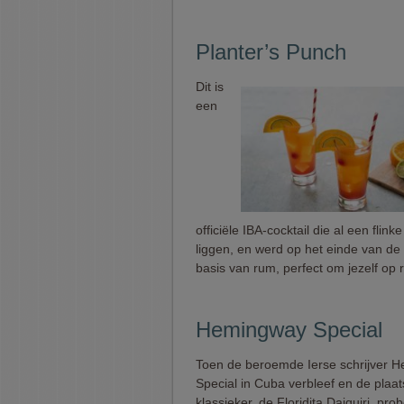
Planter’s Punch
Dit is
een
officiële IBA-cocktail die al een fli
liggen, en werd op het einde van de
basis van rum, perfect om jezelf op 
Hemingway Special
Toen de beroemde Ierse schrijver 
Special in Cuba verbleef en de plaats
klassieker, de Floridita Daiquiri, pr