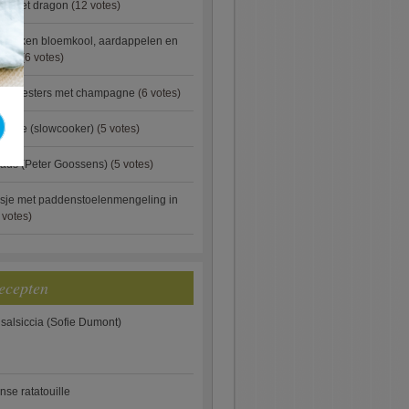
ip met dragon
(12 votes)
ebakken bloemkool, aardappelen en
eus)
(6 votes)
rde oesters met champagne
(6 votes)
gnese (slowcooker)
(5 votes)
aus (Peter Goossens)
(5 votes)
sje met paddenstoelenmengeling in
 votes)
ecepten
 salsiccia (Sofie Dumont)
anse ratatouille