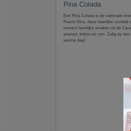
Pina Colada
Een Pina Colada is de nationale dra
Puerto Rico, deze heerlijke cocktail
immers heerlijke smaken uit de Cara
ananas, kokos en rum. Zalig op een 
warme dag!