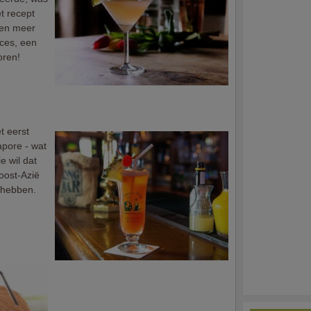
et recept
 en meer
cces, een
oren!
t eerst
apore - wat
e wil dat
doost-Azië
 hebben.