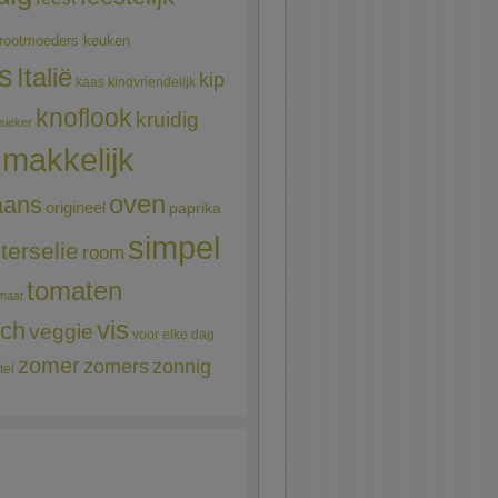
rootmoeders keuken
ns
Italië
kip
kaas
kindvriendelijk
knoflook
kruidig
sieker
makkelijk
oven
aans
origineel
paprika
simpel
terselie
room
tomaten
maat
vis
sch
veggie
voor elke dag
zomer
zomers
zonnig
tel