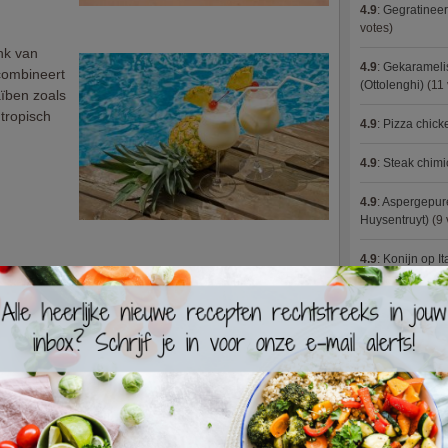
4.9
:
Gegratineer
votes)
nk van
4.9
:
Gekaramelis
 combineert
(Ottolenghi)
(11 
ïben zoals
tropisch
4.9
:
Pizza chic
4.9
:
Steak chimi
4.9
:
Aspergepure
Huysentruyt)
(9 
4.9
:
Konijn op It
4.9
:
Bloemkoolc
4.9
:
Courgette 
4.9
:
Aziatische 
4.9
:
Fricassee v