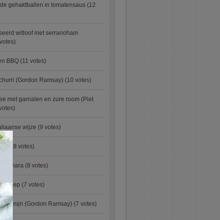
de gehaktballen in tomatensaus
(12
eerd witloof met serranoham
votes)
ken BBQ
(11 votes)
churri (Gordon Ramsay)
(10 votes)
e met garnalen en zure room (Piet
votes)
aliaanse wijze
(9 votes)
×
urry
(8 votes)
carbonara
(8 votes)
preisoep
(7 votes)
an konijn (Gordon Ramsay)
(7 votes)