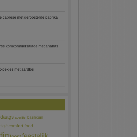
e caprese met geroosterde paprika
rse komkommersalade met ananas
jtkoekjes met aardbei
edaags
basilicum
aperitief
comfort food
elgië
dig
feestelijk
feest