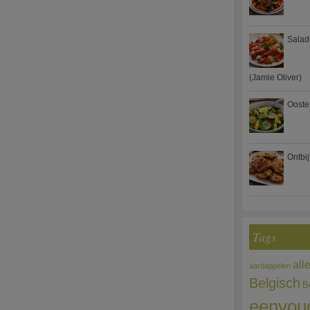
Salad
(Jamie Oliver)
Ooste
Ontbi
Tags
all
aardappelen
Belgisch
B
eenvou