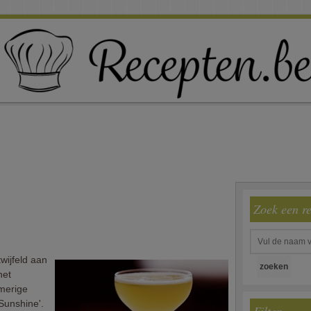
Zoek een r
wijfeld aan
het
merige
Sunshine'.