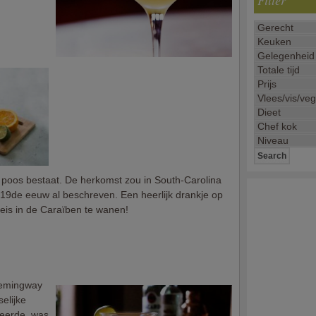
Filter
nke poos bestaat. De herkomst zou in South-Carolina
 19de eeuw al beschreven. Een heerlijk drankje op
reis in de Caraïben te wanen!
Hemingway
elijke
obeerde, was