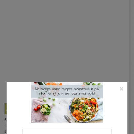
×
Best Beoordeelde Recepten
5.0
:
Spaghetti bolognese maison
(15 votes)
5.0
:
Steak met Cajun patatjes en rodekoolsla
(12 votes)