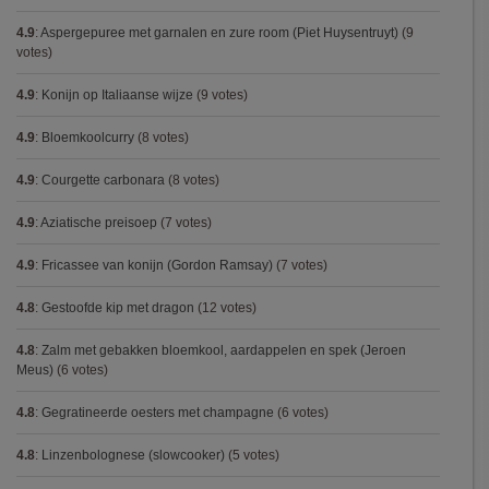
4.9
:
Aspergepuree met garnalen en zure room (Piet Huysentruyt)
(9
votes)
4.9
:
Konijn op Italiaanse wijze
(9 votes)
4.9
:
Bloemkoolcurry
(8 votes)
4.9
:
Courgette carbonara
(8 votes)
4.9
:
Aziatische preisoep
(7 votes)
4.9
:
Fricassee van konijn (Gordon Ramsay)
(7 votes)
4.8
:
Gestoofde kip met dragon
(12 votes)
4.8
:
Zalm met gebakken bloemkool, aardappelen en spek (Jeroen
Meus)
(6 votes)
4.8
:
Gegratineerde oesters met champagne
(6 votes)
4.8
:
Linzenbolognese (slowcooker)
(5 votes)