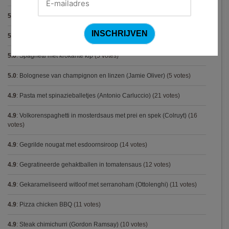
5.0
:
Pasta carbonara met mosselen
(5 votes)
5.0
:
Biscuit
(5 votes)
5.0
:
Spaghetti met krokante kip
(5 votes)
5.0
:
Bolognese van champignon en linzen (Jamie Oliver)
(5 votes)
4.9
:
Pasta met spinazieballetjes (Antonio Carluccio)
(21 votes)
4.9
:
Volkorenspaghetti in mosterdsaus met prei en spek (Colruyt)
(16
votes)
4.9
:
Gegrilde nougat met esdoornsiroop
(14 votes)
4.9
:
Gegratineerde gehaktballen in tomatensaus
(12 votes)
4.9
:
Gekarameliseerd witloof met serranoham (Ottolenghi)
(11 votes)
4.9
:
Pizza chicken BBQ
(11 votes)
4.9
:
Steak chimichurri (Gordon Ramsay)
(10 votes)