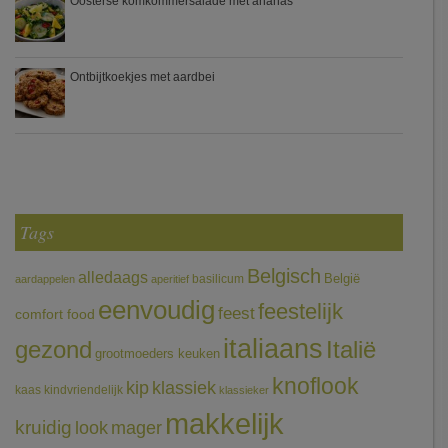
Oosterse komkommersalade met ananas
Ontbijtkoekjes met aardbei
Tags
Belgisch
alledaags
België
basilicum
aardappelen
aperitief
eenvoudig
feestelijk
feest
comfort food
italiaans
gezond
Italië
grootmoeders keuken
knoflook
klassiek
kip
kaas
kindvriendelijk
klassieker
makkelijk
kruidig
mager
look