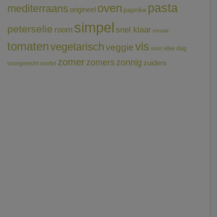
pasta
oven
mediterraans
origineel
paprika
simpel
peterselie
room
snel klaar
tomaat
tomaten
vis
vegetarisch
veggie
voor elke dag
zomer
zomers
zonnig
zuiders
voorgerecht
wortel