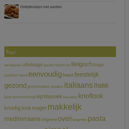
Ontbijtkoekjes met aardbei
Tags
Belgisch
alledaags
België
basilicum
aardappelen
aperitief
eenvoudig
feestelijk
feest
comfort food
italiaans
gezond
Italië
grootmoeders keuken
knoflook
klassiek
kip
kaas
kindvriendelijk
klassieker
makkelijk
kruidig
mager
look
pasta
oven
mediterraans
origineel
paprika