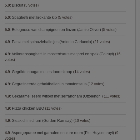
5.0
:
Biscuit
(5 votes)
5.0
:
Spaghetti met krokante kip
(5 votes)
5.0
:
Bolognese van champignon en linzen (Jamie Oliver)
(5 votes)
4.9
:
Pasta met spinazieballetjes (Antonio Carluccio)
(21 votes)
4.9
:
Volkorenspaghetti in mosterdsaus met prei en spek (Colruyt)
(16
votes)
4.9
:
Gegrilde nougat met esdoornsiroop
(14 votes)
4.9
:
Gegratineerde gehaktballen in tomatensaus
(12 votes)
4.9
:
Gekarameliseerd witloof met serranoham (Ottolenghi)
(11 votes)
4.9
:
Pizza chicken BBQ
(11 votes)
4.9
:
Steak chimichurri (Gordon Ramsay)
(10 votes)
4.9
:
Aspergepuree met garnalen en zure room (Piet Huysentruyt)
(9
votes)