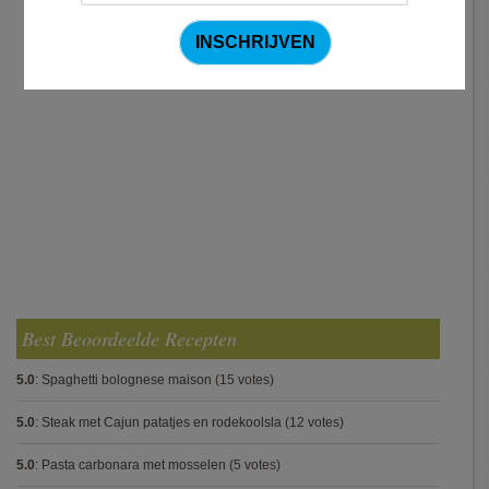
Best Beoordeelde Recepten
5.0
:
Spaghetti bolognese maison
(15 votes)
5.0
:
Steak met Cajun patatjes en rodekoolsla
(12 votes)
5.0
:
Pasta carbonara met mosselen
(5 votes)