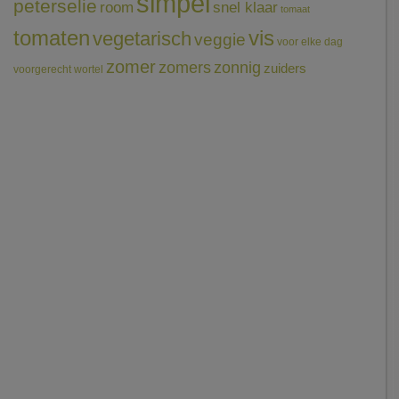
simpel
peterselie
room
snel klaar
tomaat
tomaten
vis
vegetarisch
veggie
voor elke dag
zomer
zomers
zonnig
zuiders
voorgerecht
wortel