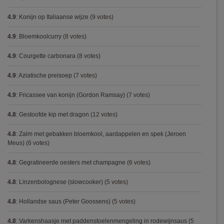
4.9
:
Konijn op Italiaanse wijze
(9 votes)
4.9
:
Bloemkoolcurry
(8 votes)
4.9
:
Courgette carbonara
(8 votes)
4.9
:
Aziatische preisoep
(7 votes)
4.9
:
Fricassee van konijn (Gordon Ramsay)
(7 votes)
4.8
:
Gestoofde kip met dragon
(12 votes)
4.8
:
Zalm met gebakken bloemkool, aardappelen en spek (Jeroen
Meus)
(6 votes)
4.8
:
Gegratineerde oesters met champagne
(6 votes)
4.8
:
Linzenbolognese (slowcooker)
(5 votes)
4.8
:
Hollandse saus (Peter Goossens)
(5 votes)
4.8
:
Varkenshaasje met paddenstoelenmengeling in rodewijnsaus
(5