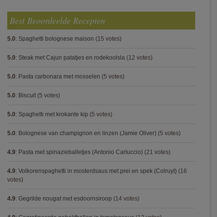
Best Beoordeelde Recepten
5.0
:
Spaghetti bolognese maison
(15 votes)
5.0
:
Steak met Cajun patatjes en rodekoolsla
(12 votes)
5.0
:
Pasta carbonara met mosselen
(5 votes)
5.0
:
Biscuit
(5 votes)
5.0
:
Spaghetti met krokante kip
(5 votes)
5.0
:
Bolognese van champignon en linzen (Jamie Oliver)
(5 votes)
4.9
:
Pasta met spinazieballetjes (Antonio Carluccio)
(21 votes)
4.9
:
Volkorenspaghetti in mosterdsaus met prei en spek (Colruyt)
(16
votes)
4.9
:
Gegrilde nougat met esdoornsiroop
(14 votes)