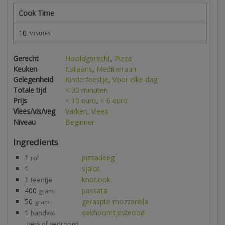
Cook Time
10
minuten
Gerecht
Hoofdgerecht
,
Pizza
Keuken
Italiaans
,
Mediterraan
Gelegenheid
Kinderfeestje
,
Voor elke dag
Totale tijd
< 30 minuten
Prijs
< 10 euro
,
< 6 euro
Vlees/vis/veg
Varken
,
Vlees
Niveau
Beginner
Ingredients
1
pizzadeeg
rol
1
sjalot
1
knoflook
teentje
400
passata
gram
50
geraspte mozzarella
gram
1
eekhoorntjesbrood
handvol
vers of gedroogd