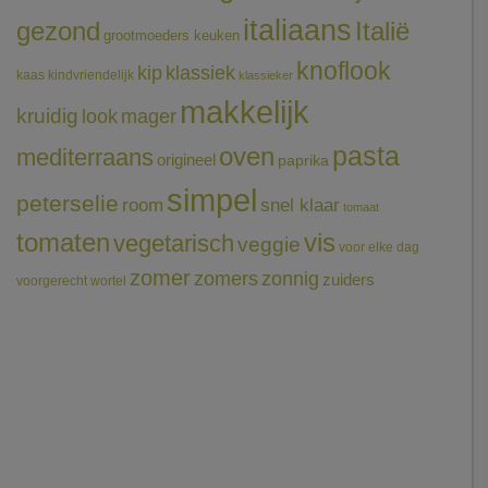
italiaans
gezond
Italië
grootmoeders keuken
knoflook
klassiek
kip
kaas
kindvriendelijk
klassieker
makkelijk
kruidig
mager
look
pasta
oven
mediterraans
origineel
paprika
simpel
peterselie
room
snel klaar
tomaat
tomaten
vis
vegetarisch
veggie
voor elke dag
zomer
zomers
zonnig
zuiders
voorgerecht
wortel