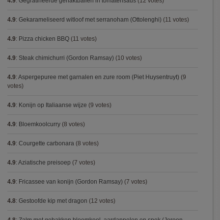
4.9
:
Gegratineerde gehaktballen in tomatensaus
(12 votes)
4.9
:
Gekarameliseerd witloof met serranoham (Ottolenghi)
(11 votes)
4.9
:
Pizza chicken BBQ
(11 votes)
4.9
:
Steak chimichurri (Gordon Ramsay)
(10 votes)
4.9
:
Aspergepuree met garnalen en zure room (Piet Huysentruyt)
(9
votes)
4.9
:
Konijn op Italiaanse wijze
(9 votes)
4.9
:
Bloemkoolcurry
(8 votes)
4.9
:
Courgette carbonara
(8 votes)
4.9
:
Aziatische preisoep
(7 votes)
4.9
:
Fricassee van konijn (Gordon Ramsay)
(7 votes)
4.8
:
Gestoofde kip met dragon
(12 votes)