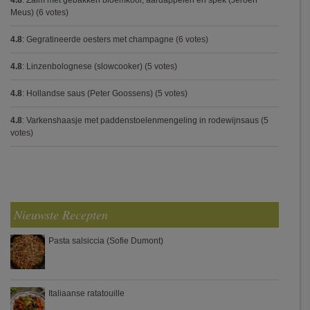
4.8
:
Zalm met gebakken bloemkool, aardappelen en spek (Jeroen
Meus)
(6 votes)
4.8
:
Gegratineerde oesters met champagne
(6 votes)
4.8
:
Linzenbolognese (slowcooker)
(5 votes)
4.8
:
Hollandse saus (Peter Goossens)
(5 votes)
4.8
:
Varkenshaasje met paddenstoelenmengeling in rodewijnsaus
(5
votes)
Nieuwste Recepten
Pasta salsiccia (Sofie Dumont)
Italiaanse ratatouille