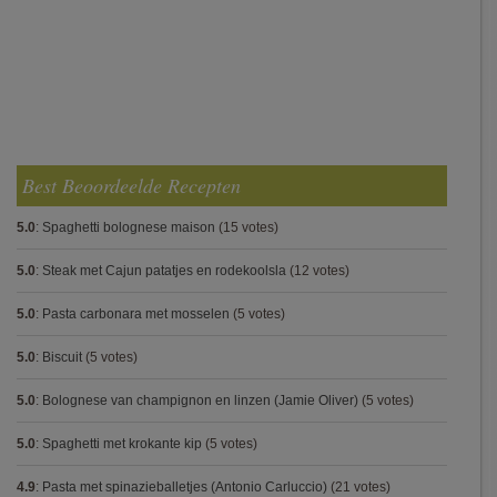
Best Beoordeelde Recepten
5.0
:
Spaghetti bolognese maison
(15 votes)
5.0
:
Steak met Cajun patatjes en rodekoolsla
(12 votes)
5.0
:
Pasta carbonara met mosselen
(5 votes)
5.0
:
Biscuit
(5 votes)
5.0
:
Bolognese van champignon en linzen (Jamie Oliver)
(5 votes)
5.0
:
Spaghetti met krokante kip
(5 votes)
4.9
:
Pasta met spinazieballetjes (Antonio Carluccio)
(21 votes)