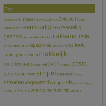
Tags
Belgisch
alledaags
België
basilicum
aardappelen
aperitief
eenvoudig
feestelijk
feest
comfort food
italiaans
gezond
Italië
grootmoeders keuken
knoflook
klassiek
kip
kaas
kindvriendelijk
klassieker
makkelijk
kruidig
mager
look
pasta
oven
mediterraans
origineel
paprika
simpel
peterselie
room
snel klaar
tomaat
tomaten
vis
vegetarisch
veggie
voor elke dag
zomer
zomers
zonnig
zuiders
voorgerecht
wortel