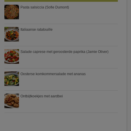
Pasta salsiccia (Sofie Dumont)
Italiaanse ratatouille
Salade caprese met geroosterde paprika (Jamie Oliver)
Oosterse komkommersalade met ananas
Ontbijtkoekjes met aardbei