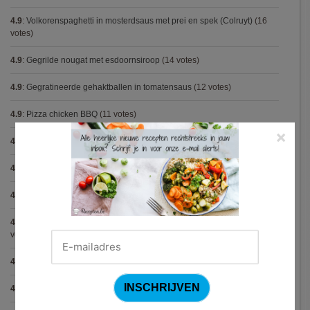
4.9
:
Volkorenspaghetti in mosterdsaus met prei en spek (Colruyt)
(16
votes)
4.9
:
Gegrilde nougat met esdoornsiroop
(14 votes)
4.9
:
Gegratineerde gehaktballen in tomatensaus
(12 votes)
4.9
:
Pizza chicken BBQ
(11 votes)
×
4.9
:
Gekarameliseerd witloof met serranoham (Ottolenghi)
(11 votes)
4.9
:
Steak chimichurri (Gordon Ramsay)
(10 votes)
4.9
:
Konijn op Italiaanse wijze
(9 votes)
4.9
:
Aspergepuree met garnalen en zure room (Piet Huysentruyt)
(9
votes)
4.9
:
Bloemkoolcurry
(8 votes)
4.9
:
Courgette carbonara
(8 votes)