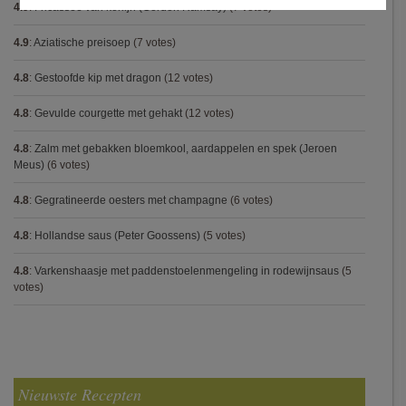
4.9
:
Fricassee van konijn (Gordon Ramsay)
(7 votes)
4.9
:
Aziatische preisoep
(7 votes)
4.8
:
Gestoofde kip met dragon
(12 votes)
4.8
:
Gevulde courgette met gehakt
(12 votes)
4.8
:
Zalm met gebakken bloemkool, aardappelen en spek (Jeroen
Meus)
(6 votes)
4.8
:
Gegratineerde oesters met champagne
(6 votes)
4.8
:
Hollandse saus (Peter Goossens)
(5 votes)
4.8
:
Varkenshaasje met paddenstoelenmengeling in rodewijnsaus
(5
votes)
Nieuwste Recepten