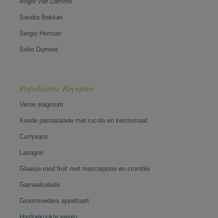
Roger van Damme
Sandra Bekkari
Sergio Herman
Sofie Dumont
Populairste Recepten
Verse slagroom
Koude pastasalade met rucola en kerstomaat
Currysaus
Lasagne
Glaasje rood fruit met mascarpone en crumble
Garnaalsalade
Grootmoeders appeltaart
Hardgekookte eieren