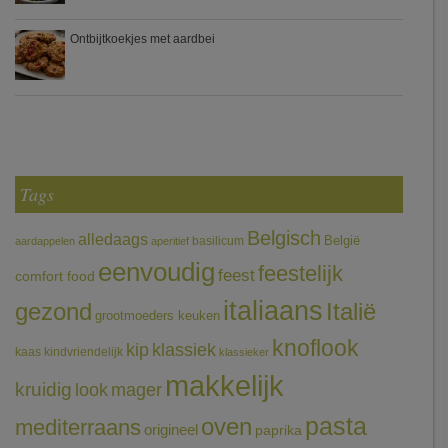
Ontbijtkoekjes met aardbei
Tags
Belgisch
alledaags
België
basilicum
aardappelen
aperitief
eenvoudig
feestelijk
feest
comfort food
italiaans
gezond
Italië
grootmoeders keuken
knoflook
klassiek
kip
kaas
kindvriendelijk
klassieker
makkelijk
kruidig
mager
look
pasta
oven
mediterraans
origineel
paprika