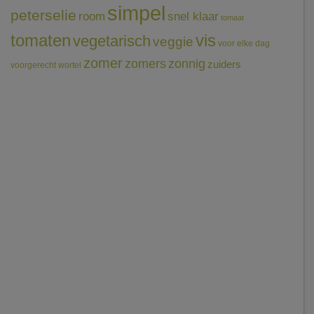
simpel
peterselie
room
snel klaar
tomaat
tomaten
vis
vegetarisch
veggie
voor elke dag
zomer
zomers
zonnig
zuiders
voorgerecht
wortel