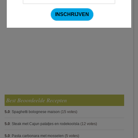
Best Beoordeelde Recepten
5.0
:
Spaghetti bolognese maison
(15 votes)
5.0
:
Steak met Cajun patatjes en rodekoolsla
(12 votes)
5.0
:
Pasta carbonara met mosselen
(5 votes)