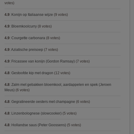
votes)
4.9
:
Konijn op Italiaanse wijze
(9 votes)
4.9
:
Bloemkoolcurry
(8 votes)
4.9
:
Courgette carbonara
(8 votes)
4.9
:
Aziatische preisoep
(7 votes)
4.9
:
Fricassee van konijn (Gordon Ramsay)
(7 votes)
4.8
:
Gestoofde kip met dragon
(12 votes)
4.8
:
Zalm met gebakken bloemkool, aardappelen en spek (Jeroen
Meus)
(6 votes)
4.8
:
Gegratineerde oesters met champagne
(6 votes)
4.8
:
Linzenbolognese (slowcooker)
(5 votes)
4.8
:
Hollandse saus (Peter Goossens)
(5 votes)