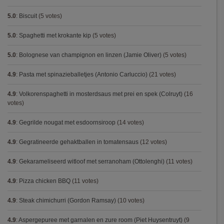
5.0
:
Biscuit
(5 votes)
5.0
:
Spaghetti met krokante kip
(5 votes)
5.0
:
Bolognese van champignon en linzen (Jamie Oliver)
(5 votes)
4.9
:
Pasta met spinazieballetjes (Antonio Carluccio)
(21 votes)
4.9
:
Volkorenspaghetti in mosterdsaus met prei en spek (Colruyt)
(16
votes)
4.9
:
Gegrilde nougat met esdoornsiroop
(14 votes)
4.9
:
Gegratineerde gehaktballen in tomatensaus
(12 votes)
4.9
:
Gekarameliseerd witloof met serranoham (Ottolenghi)
(11 votes)
4.9
:
Pizza chicken BBQ
(11 votes)
4.9
:
Steak chimichurri (Gordon Ramsay)
(10 votes)
4.9
:
Aspergepuree met garnalen en zure room (Piet Huysentruyt)
(9