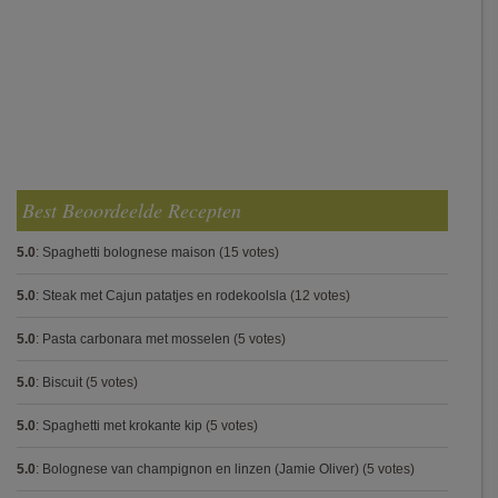
Best Beoordeelde Recepten
5.0
:
Spaghetti bolognese maison
(15 votes)
5.0
:
Steak met Cajun patatjes en rodekoolsla
(12 votes)
5.0
:
Pasta carbonara met mosselen
(5 votes)
5.0
:
Biscuit
(5 votes)
5.0
:
Spaghetti met krokante kip
(5 votes)
5.0
:
Bolognese van champignon en linzen (Jamie Oliver)
(5 votes)