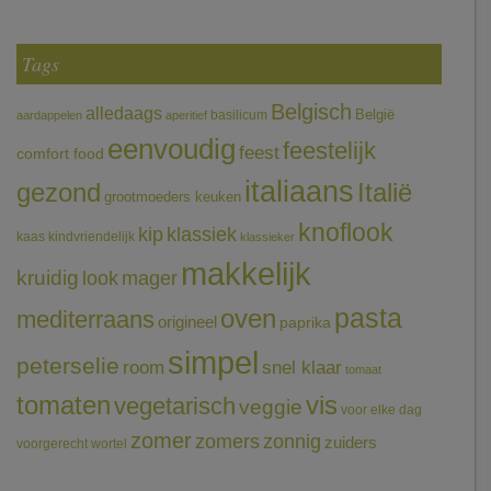
Tags
Belgisch
alledaags
België
basilicum
aardappelen
aperitief
eenvoudig
feestelijk
feest
comfort food
italiaans
gezond
Italië
grootmoeders keuken
knoflook
klassiek
kip
kaas
kindvriendelijk
klassieker
makkelijk
kruidig
mager
look
pasta
oven
mediterraans
origineel
paprika
simpel
peterselie
room
snel klaar
tomaat
tomaten
vis
vegetarisch
veggie
voor elke dag
zomer
zomers
zonnig
zuiders
voorgerecht
wortel