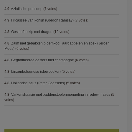
4.9
:
Aziatische preisoep
(7 votes)
4.9
:
Fricassee van konijn (Gordon Ramsay)
(7 votes)
4.8
:
Gestoofde kip met dragon
(12 votes)
4.8
:
Zalm met gebakken bloemkool, aardappelen en spek (Jeroen
Meus)
(6 votes)
4.8
:
Gegratineerde oesters met champagne
(6 votes)
4.8
:
Linzenbolognese (slowcooker)
(5 votes)
4.8
:
Hollandse saus (Peter Goossens)
(5 votes)
4.8
:
Varkenshaasje met paddenstoelenmengeling in rodewijnsaus
(5
votes)