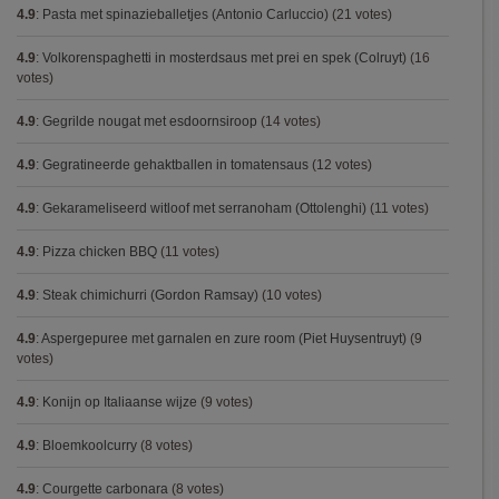
4.9
:
Pasta met spinazieballetjes (Antonio Carluccio)
(21 votes)
4.9
:
Volkorenspaghetti in mosterdsaus met prei en spek (Colruyt)
(16
votes)
4.9
:
Gegrilde nougat met esdoornsiroop
(14 votes)
4.9
:
Gegratineerde gehaktballen in tomatensaus
(12 votes)
4.9
:
Gekarameliseerd witloof met serranoham (Ottolenghi)
(11 votes)
4.9
:
Pizza chicken BBQ
(11 votes)
4.9
:
Steak chimichurri (Gordon Ramsay)
(10 votes)
4.9
:
Aspergepuree met garnalen en zure room (Piet Huysentruyt)
(9
votes)
4.9
:
Konijn op Italiaanse wijze
(9 votes)
4.9
:
Bloemkoolcurry
(8 votes)
4.9
:
Courgette carbonara
(8 votes)