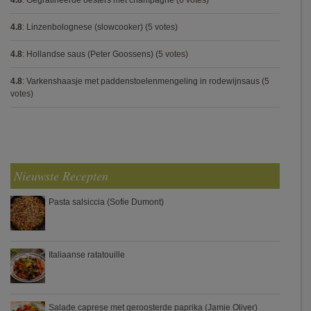
4.8
:
Gegratineerde oesters met champagne
(6 votes)
4.8
:
Linzenbolognese (slowcooker)
(5 votes)
4.8
:
Hollandse saus (Peter Goossens)
(5 votes)
4.8
:
Varkenshaasje met paddenstoelenmengeling in rodewijnsaus
(5
votes)
Nieuwste Recepten
Pasta salsiccia (Sofie Dumont)
Italiaanse ratatouille
Salade caprese met geroosterde paprika (Jamie Oliver)