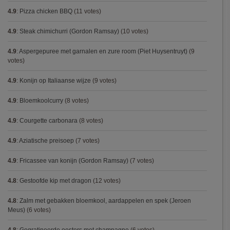
4.9
:
Pizza chicken BBQ
(11 votes)
4.9
:
Steak chimichurri (Gordon Ramsay)
(10 votes)
4.9
:
Aspergepuree met garnalen en zure room (Piet Huysentruyt)
(9
votes)
4.9
:
Konijn op Italiaanse wijze
(9 votes)
4.9
:
Bloemkoolcurry
(8 votes)
4.9
:
Courgette carbonara
(8 votes)
4.9
:
Aziatische preisoep
(7 votes)
4.9
:
Fricassee van konijn (Gordon Ramsay)
(7 votes)
4.8
:
Gestoofde kip met dragon
(12 votes)
4.8
:
Zalm met gebakken bloemkool, aardappelen en spek (Jeroen
Meus)
(6 votes)