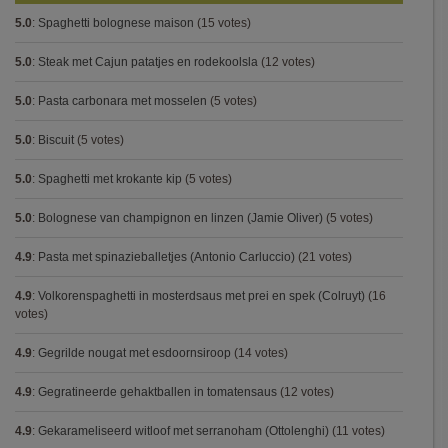
5.0
:
Spaghetti bolognese maison
(15 votes)
5.0
:
Steak met Cajun patatjes en rodekoolsla
(12 votes)
5.0
:
Pasta carbonara met mosselen
(5 votes)
5.0
:
Biscuit
(5 votes)
5.0
:
Spaghetti met krokante kip
(5 votes)
5.0
:
Bolognese van champignon en linzen (Jamie Oliver)
(5 votes)
4.9
:
Pasta met spinazieballetjes (Antonio Carluccio)
(21 votes)
4.9
:
Volkorenspaghetti in mosterdsaus met prei en spek (Colruyt)
(16
votes)
4.9
:
Gegrilde nougat met esdoornsiroop
(14 votes)
4.9
:
Gegratineerde gehaktballen in tomatensaus
(12 votes)
4.9
:
Gekarameliseerd witloof met serranoham (Ottolenghi)
(11 votes)