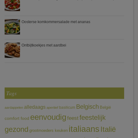
Oosterse komkommersalade met ananas
Ontbijtkoekjes met aardbei
Tags
Belgisch
alledaags
België
basilicum
aardappelen
aperitief
eenvoudig
feestelijk
feest
comfort food
italiaans
gezond
Italië
grootmoeders keuken