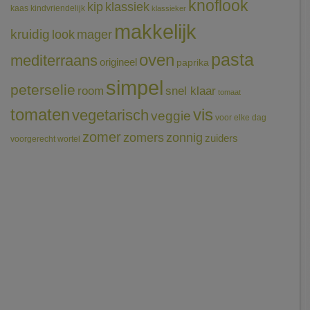
knoflook
klassiek
kip
kaas
kindvriendelijk
klassieker
makkelijk
kruidig
mager
look
pasta
oven
mediterraans
origineel
paprika
simpel
peterselie
room
snel klaar
tomaat
tomaten
vis
vegetarisch
veggie
voor elke dag
zomer
zomers
zonnig
zuiders
voorgerecht
wortel