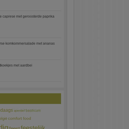
e caprese met geroosterde paprika
rse komkommersalade met ananas
jtkoekjes met aardbei
edaags
basilicum
aperitief
comfort food
elgië
dig
feestelijk
feest