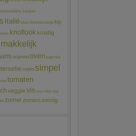
rootmoeders keuken
ns
Italië
kip
kaas
kindvriendelijk
knoflook
kruidig
sieker
makkelijk
oven
aans
origineel
paprika
simpel
terselie
room
tomaten
maat
vis
sch
veggie
voor elke dag
zomer
zomers
zonnig
tel