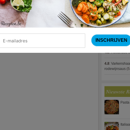
4.8
:
Gestoofde k
4.8
:
Gevulde cou
4.8
:
Zalm met g
spek (Jeroen M
4.8
:
Gegratinee
4.8
:
Hollandse s
4.8
:
Varkenshaa
rodewijnsaus
(5
Nieuwste R
Pasta
Italia