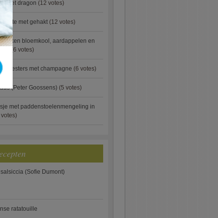
ip met dragon
(12 votes)
rgette met gehakt
(12 votes)
ebakken bloemkool, aardappelen en
eus)
(6 votes)
rde oesters met champagne
(6 votes)
aus (Peter Goossens)
(5 votes)
sje met paddenstoelenmengeling in
 votes)
ecepten
 salsiccia (Sofie Dumont)
anse ratatouille