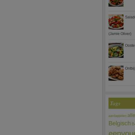
Salad
(Jamie Oliver)
Ooste
Ontbi
Tags
all
aardappelen
Belgisch
B
eenvou