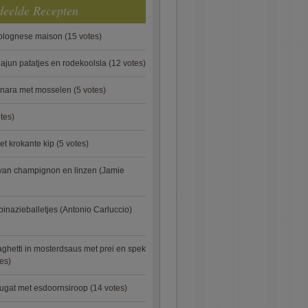
deelde Recepten
bolognese maison
(15 votes)
ajun patatjes en rodekoolsla
(12 votes)
onara met mosselen
(5 votes)
tes)
et krokante kip
(5 votes)
van champignon en linzen (Jamie
pinazieballetjes (Antonio Carluccio)
ghetti in mosterdsaus met prei en spek
es)
ugat met esdoornsiroop
(14 votes)