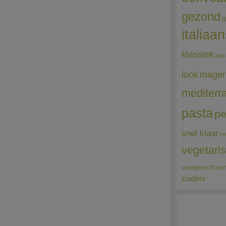
gezond
g
italiaa
klassiek
klas
mager
look
mediterr
pasta
pe
snel klaar
to
vegetari
voorgerecht
wor
zuiders