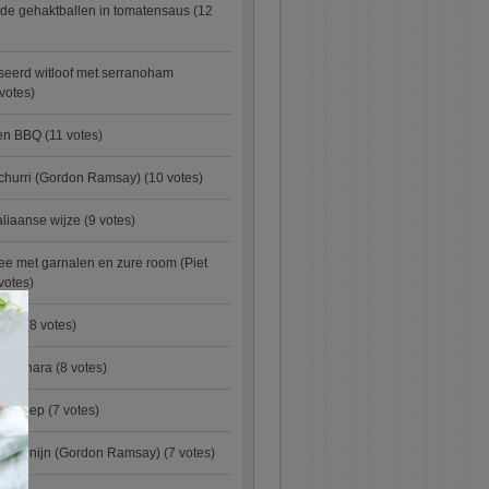
de gehaktballen in tomatensaus
(12
eerd witloof met serranoham
votes)
ken BBQ
(11 votes)
churri (Gordon Ramsay)
(10 votes)
aliaanse wijze
(9 votes)
e met garnalen en zure room (Piet
votes)
×
urry
(8 votes)
carbonara
(8 votes)
preisoep
(7 votes)
an konijn (Gordon Ramsay)
(7 votes)