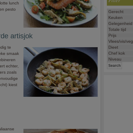
Filter
lotte lunch
een pesto
e artisjok
dig te
tieke smaak
mbineren
ert echter,
ers zoals
eenvoudige
cht) kiest
aliaanse