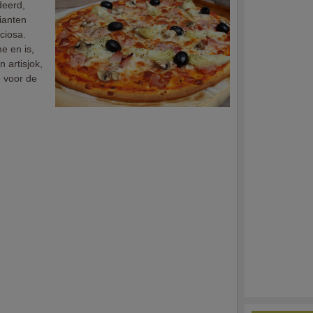
deerd,
ianten
ciosa.
e en is,
 artisjok,
e voor de