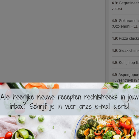
4.9
:
Gegratineer
votes)
4.9
:
Gekaramelis
(Ottolenghi)
(11 
4.9
:
Pizza chic
4.9
:
Steak chimi
4.9
:
Konijn op It
4.9
:
Aspergepure
Huysentruyt)
(9 
4.9
:
Bloemkoolc
4.9
:
Courgette 
4.9
:
Aziatische 
4.9
:
Fricassee v