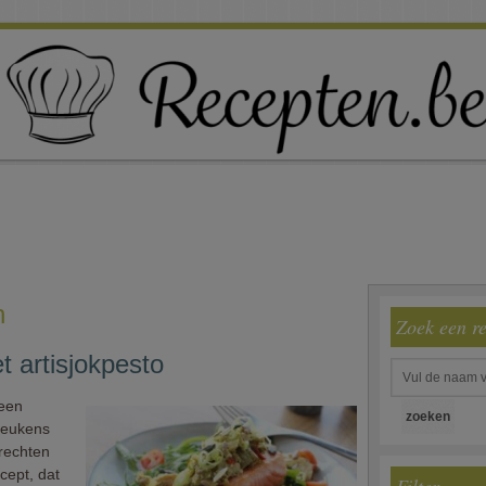
n
Zoek een r
et artisjokpesto
 een
 keukens
erechten
cept, dat