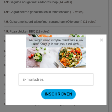
4.9
:
Gegrilde nougat met esdoornsiroop
(14 votes)
4.9
:
Gegratineerde gehaktballen in tomatensaus
(12 votes)
4.9
:
Gekarameliseerd witloof met serranoham (Ottolenghi)
(11 votes)
4.9
:
Pizza chicken BBQ
(11 votes)
×
4.9
:
Steak chimichurri (Gordon Ramsay)
(10 votes)
4.9
:
Aspergepuree met garnalen en zure room (Piet Huysentruyt)
(9
votes)
4.9
:
Konijn op Italiaanse wijze
(9 votes)
4.9
:
Bloemkoolcurry
(8 votes)
4.9
:
Courgette carbonara
(8 votes)
4.9
:
Aziatische preisoep
(7 votes)
4.9
:
Fricassee van konijn (Gordon Ramsay)
(7 votes)