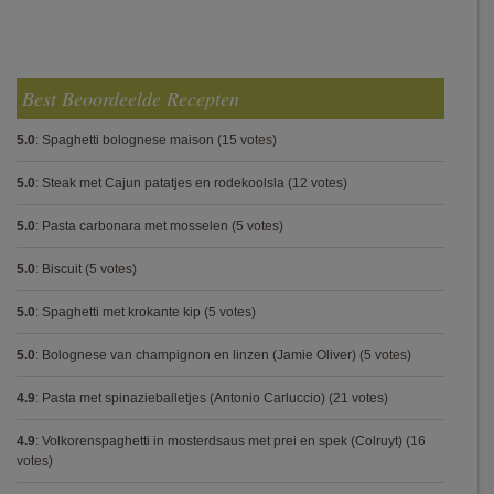
Best Beoordeelde Recepten
5.0
:
Spaghetti bolognese maison
(15 votes)
5.0
:
Steak met Cajun patatjes en rodekoolsla
(12 votes)
5.0
:
Pasta carbonara met mosselen
(5 votes)
5.0
:
Biscuit
(5 votes)
5.0
:
Spaghetti met krokante kip
(5 votes)
5.0
:
Bolognese van champignon en linzen (Jamie Oliver)
(5 votes)
4.9
:
Pasta met spinazieballetjes (Antonio Carluccio)
(21 votes)
4.9
:
Volkorenspaghetti in mosterdsaus met prei en spek (Colruyt)
(16
votes)