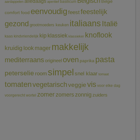
Belgisch
alledaags
België
basilicum
aardappelen
aperitief
eenvoudig
feestelijk
feest
comfort food
italiaans
gezond
Italië
grootmoeders keuken
knoflook
klassiek
kip
kaas
kindvriendelijk
klassieker
makkelijk
kruidig
mager
look
pasta
oven
mediterraans
origineel
paprika
simpel
peterselie
room
snel klaar
tomaat
tomaten
vis
vegetarisch
veggie
voor elke dag
zomer
zomers
zonnig
zuiders
voorgerecht
wortel