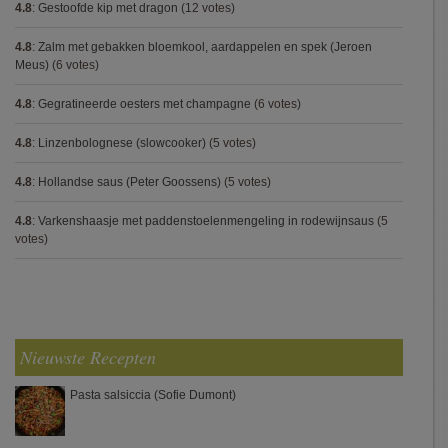
4.8
:
Gestoofde kip met dragon
(12 votes)
4.8
:
Zalm met gebakken bloemkool, aardappelen en spek (Jeroen
Meus)
(6 votes)
4.8
:
Gegratineerde oesters met champagne
(6 votes)
4.8
:
Linzenbolognese (slowcooker)
(5 votes)
4.8
:
Hollandse saus (Peter Goossens)
(5 votes)
4.8
:
Varkenshaasje met paddenstoelenmengeling in rodewijnsaus
(5
votes)
Nieuwste Recepten
Pasta salsiccia (Sofie Dumont)