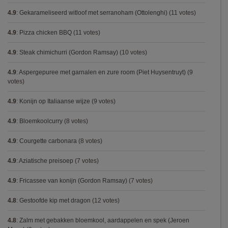
4.9
:
Gekarameliseerd witloof met serranoham (Ottolenghi)
(11 votes)
4.9
:
Pizza chicken BBQ
(11 votes)
4.9
:
Steak chimichurri (Gordon Ramsay)
(10 votes)
4.9
:
Aspergepuree met garnalen en zure room (Piet Huysentruyt)
(9
votes)
4.9
:
Konijn op Italiaanse wijze
(9 votes)
4.9
:
Bloemkoolcurry
(8 votes)
4.9
:
Courgette carbonara
(8 votes)
4.9
:
Aziatische preisoep
(7 votes)
4.9
:
Fricassee van konijn (Gordon Ramsay)
(7 votes)
4.8
:
Gestoofde kip met dragon
(12 votes)
4.8
:
Zalm met gebakken bloemkool, aardappelen en spek (Jeroen