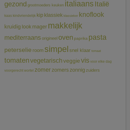
italiaans
gezond
Italië
grootmoeders keuken
knoflook
klassiek
kip
kaas
kindvriendelijk
klassieker
makkelijk
kruidig
mager
look
pasta
oven
mediterraans
origineel
paprika
simpel
peterselie
room
snel klaar
tomaat
tomaten
vis
vegetarisch
veggie
voor elke dag
zomer
zomers
zonnig
zuiders
voorgerecht
wortel