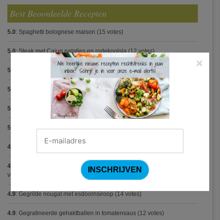
Best Beoordeelde Recepten
5.0
:
Spaghetti bolognese maison
(15 votes)
5.0
:
Steak met Cajun patatjes en rodekoolsla
(12 votes)
×
5.0
:
Pasta carbonara met mosselen
(5 votes)
5.0
:
Biscuit
(5 votes)
5.0
:
Spaghetti met krokante kip
(5 votes)
5.0
:
Bolognese van champignon en linzen (Jamie Oliver)
(5 votes)
4.9
:
Pasta met spinazieballetjes (Antonio Carluccio)
(21 votes)
4.9
:
Volkorenspaghetti in mosterdsaus met prei en spek (Colruyt)
(16
votes)
4.9
:
Gegrilde nougat met esdoornsiroop
(14 votes)
4.9
:
Gegratineerde gehaktballen in tomatensaus
(12 votes)