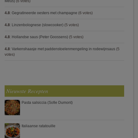
Meus)
(6 votes)
4.8
:
Gegratineerde oesters met champagne
(6 votes)
4.8
:
Linzenbolognese (slowcooker)
(5 votes)
4.8
:
Hollandse saus (Peter Goossens)
(5 votes)
4.8
:
Varkenshaasje met paddenstoelenmengeling in rodewijnsaus
(5
votes)
Nieuwste Recepten
Pasta salsiccia (Sofie Dumont)
Italiaanse ratatouille