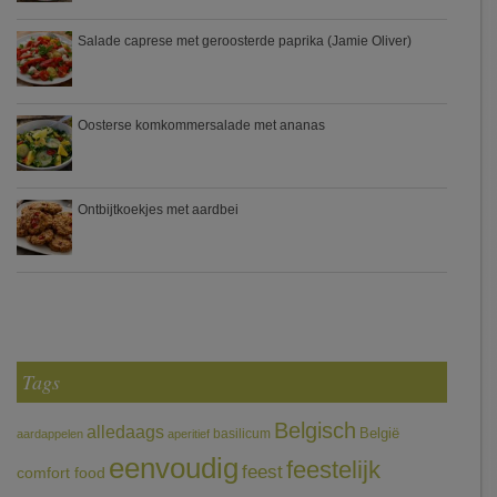
Salade caprese met geroosterde paprika (Jamie Oliver)
Oosterse komkommersalade met ananas
Ontbijtkoekjes met aardbei
Tags
Belgisch
alledaags
België
basilicum
aardappelen
aperitief
eenvoudig
feestelijk
feest
comfort food