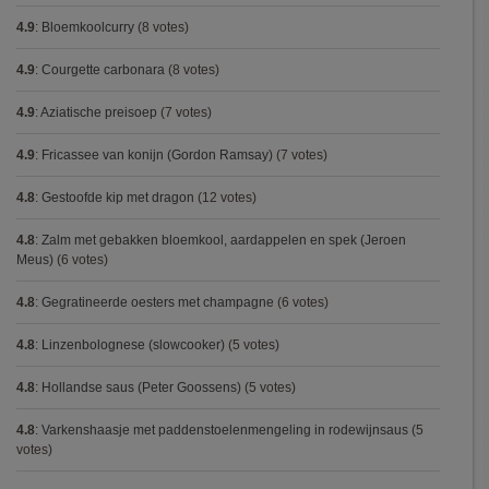
4.9
:
Bloemkoolcurry
(8 votes)
4.9
:
Courgette carbonara
(8 votes)
4.9
:
Aziatische preisoep
(7 votes)
4.9
:
Fricassee van konijn (Gordon Ramsay)
(7 votes)
4.8
:
Gestoofde kip met dragon
(12 votes)
4.8
:
Zalm met gebakken bloemkool, aardappelen en spek (Jeroen
Meus)
(6 votes)
4.8
:
Gegratineerde oesters met champagne
(6 votes)
4.8
:
Linzenbolognese (slowcooker)
(5 votes)
4.8
:
Hollandse saus (Peter Goossens)
(5 votes)
4.8
:
Varkenshaasje met paddenstoelenmengeling in rodewijnsaus
(5
votes)