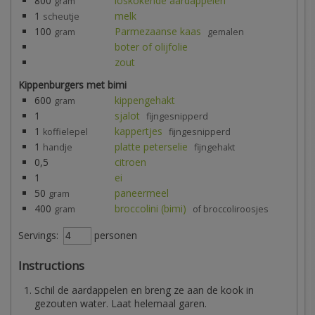
800
loskokende aardappelen
gram
1
melk
scheutje
100
Parmezaanse kaas
gram
gemalen
boter of olijfolie
zout
Kippenburgers met bimi
600
kippengehakt
gram
1
sjalot
fijngesnipperd
1
kappertjes
koffielepel
fijngesnipperd
1
platte peterselie
handje
fijngehakt
0,5
citroen
1
ei
50
paneermeel
gram
400
broccolini (bimi)
gram
of broccoliroosjes
Servings:
personen
Instructions
Schil de aardappelen en breng ze aan de kook in
gezouten water. Laat helemaal garen.