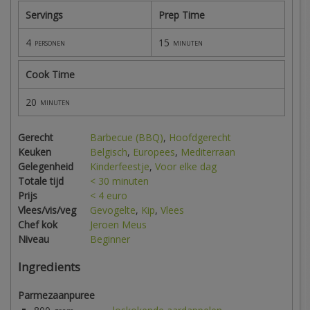
Servings
Prep Time
4
15
personen
minuten
Cook Time
20
minuten
Gerecht
Barbecue (BBQ)
,
Hoofdgerecht
Keuken
Belgisch
,
Europees
,
Mediterraan
Gelegenheid
Kinderfeestje
,
Voor elke dag
Totale tijd
< 30 minuten
Prijs
< 4 euro
Vlees/vis/veg
Gevogelte
,
Kip
,
Vlees
Chef kok
Jeroen Meus
Niveau
Beginner
Ingredients
Parmezaanpuree