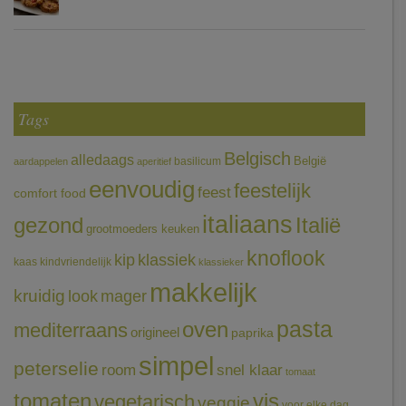
Tags
Belgisch
alledaags
België
basilicum
aardappelen
aperitief
eenvoudig
feestelijk
feest
comfort food
italiaans
gezond
Italië
grootmoeders keuken
knoflook
klassiek
kip
kaas
kindvriendelijk
klassieker
makkelijk
kruidig
mager
look
pasta
oven
mediterraans
origineel
paprika
simpel
peterselie
room
snel klaar
tomaat
tomaten
vis
vegetarisch
veggie
voor elke dag