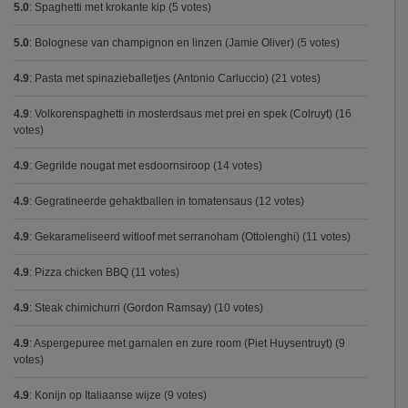
5.0
:
Spaghetti met krokante kip
(5 votes)
5.0
:
Bolognese van champignon en linzen (Jamie Oliver)
(5 votes)
4.9
:
Pasta met spinazieballetjes (Antonio Carluccio)
(21 votes)
4.9
:
Volkorenspaghetti in mosterdsaus met prei en spek (Colruyt)
(16
votes)
4.9
:
Gegrilde nougat met esdoornsiroop
(14 votes)
4.9
:
Gegratineerde gehaktballen in tomatensaus
(12 votes)
4.9
:
Gekarameliseerd witloof met serranoham (Ottolenghi)
(11 votes)
4.9
:
Pizza chicken BBQ
(11 votes)
4.9
:
Steak chimichurri (Gordon Ramsay)
(10 votes)
4.9
:
Aspergepuree met garnalen en zure room (Piet Huysentruyt)
(9
votes)
4.9
:
Konijn op Italiaanse wijze
(9 votes)