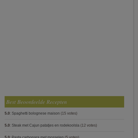
Best Beoordeelde Recepten
5.0
:
Spaghetti bolognese maison
(15 votes)
5.0
:
Steak met Cajun patatjes en rodekoolsla
(12 votes)
5.0
:
Pasta carbonara met mosselen
(5 votes)