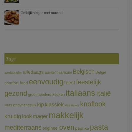
Ontbijtkoekjes met aardbei
Tags
Belgisch
alledaags
België
basilicum
aardappelen
aperitief
eenvoudig
feestelijk
feest
comfort food
italiaans
gezond
Italië
grootmoeders keuken
knoflook
klassiek
kip
kaas
kindvriendelijk
klassieker
makkelijk
kruidig
mager
look
pasta
oven
mediterraans
origineel
paprika