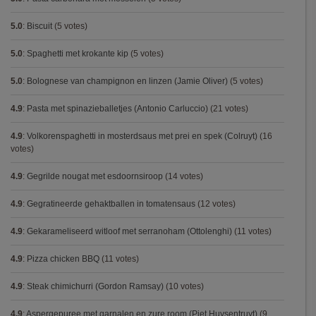
5.0
:
Biscuit
(5 votes)
5.0
:
Spaghetti met krokante kip
(5 votes)
5.0
:
Bolognese van champignon en linzen (Jamie Oliver)
(5 votes)
4.9
:
Pasta met spinazieballetjes (Antonio Carluccio)
(21 votes)
4.9
:
Volkorenspaghetti in mosterdsaus met prei en spek (Colruyt)
(16
votes)
4.9
:
Gegrilde nougat met esdoornsiroop
(14 votes)
4.9
:
Gegratineerde gehaktballen in tomatensaus
(12 votes)
4.9
:
Gekarameliseerd witloof met serranoham (Ottolenghi)
(11 votes)
4.9
:
Pizza chicken BBQ
(11 votes)
4.9
:
Steak chimichurri (Gordon Ramsay)
(10 votes)
4.9
:
Aspergepuree met garnalen en zure room (Piet Huysentruyt)
(9