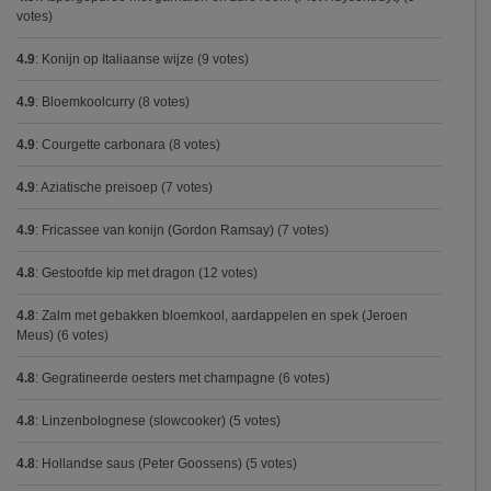
votes)
4.9
:
Konijn op Italiaanse wijze
(9 votes)
4.9
:
Bloemkoolcurry
(8 votes)
4.9
:
Courgette carbonara
(8 votes)
4.9
:
Aziatische preisoep
(7 votes)
4.9
:
Fricassee van konijn (Gordon Ramsay)
(7 votes)
4.8
:
Gestoofde kip met dragon
(12 votes)
4.8
:
Zalm met gebakken bloemkool, aardappelen en spek (Jeroen
Meus)
(6 votes)
4.8
:
Gegratineerde oesters met champagne
(6 votes)
4.8
:
Linzenbolognese (slowcooker)
(5 votes)
4.8
:
Hollandse saus (Peter Goossens)
(5 votes)