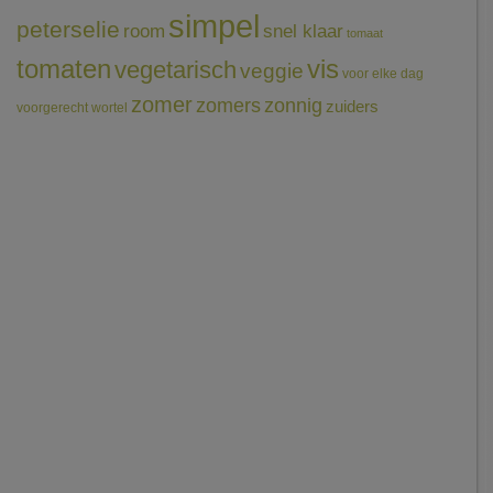
simpel
peterselie
room
snel klaar
tomaat
tomaten
vis
vegetarisch
veggie
voor elke dag
zomer
zomers
zonnig
zuiders
voorgerecht
wortel