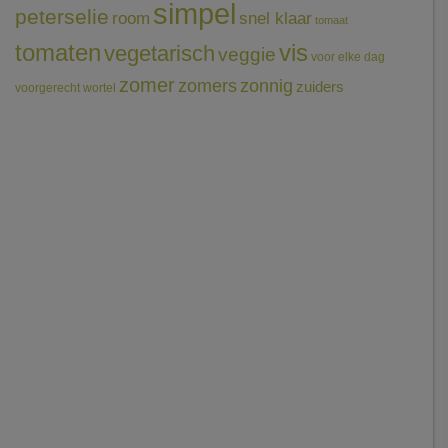
simpel
peterselie
room
snel klaar
tomaat
tomaten
vis
vegetarisch
veggie
voor elke dag
zomer
zomers
zonnig
zuiders
voorgerecht
wortel