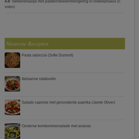
4.8
:
Varkenshaasje met paddenstoelenmengeling in rodewijnsaus
(5
votes)
Nieuwste Recepten
Pasta salsiccia (Sofie Dumont)
Italiaanse ratatouille
Salade caprese met geroosterde paprika (Jamie Oliver)
Oosterse komkommersalade met ananas