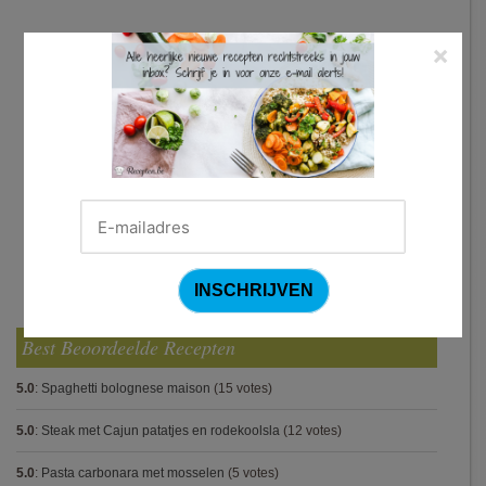
×
Best Beoordeelde Recepten
5.0
:
Spaghetti bolognese maison
(15 votes)
5.0
:
Steak met Cajun patatjes en rodekoolsla
(12 votes)
5.0
:
Pasta carbonara met mosselen
(5 votes)