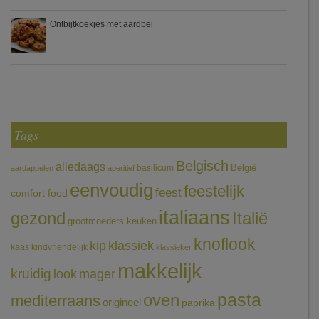
Ontbijtkoekjes met aardbei
Tags
Belgisch
alledaags
België
basilicum
aardappelen
aperitief
eenvoudig
feestelijk
feest
comfort food
italiaans
gezond
Italië
grootmoeders keuken
knoflook
klassiek
kip
kaas
kindvriendelijk
klassieker
makkelijk
kruidig
mager
look
pasta
oven
mediterraans
origineel
paprika