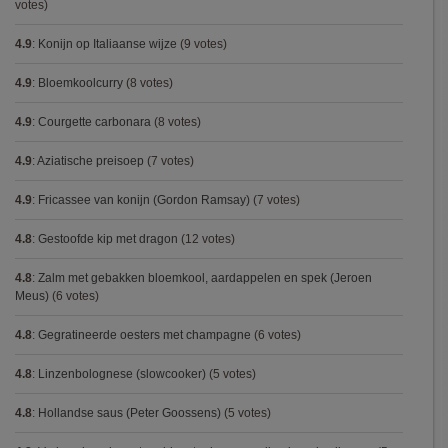
votes)
4.9
:
Konijn op Italiaanse wijze
(9 votes)
4.9
:
Bloemkoolcurry
(8 votes)
4.9
:
Courgette carbonara
(8 votes)
4.9
:
Aziatische preisoep
(7 votes)
4.9
:
Fricassee van konijn (Gordon Ramsay)
(7 votes)
4.8
:
Gestoofde kip met dragon
(12 votes)
4.8
:
Zalm met gebakken bloemkool, aardappelen en spek (Jeroen
Meus)
(6 votes)
4.8
:
Gegratineerde oesters met champagne
(6 votes)
4.8
:
Linzenbolognese (slowcooker)
(5 votes)
4.8
:
Hollandse saus (Peter Goossens)
(5 votes)