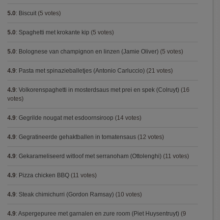
5.0
:
Biscuit
(5 votes)
5.0
:
Spaghetti met krokante kip
(5 votes)
5.0
:
Bolognese van champignon en linzen (Jamie Oliver)
(5 votes)
4.9
:
Pasta met spinazieballetjes (Antonio Carluccio)
(21 votes)
4.9
:
Volkorenspaghetti in mosterdsaus met prei en spek (Colruyt)
(16
votes)
4.9
:
Gegrilde nougat met esdoornsiroop
(14 votes)
4.9
:
Gegratineerde gehaktballen in tomatensaus
(12 votes)
4.9
:
Gekarameliseerd witloof met serranoham (Ottolenghi)
(11 votes)
4.9
:
Pizza chicken BBQ
(11 votes)
4.9
:
Steak chimichurri (Gordon Ramsay)
(10 votes)
4.9
:
Aspergepuree met garnalen en zure room (Piet Huysentruyt)
(9