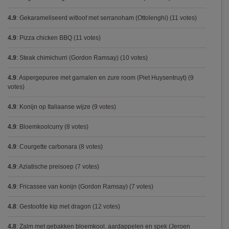
4.9
:
Gekarameliseerd witloof met serranoham (Ottolenghi)
(11 votes)
4.9
:
Pizza chicken BBQ
(11 votes)
4.9
:
Steak chimichurri (Gordon Ramsay)
(10 votes)
4.9
:
Aspergepuree met garnalen en zure room (Piet Huysentruyt)
(9
votes)
4.9
:
Konijn op Italiaanse wijze
(9 votes)
4.9
:
Bloemkoolcurry
(8 votes)
4.9
:
Courgette carbonara
(8 votes)
4.9
:
Aziatische preisoep
(7 votes)
4.9
:
Fricassee van konijn (Gordon Ramsay)
(7 votes)
4.8
:
Gestoofde kip met dragon
(12 votes)
4.8
:
Zalm met gebakken bloemkool, aardappelen en spek (Jeroen