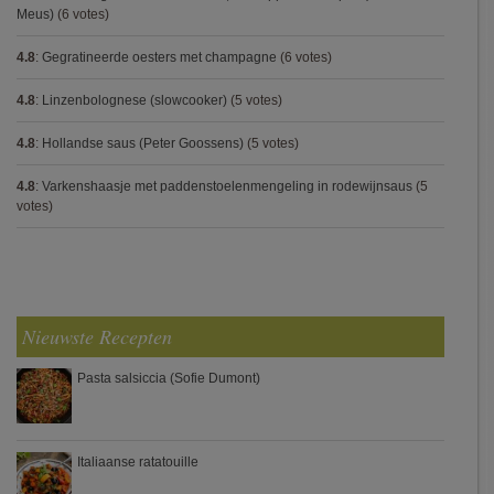
Meus)
(6 votes)
4.8
:
Gegratineerde oesters met champagne
(6 votes)
4.8
:
Linzenbolognese (slowcooker)
(5 votes)
4.8
:
Hollandse saus (Peter Goossens)
(5 votes)
4.8
:
Varkenshaasje met paddenstoelenmengeling in rodewijnsaus
(5
votes)
Nieuwste Recepten
Pasta salsiccia (Sofie Dumont)
Italiaanse ratatouille