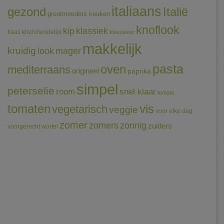
italiaans
gezond
Italië
grootmoeders keuken
knoflook
klassiek
kip
kaas
kindvriendelijk
klassieker
makkelijk
kruidig
mager
look
pasta
oven
mediterraans
origineel
paprika
simpel
peterselie
room
snel klaar
tomaat
tomaten
vis
vegetarisch
veggie
voor elke dag
zomer
zomers
zonnig
zuiders
voorgerecht
wortel