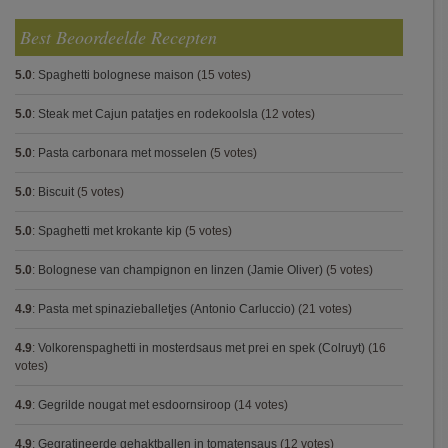
Best Beoordeelde Recepten
5.0
:
Spaghetti bolognese maison
(15 votes)
5.0
:
Steak met Cajun patatjes en rodekoolsla
(12 votes)
5.0
:
Pasta carbonara met mosselen
(5 votes)
5.0
:
Biscuit
(5 votes)
5.0
:
Spaghetti met krokante kip
(5 votes)
5.0
:
Bolognese van champignon en linzen (Jamie Oliver)
(5 votes)
4.9
:
Pasta met spinazieballetjes (Antonio Carluccio)
(21 votes)
4.9
:
Volkorenspaghetti in mosterdsaus met prei en spek (Colruyt)
(16
votes)
4.9
:
Gegrilde nougat met esdoornsiroop
(14 votes)
4.9
:
Gegratineerde gehaktballen in tomatensaus
(12 votes)