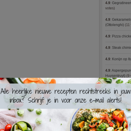
4.9
:
Gegratineer
votes)
4.9
:
Gekaramelis
(Ottolenghi)
(11 
4.9
:
Pizza chic
4.9
:
Steak chimi
4.9
:
Konijn op It
4.9
:
Aspergepure
Huysentruyt)
(9 
4.9
:
Bloemkoolc
4.9
:
Courgette 
4.9
:
Aziatische 
4.9
:
Fricassee v