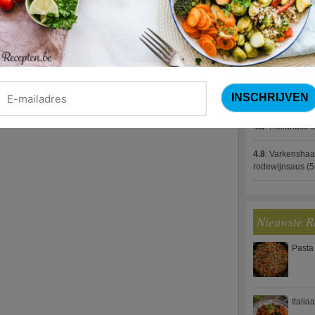
4.8
:
Gestoofde k
4.8
:
Gevulde cou
4.8
:
Zalm met g
spek (Jeroen M
4.8
:
Gegratinee
4.8
:
Hollandse s
4.8
:
Varkenshaa
rodewijnsaus
(5
Nieuwste R
Pasta
Italia