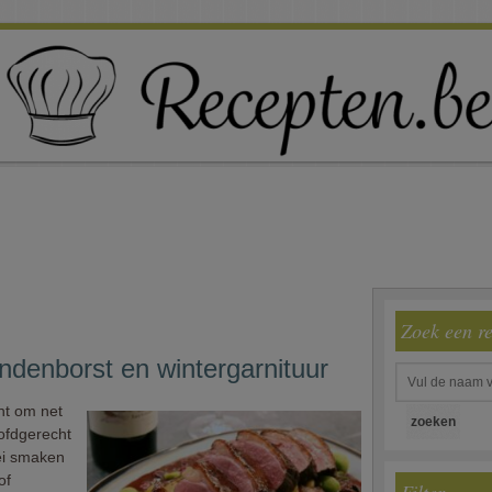
Zoek een r
ndenborst en wintergarnituur
nt om net
oofdgerecht
lei smaken
of