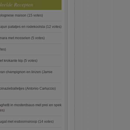
deelde Recepten
bolognese maison
(15 votes)
ajun patatjes en rodekoolsla
(12 votes)
onara met mosselen
(5 votes)
tes)
et krokante kip
(5 votes)
van champignon en linzen (Jamie
pinazieballetjes (Antonio Carluccio)
ghetti in mosterdsaus met prei en spek
es)
ugat met esdoornsiroop
(14 votes)