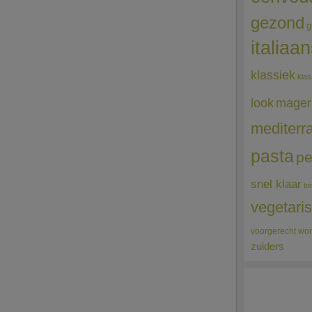
gezond
g
italiaa
klassiek
klas
mager
look
mediterr
pasta
pe
snel klaar
to
vegetari
voorgerecht
wor
zuiders