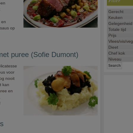
Filter
een
t
 en
e saus op
met puree (Sofie Dumont)
licatesse
eus voor
og nooit
t kan
uree en
.
!
es