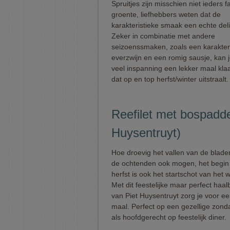
Spruitjes zijn misschien niet ieders f
groente, liefhebbers weten dat de
karakteristieke smaak een echte deli
Zeker in combinatie met andere
seizoenssmaken, zoals een karakterv
everzwijn en een romig sausje, kan 
veel inspanning een lekker maal kl
dat op en top herfst/winter uitstraalt.
Reefilet met bospadde
Huysentruyt)
Hoe droevig het vallen van de blader
de ochtenden ook mogen, het begin
herfst is ook het startschot van het 
Met dit feestelijke maar perfect haal
van Piet Huysentruyt zorg je voor een
maal. Perfect op een gezellige zonda
als hoofdgerecht op feestelijk diner.