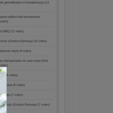
de gehaktballen in tomatensaus
(12
eerd witloof met serranoham
votes)
ken BBQ
(11 votes)
churri (Gordon Ramsay)
(10 votes)
aliaanse wijze
(9 votes)
e met garnalen en zure room (Piet
votes)
×
urry
(8 votes)
carbonara
(8 votes)
preisoep
(7 votes)
an konijn (Gordon Ramsay)
(7 votes)