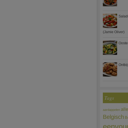
Salad
(Jamie Oliver)
Ooste
Ontbi
Tags
all
aardappelen
Belgisch
B
eenvou