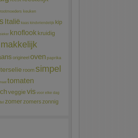
rootmoeders keuken
ns
Italië
kip
kaas
kindvriendelijk
knoflook
kruidig
sieker
makkelijk
oven
aans
origineel
paprika
simpel
terselie
room
tomaten
maat
vis
sch
veggie
voor elke dag
zomer
zomers
zonnig
tel