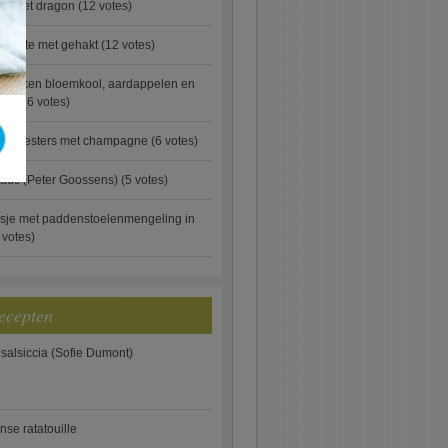
ip met dragon
(12 votes)
rgette met gehakt
(12 votes)
ebakken bloemkool, aardappelen en
eus)
(6 votes)
rde oesters met champagne
(6 votes)
aus (Peter Goossens)
(5 votes)
sje met paddenstoelenmengeling in
 votes)
ecepten
 salsiccia (Sofie Dumont)
anse ratatouille