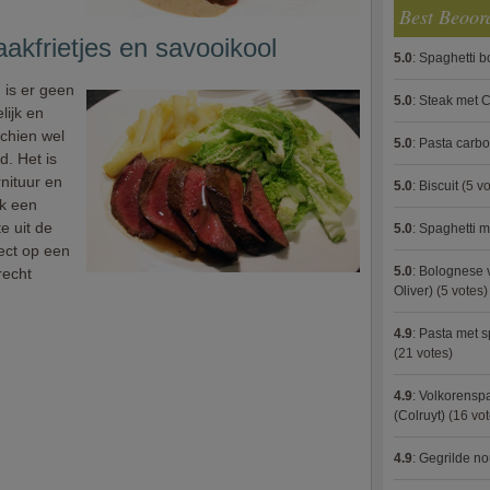
Best Beoor
aakfrietjes en savooikool
5.0
:
Spaghetti 
 is er geen
5.0
:
Steak met C
lijk en
schien wel
5.0
:
Pasta carb
d. Het is
nituur en
5.0
:
Biscuit
(5 vo
ok een
e uit de
5.0
:
Spaghetti m
ect op een
5.0
:
Bolognese 
recht
Oliver)
(5 votes)
4.9
:
Pasta met s
(21 votes)
4.9
:
Volkorenspa
(Colruyt)
(16 vot
4.9
:
Gegrilde no