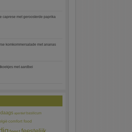
e caprese met geroosterde paprika
rse komkommersalade met ananas
jtkoekjes met aardbei
edaags
basilicum
aperitief
comfort food
elgië
dig
feestelijk
feest