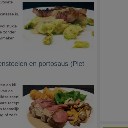
avoriete
catesse is.
ol stukje
je zonder
aarmaken
nstoelen en portosaus (Piet
en en kil
 van de
wildseizoen!
bare recept
 feestelijk
g of zelfs